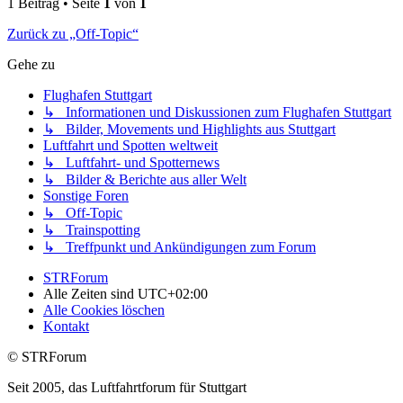
1 Beitrag • Seite
1
von
1
Zurück zu „Off-Topic“
Gehe zu
Flughafen Stuttgart
↳ Informationen und Diskussionen zum Flughafen Stuttgart
↳ Bilder, Movements und Highlights aus Stuttgart
Luftfahrt und Spotten weltweit
↳ Luftfahrt- und Spotternews
↳ Bilder & Berichte aus aller Welt
Sonstige Foren
↳ Off-Topic
↳ Trainspotting
↳ Treffpunkt und Ankündigungen zum Forum
STRForum
Alle Zeiten sind
UTC+02:00
Alle Cookies löschen
Kontakt
© STRForum
Seit 2005, das Luftfahrtforum für Stuttgart