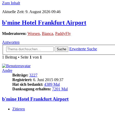
Zum Inhalt
Aktuelle Zeit: 9. August 2026 09:46
b'mine Hotel Frankfurt Airport
Moderatoren:
Worsen
,
Bianca
,
PaddyFly
Antworten
Erweiterte Suche
Suche
1 Beitrag • Seite
1
von
1
Andre
Beiträge:
3227
Registriert:
6. Juni 2015 09:37
Hat sich bedankt:
4389 Mal
Danksagung erhalten:
7201 Mal
b'mine Hotel Frankfurt Airport
Zitieren