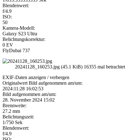
Blendenwert:
f/4.9
ISO:
50
Kamera-Modell:
Galaxy S23 Ultra
Belichtungskorrektur:
0 EV
FlyDubai 737
20241128_160253.jpg (45.1 KiB) 16355 mal betrachtet
EXIF-Daten
anzeigen / verbergen
Originalwert Bild aufgenommen am/um:
2024:11:28 16:02:53
Bild aufgenommen am/um:
28. November 2024 15:02
Brennweite:
27.2 mm
Belichtungszeit:
1/750 Sek
Blendenwert:
f/4.9
ISO: