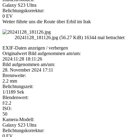
Galaxy S23 Ultra
Belichtungskorrektur:
0 EV
Weiter führte uns die Route über Erbil im Irak
20241128_181126.jpg (56.27 KiB) 16344 mal betrachtet
EXIF-Daten
anzeigen / verbergen
Originalwert Bild aufgenommen am/um:
2024:11:28 18:11:26
Bild aufgenommen am/um:
28. November 2024 17:11
Brennweite:
2.2 mm
Belichtungszeit:
1/1189 Sek
Blendenwert:
f/2.2
ISO:
50
Kamera-Modell:
Galaxy S23 Ultra
Belichtungskorrektur:
0 EV