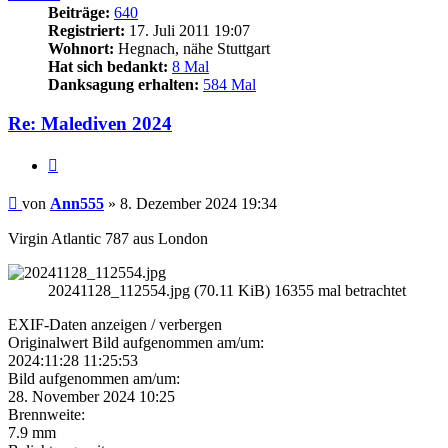
Beiträge:
640
Registriert:
17. Juli 2011 19:07
Wohnort:
Hegnach, nähe Stuttgart
Hat sich bedankt:
8 Mal
Danksagung erhalten:
584 Mal
Re: Malediven 2024
Zitieren
Beitrag
von
Ann555
»
8. Dezember 2024 19:34
Virgin Atlantic 787 aus London
20241128_112554.jpg (70.11 KiB) 16355 mal betrachtet
EXIF-Daten
anzeigen / verbergen
Originalwert Bild aufgenommen am/um:
2024:11:28 11:25:53
Bild aufgenommen am/um:
28. November 2024 10:25
Brennweite:
7.9 mm