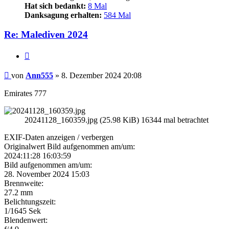
Hat sich bedankt:
8 Mal
Danksagung erhalten:
584 Mal
Re: Malediven 2024
Zitieren
Beitrag
von
Ann555
»
8. Dezember 2024 20:08
Emirates 777
20241128_160359.jpg (25.98 KiB) 16344 mal betrachtet
EXIF-Daten
anzeigen / verbergen
Originalwert Bild aufgenommen am/um:
2024:11:28 16:03:59
Bild aufgenommen am/um:
28. November 2024 15:03
Brennweite:
27.2 mm
Belichtungszeit:
1/1645 Sek
Blendenwert: