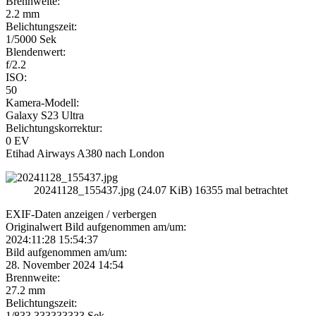
Brennweite:
2.2 mm
Belichtungszeit:
1/5000 Sek
Blendenwert:
f/2.2
ISO:
50
Kamera-Modell:
Galaxy S23 Ultra
Belichtungskorrektur:
0 EV
Etihad Airways A380 nach London
20241128_155437.jpg (24.07 KiB) 16355 mal betrachtet
EXIF-Daten
anzeigen / verbergen
Originalwert Bild aufgenommen am/um:
2024:11:28 15:54:37
Bild aufgenommen am/um:
28. November 2024 14:54
Brennweite:
27.2 mm
Belichtungszeit:
1/833.333333333 Sek