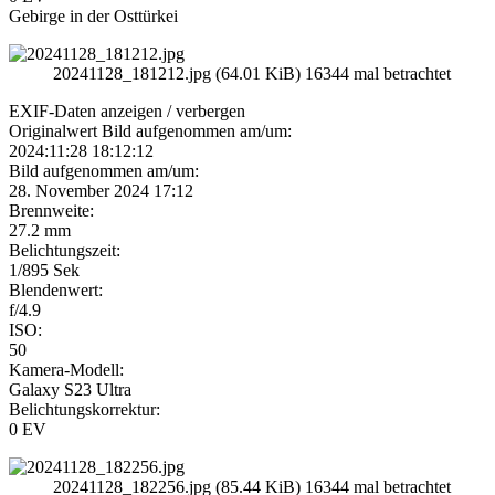
Gebirge in der Osttürkei
20241128_181212.jpg (64.01 KiB) 16344 mal betrachtet
EXIF-Daten
anzeigen / verbergen
Originalwert Bild aufgenommen am/um:
2024:11:28 18:12:12
Bild aufgenommen am/um:
28. November 2024 17:12
Brennweite:
27.2 mm
Belichtungszeit:
1/895 Sek
Blendenwert:
f/4.9
ISO:
50
Kamera-Modell:
Galaxy S23 Ultra
Belichtungskorrektur:
0 EV
20241128_182256.jpg (85.44 KiB) 16344 mal betrachtet