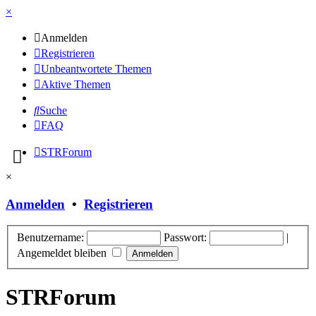
×
Anmelden
Registrieren
Unbeantwortete Themen
Aktive Themen
Suche
FAQ
STRForum
×
Anmelden
•
Registrieren
Benutzername:
Passwort:
|
Angemeldet bleiben
STRForum