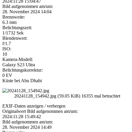
2024:11:28 15:04:47
Bild aufgenommen am/um:
28. November 2024 14:04
Brennweite:
6.3 mm
Belichtungszeit:
1/1732 Sek
Blendenwert:
f/1.7
ISO:
10
Kamera-Modell:
Galaxy S23 Ultra
Belichtungskorrektur:
0 EV
Küste bei Abu Dhabi
20241128_154942.jpg (59.05 KiB) 16355 mal betrachtet
EXIF-Daten
anzeigen / verbergen
Originalwert Bild aufgenommen am/um:
2024:11:28 15:49:42
Bild aufgenommen am/um:
28. November 2024 14:49