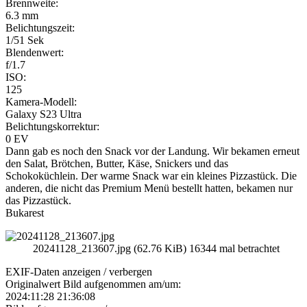
Brennweite:
6.3 mm
Belichtungszeit:
1/51 Sek
Blendenwert:
f/1.7
ISO:
125
Kamera-Modell:
Galaxy S23 Ultra
Belichtungskorrektur:
0 EV
Dann gab es noch den Snack vor der Landung. Wir bekamen erneut
den Salat, Brötchen, Butter, Käse, Snickers und das
Schokoküchlein. Der warme Snack war ein kleines Pizzastück. Die
anderen, die nicht das Premium Menü bestellt hatten, bekamen nur
das Pizzastück.
Bukarest
20241128_213607.jpg (62.76 KiB) 16344 mal betrachtet
EXIF-Daten
anzeigen / verbergen
Originalwert Bild aufgenommen am/um:
2024:11:28 21:36:08