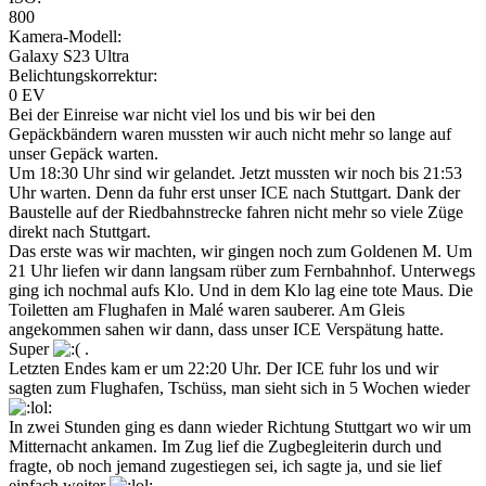
800
Kamera-Modell:
Galaxy S23 Ultra
Belichtungskorrektur:
0 EV
Bei der Einreise war nicht viel los und bis wir bei den
Gepäckbändern waren mussten wir auch nicht mehr so lange auf
unser Gepäck warten.
Um 18:30 Uhr sind wir gelandet. Jetzt mussten wir noch bis 21:53
Uhr warten. Denn da fuhr erst unser ICE nach Stuttgart. Dank der
Baustelle auf der Riedbahnstrecke fahren nicht mehr so viele Züge
direkt nach Stuttgart.
Das erste was wir machten, wir gingen noch zum Goldenen M. Um
21 Uhr liefen wir dann langsam rüber zum Fernbahnhof. Unterwegs
ging ich nochmal aufs Klo. Und in dem Klo lag eine tote Maus. Die
Toiletten am Flughafen in Malé waren sauberer. Am Gleis
angekommen sahen wir dann, dass unser ICE Verspätung hatte.
Super
.
Letzten Endes kam er um 22:20 Uhr. Der ICE fuhr los und wir
sagten zum Flughafen, Tschüss, man sieht sich in 5 Wochen wieder
In zwei Stunden ging es dann wieder Richtung Stuttgart wo wir um
Mitternacht ankamen. Im Zug lief die Zugbegleiterin durch und
fragte, ob noch jemand zugestiegen sei, ich sagte ja, und sie lief
einfach weiter
.