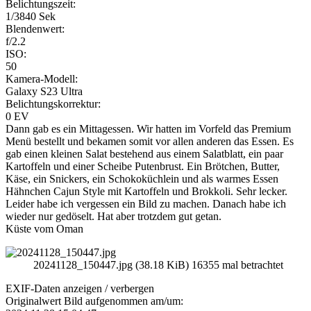
Belichtungszeit:
1/3840 Sek
Blendenwert:
f/2.2
ISO:
50
Kamera-Modell:
Galaxy S23 Ultra
Belichtungskorrektur:
0 EV
Dann gab es ein Mittagessen. Wir hatten im Vorfeld das Premium
Menü bestellt und bekamen somit vor allen anderen das Essen. Es
gab einen kleinen Salat bestehend aus einem Salatblatt, ein paar
Kartoffeln und einer Scheibe Putenbrust. Ein Brötchen, Butter,
Käse, ein Snickers, ein Schokoküchlein und als warmes Essen
Hähnchen Cajun Style mit Kartoffeln und Brokkoli. Sehr lecker.
Leider habe ich vergessen ein Bild zu machen. Danach habe ich
wieder nur gedöselt. Hat aber trotzdem gut getan.
Küste vom Oman
20241128_150447.jpg (38.18 KiB) 16355 mal betrachtet
EXIF-Daten
anzeigen / verbergen
Originalwert Bild aufgenommen am/um: