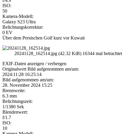
f/4.9
ISO:
50
Kamera-Modell:
Galaxy S23 Ultra
Belichtungskorrektur:
0 EV
Über dem Persischen Golf kurz vor Kuwait
20241128_162514.jpg (42.32 KiB) 16344 mal betrachtet
EXIF-Daten
anzeigen / verbergen
Originalwert Bild aufgenommen am/um:
2024:11:28 16:25:14
Bild aufgenommen am/um:
28. November 2024 15:25
Brennweite:
6.3 mm
Belichtungszeit:
1/1380 Sek
Blendenwert:
f/1.7
ISO:
10
Kamera-Modell: