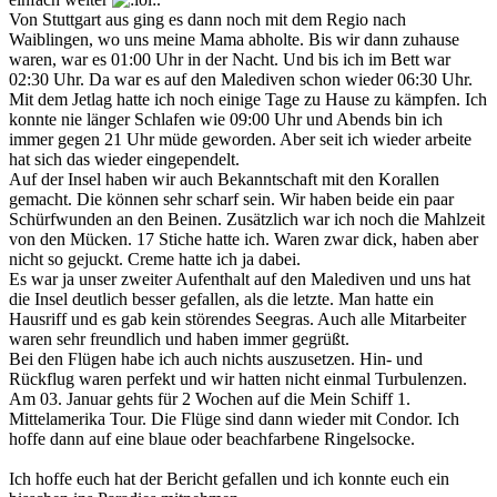
Von Stuttgart aus ging es dann noch mit dem Regio nach
Waiblingen, wo uns meine Mama abholte. Bis wir dann zuhause
waren, war es 01:00 Uhr in der Nacht. Und bis ich im Bett war
02:30 Uhr. Da war es auf den Malediven schon wieder 06:30 Uhr.
Mit dem Jetlag hatte ich noch einige Tage zu Hause zu kämpfen. Ich
konnte nie länger Schlafen wie 09:00 Uhr und Abends bin ich
immer gegen 21 Uhr müde geworden. Aber seit ich wieder arbeite
hat sich das wieder eingependelt.
Auf der Insel haben wir auch Bekanntschaft mit den Korallen
gemacht. Die können sehr scharf sein. Wir haben beide ein paar
Schürfwunden an den Beinen. Zusätzlich war ich noch die Mahlzeit
von den Mücken. 17 Stiche hatte ich. Waren zwar dick, haben aber
nicht so gejuckt. Creme hatte ich ja dabei.
Es war ja unser zweiter Aufenthalt auf den Malediven und uns hat
die Insel deutlich besser gefallen, als die letzte. Man hatte ein
Hausriff und es gab kein störendes Seegras. Auch alle Mitarbeiter
waren sehr freundlich und haben immer gegrüßt.
Bei den Flügen habe ich auch nichts auszusetzen. Hin- und
Rückflug waren perfekt und wir hatten nicht einmal Turbulenzen.
Am 03. Januar gehts für 2 Wochen auf die Mein Schiff 1.
Mittelamerika Tour. Die Flüge sind dann wieder mit Condor. Ich
hoffe dann auf eine blaue oder beachfarbene Ringelsocke.
Ich hoffe euch hat der Bericht gefallen und ich konnte euch ein