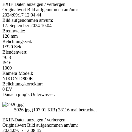
EXIF-Daten
anzeigen / verbergen
Originalwert Bild aufgenommen am/um:
2024:09:17 12:04:44
Bild aufgenommen am/um:
17. September 2024 10:04
Brennweite:
120 mm
Belichtungszeit:
1/320 Sek
Blendenwert:
f/6.3
ISO:
1000
Kamera-Modell:
NIKON D800E
Belichtungskorrektur:
0 EV
Danach ging‘s Unterwasser:
5926.jpg (107.01 KiB) 28116 mal betrachtet
EXIF-Daten
anzeigen / verbergen
Originalwert Bild aufgenommen am/um:
2024:09:17 12:08:45