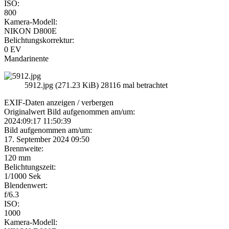
ISO:
800
Kamera-Modell:
NIKON D800E
Belichtungskorrektur:
0 EV
Mandarinente
5912.jpg (271.23 KiB) 28116 mal betrachtet
EXIF-Daten
anzeigen / verbergen
Originalwert Bild aufgenommen am/um:
2024:09:17 11:50:39
Bild aufgenommen am/um:
17. September 2024 09:50
Brennweite:
120 mm
Belichtungszeit:
1/1000 Sek
Blendenwert:
f/6.3
ISO:
1000
Kamera-Modell: