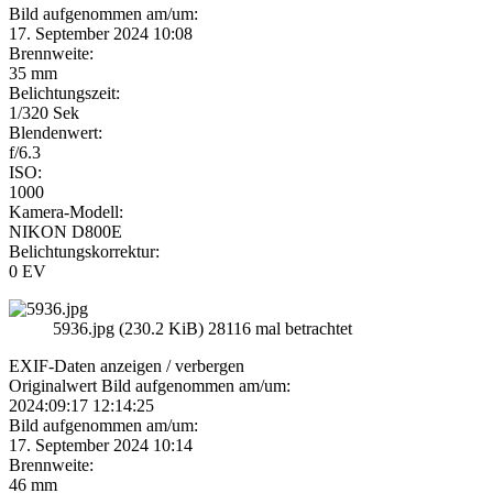
Bild aufgenommen am/um:
17. September 2024 10:08
Brennweite:
35 mm
Belichtungszeit:
1/320 Sek
Blendenwert:
f/6.3
ISO:
1000
Kamera-Modell:
NIKON D800E
Belichtungskorrektur:
0 EV
5936.jpg (230.2 KiB) 28116 mal betrachtet
EXIF-Daten
anzeigen / verbergen
Originalwert Bild aufgenommen am/um:
2024:09:17 12:14:25
Bild aufgenommen am/um:
17. September 2024 10:14
Brennweite:
46 mm