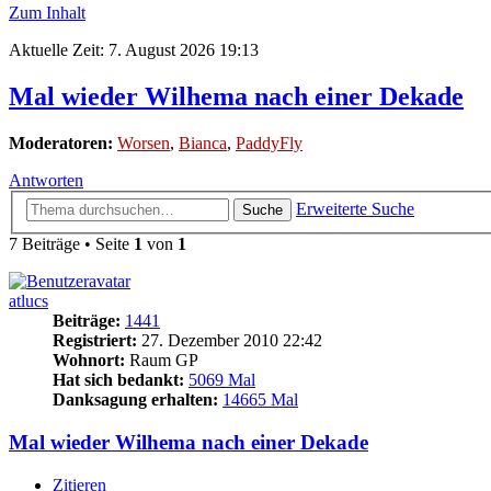
Zum Inhalt
Aktuelle Zeit: 7. August 2026 19:13
Mal wieder Wilhema nach einer Dekade
Moderatoren:
Worsen
,
Bianca
,
PaddyFly
Antworten
Erweiterte Suche
Suche
7 Beiträge • Seite
1
von
1
atlucs
Beiträge:
1441
Registriert:
27. Dezember 2010 22:42
Wohnort:
Raum GP
Hat sich bedankt:
5069 Mal
Danksagung erhalten:
14665 Mal
Mal wieder Wilhema nach einer Dekade
Zitieren