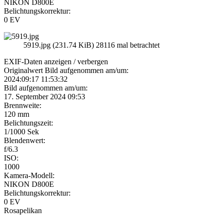
NIKON D800E
Belichtungskorrektur:
0 EV
5919.jpg (231.74 KiB) 28116 mal betrachtet
EXIF-Daten
anzeigen / verbergen
Originalwert Bild aufgenommen am/um:
2024:09:17 11:53:32
Bild aufgenommen am/um:
17. September 2024 09:53
Brennweite:
120 mm
Belichtungszeit:
1/1000 Sek
Blendenwert:
f/6.3
ISO:
1000
Kamera-Modell:
NIKON D800E
Belichtungskorrektur:
0 EV
Rosapelikan