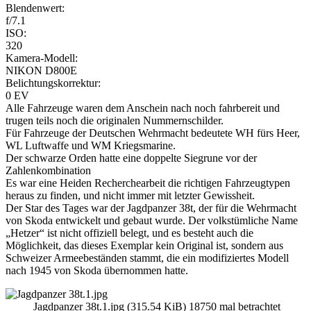
Blendenwert:
f/7.1
ISO:
320
Kamera-Modell:
NIKON D800E
Belichtungskorrektur:
0 EV
Alle Fahrzeuge waren dem Anschein nach noch fahrbereit und
trugen teils noch die originalen Nummernschilder.
Für Fahrzeuge der Deutschen Wehrmacht bedeutete WH fürs Heer,
WL Luftwaffe und WM Kriegsmarine.
Der schwarze Orden hatte eine doppelte Siegrune vor der
Zahlenkombination
Es war eine Heiden Recherchearbeit die richtigen Fahrzeugtypen
heraus zu finden, und nicht immer mit letzter Gewissheit.
Der Star des Tages war der Jagdpanzer 38t, der für die Wehrmacht
von Skoda entwickelt und gebaut wurde. Der volkstümliche Name
„Hetzer“ ist nicht offiziell belegt, und es besteht auch die
Möglichkeit, das dieses Exemplar kein Original ist, sondern aus
Schweizer Armeebeständen stammt, die ein modifiziertes Modell
nach 1945 von Skoda übernommen hatte.
Jagdpanzer 38t.1.jpg (315.54 KiB) 18750 mal betrachtet