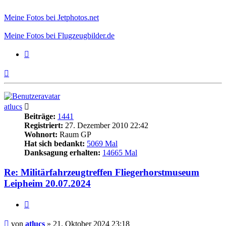
Meine Fotos bei Jetphotos.net
Meine Fotos bei Flugzeugbilder.de
Zitieren
Nach
oben
atlucs
Beiträge:
1441
Registriert:
27. Dezember 2010 22:42
Wohnort:
Raum GP
Hat sich bedankt:
5069 Mal
Danksagung erhalten:
14665 Mal
Re: Militärfahrzeugtreffen Fliegerhorstmuseum
Leipheim 20.07.2024
Zitieren
Beitrag
von
atlucs
»
21. Oktober 2024 23:18