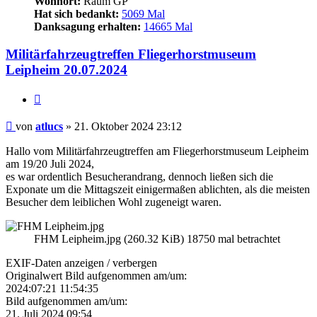
Wohnort:
Raum GP
Hat sich bedankt:
5069 Mal
Danksagung erhalten:
14665 Mal
Militärfahrzeugtreffen Fliegerhorstmuseum
Leipheim 20.07.2024
Zitieren
Beitrag
von
atlucs
»
21. Oktober 2024 23:12
Hallo vom Militärfahrzeugtreffen am Fliegerhorstmuseum Leipheim
am 19/20 Juli 2024,
es war ordentlich Besucherandrang, dennoch ließen sich die
Exponate um die Mittagszeit einigermaßen ablichten, als die meisten
Besucher dem leiblichen Wohl zugeneigt waren.
FHM Leipheim.jpg (260.32 KiB) 18750 mal betrachtet
EXIF-Daten
anzeigen / verbergen
Originalwert Bild aufgenommen am/um:
2024:07:21 11:54:35
Bild aufgenommen am/um:
21. Juli 2024 09:54