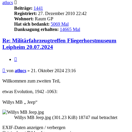
atlucs
Beiträge:
1441
Registriert:
27. Dezember 2010 22:42
Wohnort:
Raum GP
Hat sich bedankt:
5069 Mal
Danksagung erhalten:
14665 Mal
Re: Militärfahrzeugtreffen Fliegerhorstmuseum
Leipheim 20.07.2024
Zitieren
Beitrag
von
atlucs
»
21. Oktober 2024 23:16
Willkommen zum zweiten Teil,
etwas Evolution, 1942 -1063:
Willys MB „ Jeep“
Willys MB Jeep.jpg (301.23 KiB) 18747 mal betrachtet
EXIF-Daten
anzeigen / verbergen