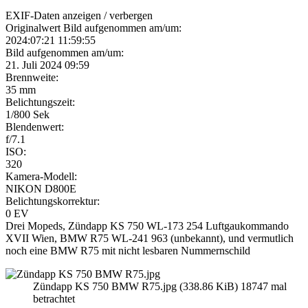
EXIF-Daten
anzeigen / verbergen
Originalwert Bild aufgenommen am/um:
2024:07:21 11:59:55
Bild aufgenommen am/um:
21. Juli 2024 09:59
Brennweite:
35 mm
Belichtungszeit:
1/800 Sek
Blendenwert:
f/7.1
ISO:
320
Kamera-Modell:
NIKON D800E
Belichtungskorrektur:
0 EV
Drei Mopeds, Zündapp KS 750 WL-173 254 Luftgaukommando
XVII Wien, BMW R75 WL-241 963 (unbekannt), und vermutlich
noch eine BMW R75 mit nicht lesbaren Nummernschild
Zündapp KS 750 BMW R75.jpg (338.86 KiB) 18747 mal
betrachtet