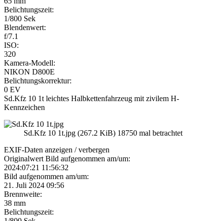
65 mm
Belichtungszeit:
1/800 Sek
Blendenwert:
f/7.1
ISO:
320
Kamera-Modell:
NIKON D800E
Belichtungskorrektur:
0 EV
Sd.Kfz 10 1t leichtes Halbkettenfahrzeug mit zivilem H-
Kennzeichen
Sd.Kfz 10 1t.jpg (267.2 KiB) 18750 mal betrachtet
EXIF-Daten
anzeigen / verbergen
Originalwert Bild aufgenommen am/um:
2024:07:21 11:56:32
Bild aufgenommen am/um:
21. Juli 2024 09:56
Brennweite:
38 mm
Belichtungszeit:
1/800 Sek