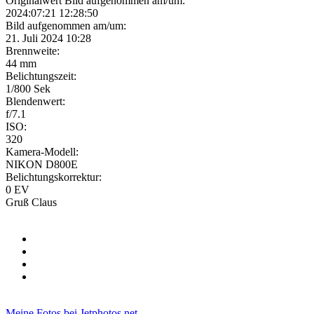
Originalwert Bild aufgenommen am/um:
2024:07:21 12:28:50
Bild aufgenommen am/um:
21. Juli 2024 10:28
Brennweite:
44 mm
Belichtungszeit:
1/800 Sek
Blendenwert:
f/7.1
ISO:
320
Kamera-Modell:
NIKON D800E
Belichtungskorrektur:
0 EV
Gruß Claus
Meine Fotos bei Jetphotos.net