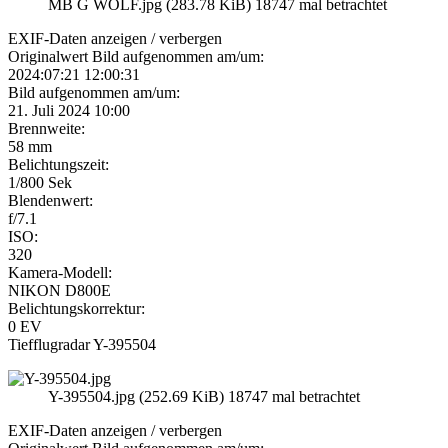
MB G WOLF.jpg (283.78 KiB) 18747 mal betrachtet
EXIF-Daten
anzeigen / verbergen
Originalwert Bild aufgenommen am/um:
2024:07:21 12:00:31
Bild aufgenommen am/um:
21. Juli 2024 10:00
Brennweite:
58 mm
Belichtungszeit:
1/800 Sek
Blendenwert:
f/7.1
ISO:
320
Kamera-Modell:
NIKON D800E
Belichtungskorrektur:
0 EV
Tiefflugradar Y-395504
Y-395504.jpg (252.69 KiB) 18747 mal betrachtet
EXIF-Daten
anzeigen / verbergen