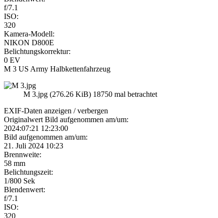
f/7.1
ISO:
320
Kamera-Modell:
NIKON D800E
Belichtungskorrektur:
0 EV
M 3 US Army Halbkettenfahrzeug
M 3.jpg (276.26 KiB) 18750 mal betrachtet
EXIF-Daten
anzeigen / verbergen
Originalwert Bild aufgenommen am/um:
2024:07:21 12:23:00
Bild aufgenommen am/um:
21. Juli 2024 10:23
Brennweite:
58 mm
Belichtungszeit:
1/800 Sek
Blendenwert:
f/7.1
ISO:
320