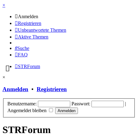
×
Anmelden
Registrieren
Unbeantwortete Themen
Aktive Themen
Suche
FAQ
STRForum
×
Anmelden
•
Registrieren
Benutzername:
Passwort:
|
Angemeldet bleiben
STRForum