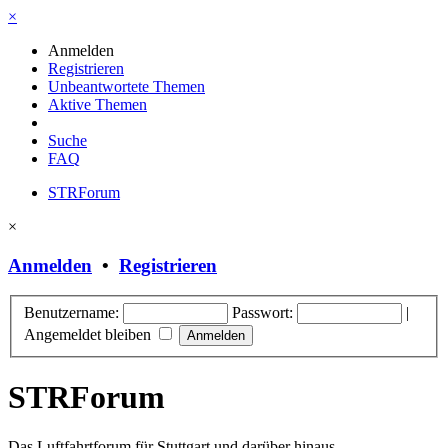
×
Anmelden
Registrieren
Unbeantwortete Themen
Aktive Themen
Suche
FAQ
STRForum
×
Anmelden
•
Registrieren
Benutzername:
Passwort:
|
Angemeldet bleiben
STRForum
Das Luftfahrtforum für Stuttgart und darüber hinaus.