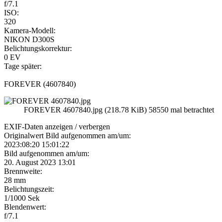
f/7.1
ISO:
320
Kamera-Modell:
NIKON D300S
Belichtungskorrektur:
0 EV
Tage später:
FOREVER (4607840)
FOREVER 4607840.jpg (218.78 KiB) 58550 mal betrachtet
EXIF-Daten
anzeigen / verbergen
Originalwert Bild aufgenommen am/um:
2023:08:20 15:01:22
Bild aufgenommen am/um:
20. August 2023 13:01
Brennweite:
28 mm
Belichtungszeit:
1/1000 Sek
Blendenwert:
f/7.1