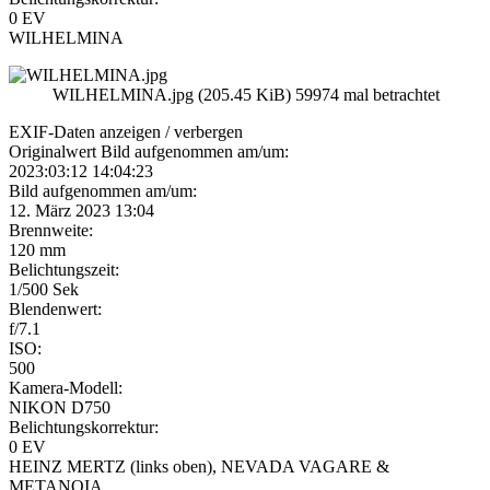
0 EV
WILHELMINA
WILHELMINA.jpg (205.45 KiB) 59974 mal betrachtet
EXIF-Daten
anzeigen / verbergen
Originalwert Bild aufgenommen am/um:
2023:03:12 14:04:23
Bild aufgenommen am/um:
12. März 2023 13:04
Brennweite:
120 mm
Belichtungszeit:
1/500 Sek
Blendenwert:
f/7.1
ISO:
500
Kamera-Modell:
NIKON D750
Belichtungskorrektur:
0 EV
HEINZ MERTZ (links oben), NEVADA VAGARE &
METANOIA