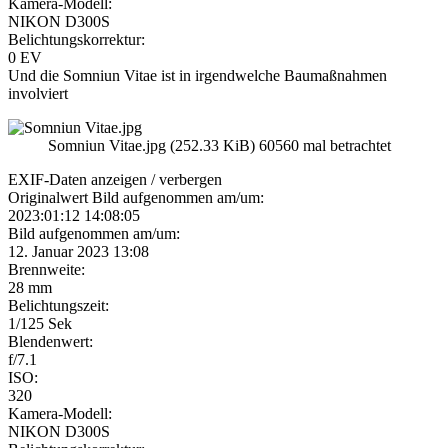
Kamera-Modell:
NIKON D300S
Belichtungskorrektur:
0 EV
Und die Somniun Vitae ist in irgendwelche Baumaßnahmen
involviert
Somniun Vitae.jpg (252.33 KiB) 60560 mal betrachtet
EXIF-Daten
anzeigen / verbergen
Originalwert Bild aufgenommen am/um:
2023:01:12 14:08:05
Bild aufgenommen am/um:
12. Januar 2023 13:08
Brennweite:
28 mm
Belichtungszeit:
1/125 Sek
Blendenwert:
f/7.1
ISO:
320
Kamera-Modell:
NIKON D300S