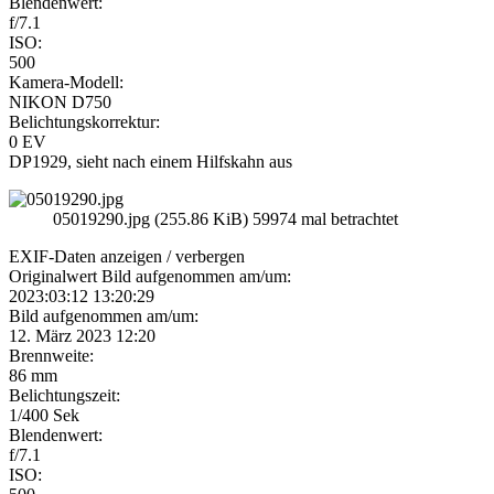
Blendenwert:
f/7.1
ISO:
500
Kamera-Modell:
NIKON D750
Belichtungskorrektur:
0 EV
DP1929, sieht nach einem Hilfskahn aus
05019290.jpg (255.86 KiB) 59974 mal betrachtet
EXIF-Daten
anzeigen / verbergen
Originalwert Bild aufgenommen am/um:
2023:03:12 13:20:29
Bild aufgenommen am/um:
12. März 2023 12:20
Brennweite:
86 mm
Belichtungszeit:
1/400 Sek
Blendenwert:
f/7.1
ISO: