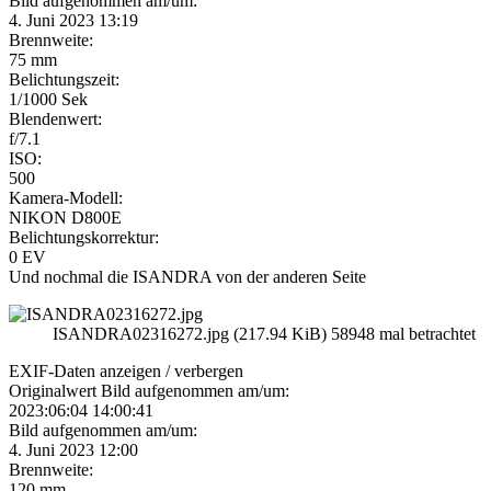
Bild aufgenommen am/um:
4. Juni 2023 13:19
Brennweite:
75 mm
Belichtungszeit:
1/1000 Sek
Blendenwert:
f/7.1
ISO:
500
Kamera-Modell:
NIKON D800E
Belichtungskorrektur:
0 EV
Und nochmal die ISANDRA von der anderen Seite
ISANDRA02316272.jpg (217.94 KiB) 58948 mal betrachtet
EXIF-Daten
anzeigen / verbergen
Originalwert Bild aufgenommen am/um:
2023:06:04 14:00:41
Bild aufgenommen am/um:
4. Juni 2023 12:00
Brennweite:
120 mm