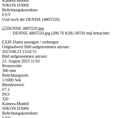
Kamera-Modell:
NIKON D300S
Belichtungskorrektur:
0 EV
Und noch die DENISE (4805520)
DENISE 4805520.jpg (200.76 KiB) 58550 mal betrachtet
EXIF-Daten
anzeigen / verbergen
Originalwert Bild aufgenommen am/um:
2023:08:23 13:02:51
Bild aufgenommen am/um:
23. August 2023 11:02
Brennweite:
300 mm
Belichtungszeit:
1/1000 Sek
Blendenwert:
f/7.1
ISO:
320
Kamera-Modell:
NIKON D300S
Belichtungskorrektur:
0 EV