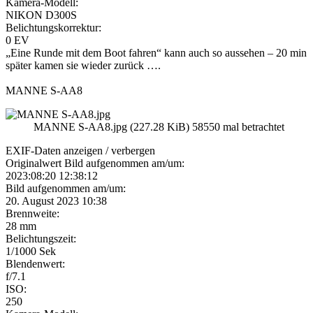
Kamera-Modell:
NIKON D300S
Belichtungskorrektur:
0 EV
„Eine Runde mit dem Boot fahren“ kann auch so aussehen – 20 min
später kamen sie wieder zurück ….
MANNE S-AA8
MANNE S-AA8.jpg (227.28 KiB) 58550 mal betrachtet
EXIF-Daten
anzeigen / verbergen
Originalwert Bild aufgenommen am/um:
2023:08:20 12:38:12
Bild aufgenommen am/um:
20. August 2023 10:38
Brennweite:
28 mm
Belichtungszeit:
1/1000 Sek
Blendenwert:
f/7.1
ISO:
250