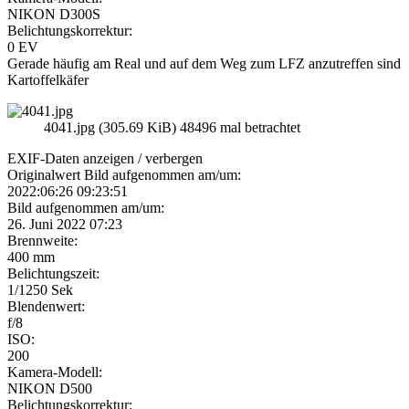
NIKON D300S
Belichtungskorrektur:
0 EV
Gerade häufig am Real und auf dem Weg zum LFZ anzutreffen sind
Kartoffelkäfer
4041.jpg (305.69 KiB) 48496 mal betrachtet
EXIF-Daten
anzeigen / verbergen
Originalwert Bild aufgenommen am/um:
2022:06:26 09:23:51
Bild aufgenommen am/um:
26. Juni 2022 07:23
Brennweite:
400 mm
Belichtungszeit:
1/1250 Sek
Blendenwert:
f/8
ISO:
200
Kamera-Modell:
NIKON D500
Belichtungskorrektur: