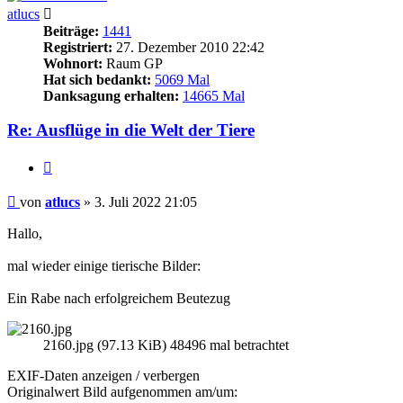
atlucs
Beiträge:
1441
Registriert:
27. Dezember 2010 22:42
Wohnort:
Raum GP
Hat sich bedankt:
5069 Mal
Danksagung erhalten:
14665 Mal
Re: Ausflüge in die Welt der Tiere
Zitieren
Beitrag
von
atlucs
»
3. Juli 2022 21:05
Hallo,
mal wieder einige tierische Bilder:
Ein Rabe nach erfolgreichem Beutezug
2160.jpg (97.13 KiB) 48496 mal betrachtet
EXIF-Daten
anzeigen / verbergen
Originalwert Bild aufgenommen am/um: