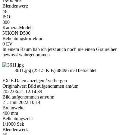
1/800 Sek
Blendenwert:
f/8
ISO:
800
Kamera-Modell:
NIKON D500
Belichtungskorrektur:
0 EV
In einem Baum hab ich jetzt auch noch nie einen Graureiher
bewusst wahrgenommen
3611.jpg (251.5 KiB) 48496 mal betrachtet
EXIF-Daten
anzeigen / verbergen
Originalwert Bild aufgenommen am/um:
2022:06:21 12:14:39
Bild aufgenommen am/um:
21. Juni 2022 10:14
Brennweite:
400 mm
Belichtungszeit:
1/1000 Sek
Blendenwert:
f/8