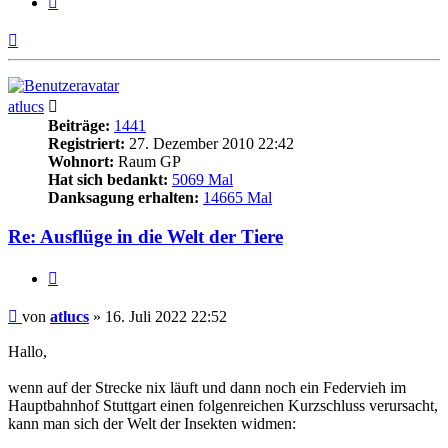
Nach
oben
atlucs
Beiträge:
1441
Registriert:
27. Dezember 2010 22:42
Wohnort:
Raum GP
Hat sich bedankt:
5069 Mal
Danksagung erhalten:
14665 Mal
Re: Ausflüge in die Welt der Tiere
Zitieren
Beitrag
von
atlucs
»
16. Juli 2022 22:52
Hallo,
wenn auf der Strecke nix läuft und dann noch ein Federvieh im
Hauptbahnhof Stuttgart einen folgenreichen Kurzschluss verursacht,
kann man sich der Welt der Insekten widmen: