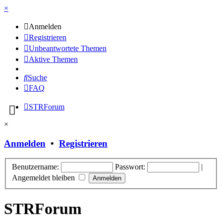
×
Anmelden
Registrieren
Unbeantwortete Themen
Aktive Themen
Suche
FAQ
STRForum
×
Anmelden
•
Registrieren
Benutzername:
Passwort:
|
Angemeldet bleiben
STRForum