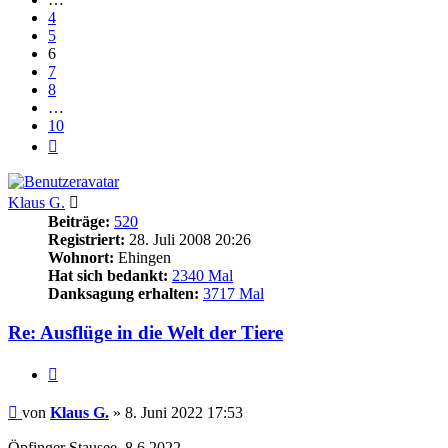
4
5
6
7
8
…
10
Nächste
Klaus G.
Beiträge:
520
Registriert:
28. Juli 2008 20:26
Wohnort:
Ehingen
Hat sich bedankt:
2340 Mal
Danksagung erhalten:
3717 Mal
Re: Ausflüge in die Welt der Tiere
Zitieren
Beitrag
von
Klaus G.
»
8. Juni 2022 17:53
Öpfinger Stausee, 8.6.2022