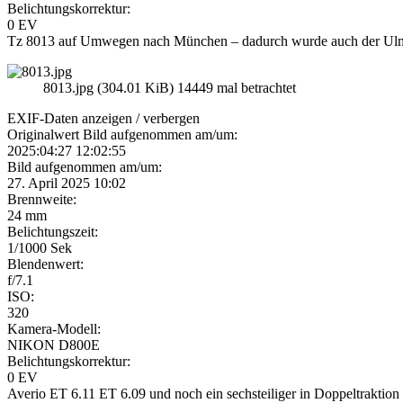
Belichtungskorrektur:
0 EV
Tz 8013 auf Umwegen nach München – dadurch wurde auch der Ul
8013.jpg (304.01 KiB) 14449 mal betrachtet
EXIF-Daten
anzeigen / verbergen
Originalwert Bild aufgenommen am/um:
2025:04:27 12:02:55
Bild aufgenommen am/um:
27. April 2025 10:02
Brennweite:
24 mm
Belichtungszeit:
1/1000 Sek
Blendenwert:
f/7.1
ISO:
320
Kamera-Modell:
NIKON D800E
Belichtungskorrektur:
0 EV
Averio ET 6.11 ET 6.09 und noch ein sechsteiliger in Doppeltraktion n