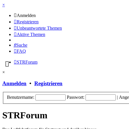
×
Anmelden
Registrieren
Unbeantwortete Themen
Aktive Themen
Suche
FAQ
STRForum
×
Anmelden
•
Registrieren
Benutzername:
Passwort:
|
Ange
STRForum