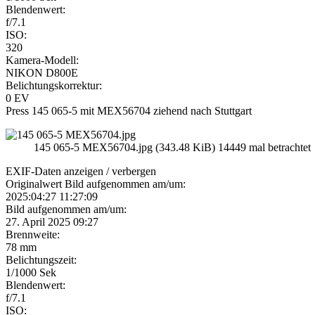
Blendenwert:
f/7.1
ISO:
320
Kamera-Modell:
NIKON D800E
Belichtungskorrektur:
0 EV
Press 145 065-5 mit MEX56704 ziehend nach Stuttgart
145 065-5 MEX56704.jpg (343.48 KiB) 14449 mal betrachtet
EXIF-Daten
anzeigen / verbergen
Originalwert Bild aufgenommen am/um:
2025:04:27 11:27:09
Bild aufgenommen am/um:
27. April 2025 09:27
Brennweite:
78 mm
Belichtungszeit:
1/1000 Sek
Blendenwert:
f/7.1
ISO: