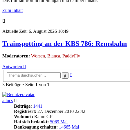
Das Luftfahrtforum für Stuttgart und darüber hinaus.
Zum Inhalt
Aktuelle Zeit: 6. August 2026 10:49
Trainspotting an der KBS 786: Remsbahn
Moderatoren:
Worsen
,
Bianca
,
PaddyFly
Antworten
Erweiterte
Suche
Suche
3 Beiträge • Seite
1
von
1
atlucs
Beiträge:
1441
Registriert:
27. Dezember 2010 22:42
Wohnort:
Raum GP
Hat sich bedankt:
5069 Mal
Danksagung erhalten:
14665 Mal