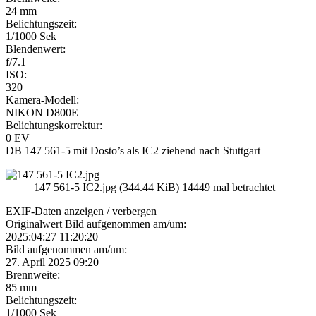
24 mm
Belichtungszeit:
1/1000 Sek
Blendenwert:
f/7.1
ISO:
320
Kamera-Modell:
NIKON D800E
Belichtungskorrektur:
0 EV
DB 147 561-5 mit Dosto’s als IC2 ziehend nach Stuttgart
147 561-5 IC2.jpg (344.44 KiB) 14449 mal betrachtet
EXIF-Daten
anzeigen / verbergen
Originalwert Bild aufgenommen am/um:
2025:04:27 11:20:20
Bild aufgenommen am/um:
27. April 2025 09:20
Brennweite:
85 mm
Belichtungszeit:
1/1000 Sek