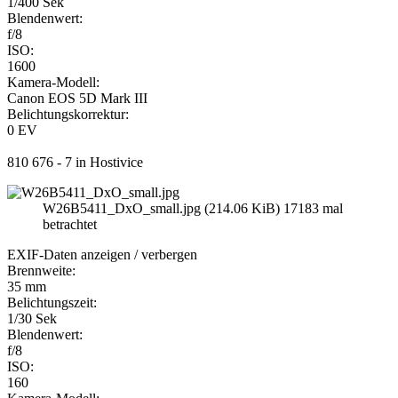
1/400 Sek
Blendenwert:
f/8
ISO:
1600
Kamera-Modell:
Canon EOS 5D Mark III
Belichtungskorrektur:
0 EV
810 676 - 7 in Hostivice
W26B5411_DxO_small.jpg (214.06 KiB) 17183 mal
betrachtet
EXIF-Daten
anzeigen / verbergen
Brennweite:
35 mm
Belichtungszeit:
1/30 Sek
Blendenwert:
f/8
ISO:
160