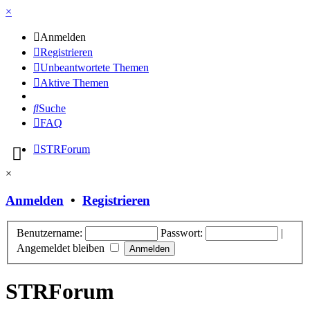
×
Anmelden
Registrieren
Unbeantwortete Themen
Aktive Themen
Suche
FAQ
STRForum
×
Anmelden
•
Registrieren
Benutzername:
Passwort:
|
Angemeldet bleiben
STRForum