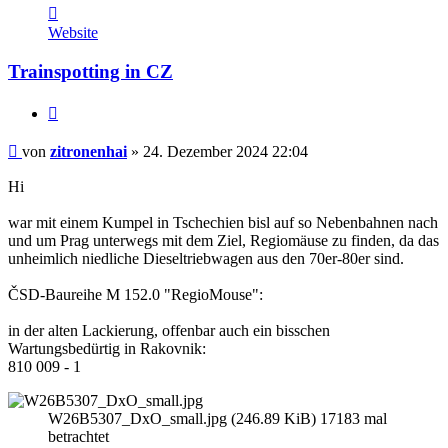
Kontaktdaten
von
Website
zitronenhai
Trainspotting in CZ
Zitieren
Beitrag
von
zitronenhai
»
24. Dezember 2024 22:04
Hi
war mit einem Kumpel in Tschechien bisl auf so Nebenbahnen nach
und um Prag unterwegs mit dem Ziel, Regiomäuse zu finden, da das
unheimlich niedliche Dieseltriebwagen aus den 70er-80er sind.
ČSD-Baureihe M 152.0 "RegioMouse":
in der alten Lackierung, offenbar auch ein bisschen
Wartungsbedürtig in Rakovnik:
810 009 - 1
W26B5307_DxO_small.jpg (246.89 KiB) 17183 mal
betrachtet