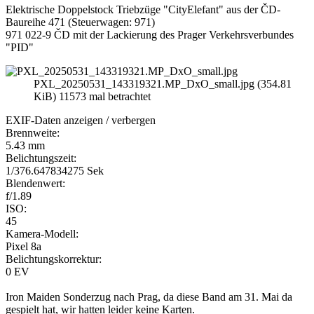
Elektrische Doppelstock Triebzüge "CityElefant" aus der ČD-
Baureihe 471 (Steuerwagen: 971)
971 022-9 ČD mit der Lackierung des Prager Verkehrsverbundes
"PID"
PXL_20250531_143319321.MP_DxO_small.jpg (354.81
KiB) 11573 mal betrachtet
EXIF-Daten
anzeigen / verbergen
Brennweite:
5.43 mm
Belichtungszeit:
1/376.647834275 Sek
Blendenwert:
f/1.89
ISO:
45
Kamera-Modell:
Pixel 8a
Belichtungskorrektur:
0 EV
Iron Maiden Sonderzug nach Prag, da diese Band am 31. Mai da
gespielt hat, wir hatten leider keine Karten.