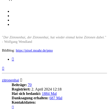
"
Der Zitronenhai, der Zitronenhai, hat wieder einmal keine Zitronen dabei.
"
- Wolfgang Wendland
Bildblog:
https://pixel.moahr.de/pmo
Zitieren
Nach
oben
zitronenhai
Beiträge:
70
Registriert:
2. April 2024 12:18
Hat sich bedankt:
1884 Mal
Danksagung erhalten:
687 Mal
Kontaktdaten:
Kontaktdaten