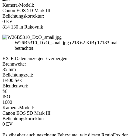
Kamera-Modell:
Canon EOS 5D Mark III
Belichtungskorrektur:
0 EV
814 130 in Rakovnik
W26B5310_DxO_small.jpg (218.62 KiB) 17183 mal
betrachtet
EXIF-Daten
anzeigen / verbergen
Brennweite:
85 mm
Belichtungszeit:
1/400 Sek
Blendenwert:
f/8
ISO:
1600
Kamera-Modell:
Canon EOS 5D Mark III
Belichtungskorrektur:
0 EV
Es gibt aber auch nagelneue Fahrzeuge, wie diesen RegioFox der