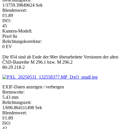
1/3759.39849624 Sek
Blendenwert:
f/1.89
ISO:
45
Kamera-Modell:
Pixel 8a
Belichtungskorrektur:
0 EV
Die 854 sind ab Ende der 90er überarbeitete Versionen der alten
ČSD-Baureihe M 296.1 bzw. M 296.2
80-29 218-2
EXIF-Daten
anzeigen / verbergen
Brennweite:
5.43 mm
Belichtungszeit:
1/696.864111498 Sek
Blendenwert:
f/1.89
ISO:
42