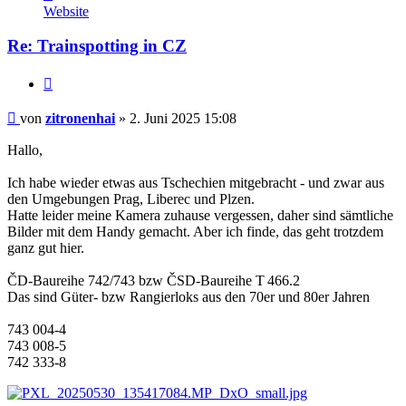
von
Website
zitronenhai
Re: Trainspotting in CZ
Zitieren
Beitrag
von
zitronenhai
»
2. Juni 2025 15:08
Hallo,
Ich habe wieder etwas aus Tschechien mitgebracht - und zwar aus
den Umgebungen Prag, Liberec und Plzen.
Hatte leider meine Kamera zuhause vergessen, daher sind sämtliche
Bilder mit dem Handy gemacht. Aber ich finde, das geht trotzdem
ganz gut hier.
ČD-Baureihe 742/743 bzw ČSD-Baureihe T 466.2
Das sind Güter- bzw Rangierloks aus den 70er und 80er Jahren
743 004-4
743 008-5
742 333-8