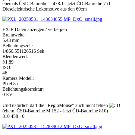
ehemals ČSD-Baureihe T 478.1 - jetzt ČD-Baureihe 751
Dieselelektrische Lokomotive aus den 60ern
EXIF-Daten
anzeigen / verbergen
Brennweite:
5.43 mm
Belichtungszeit:
1/866.551126516 Sek
Blendenwert:
f/1.89
ISO:
46
Kamera-Modell:
Pixel 8a
Belichtungskorrektur:
0 EV
Und natürlich darf die "RegioMouse" auch nicht fehlen
(ehem. ČSD-Baureihe M 152 - Jetzt ČD-Baureihe 810)
810 458 - 0