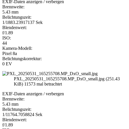
EXIF-Daten
anzeigen / verbergen
Brennweite:
5.43 mm
Belichtungszeit:
1/1883.23917137 Sek
Blendenwert:
f/1.89
ISO:
44
Kamera-Modell:
Pixel 8a
Belichtungskorrektur:
0 EV
PXL_20250531_165255708.MP_DxO_small.jpg (251.43
KiB) 11573 mal betrachtet
EXIF-Daten
anzeigen / verbergen
Brennweite:
5.43 mm
Belichtungszeit:
1/11764.7058824 Sek
Blendenwert:
f/1.89