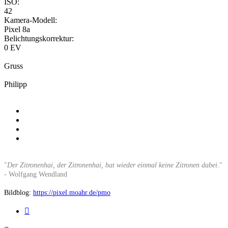
ISO:
42
Kamera-Modell:
Pixel 8a
Belichtungskorrektur:
0 EV
Gruss
Philipp
"
Der Zitronenhai, der Zitronenhai, hat wieder einmal keine Zitronen dabei.
"
- Wolfgang Wendland
Bildblog:
https://pixel.moahr.de/pmo
Zitieren