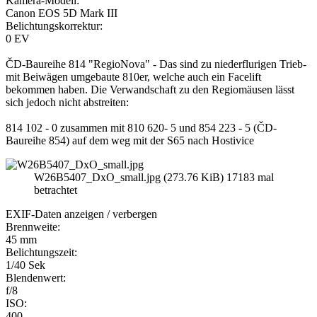
Kamera-Modell:
Canon EOS 5D Mark III
Belichtungskorrektur:
0 EV
ČD-Baureihe 814 "RegioNova" - Das sind zu niederflurigen Trieb-
mit Beiwägen umgebaute 810er, welche auch ein Facelift
bekommen haben. Die Verwandschaft zu den Regiomäusen lässt
sich jedoch nicht abstreiten:
814 102 - 0 zusammen mit 810 620- 5 und 854 223 - 5 (ČD-
Baureihe 854) auf dem weg mit der S65 nach Hostivice
W26B5407_DxO_small.jpg (273.76 KiB) 17183 mal
betrachtet
EXIF-Daten
anzeigen / verbergen
Brennweite:
45 mm
Belichtungszeit:
1/40 Sek
Blendenwert:
f/8
ISO:
400