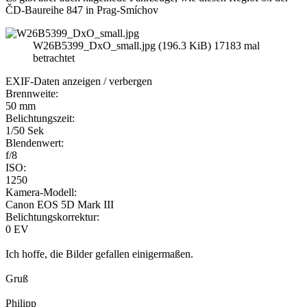
ČD-Baureihe 847 in Prag-Smíchov
W26B5399_DxO_small.jpg (196.3 KiB) 17183 mal
betrachtet
EXIF-Daten
anzeigen / verbergen
Brennweite:
50 mm
Belichtungszeit:
1/50 Sek
Blendenwert:
f/8
ISO:
1250
Kamera-Modell:
Canon EOS 5D Mark III
Belichtungskorrektur:
0 EV
Ich hoffe, die Bilder gefallen einigermaßen.
Gruß
Philipp