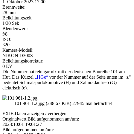
1. Oktober 2023 17:00
Brennweite:
28 mm
Belichtungszeit:
1/30 Sek
Blendenwert:
f/8
ISO:
320
Kamera-Modell:
NIKON D300S
Belichtungskorrektur:
0 EV
Die Nummer hat rein gar nix mit der deutschen Baureihe 101 am
Hut. Das Kürzel
„HGe“
vor der Nummer auf der Seite unten im „z“
bedeutet Schmalspurlokomotive (H) und Zahnradantrieb (G)
elektrisch (e).
101 961-1.2.jpg (248.67 KiB) 27945 mal betrachtet
EXIF-Daten
anzeigen / verbergen
Originalwert Bild aufgenommen am/um:
2023:10:01 19:01:27
Bild aufgenommen am/um: