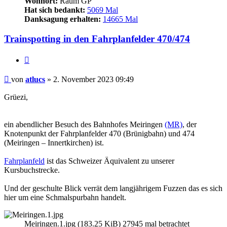
Wohnort:
Raum GP
Hat sich bedankt:
5069 Mal
Danksagung erhalten:
14665 Mal
Trainspotting in den Fahrplanfelder 470/474
Zitieren
Beitrag
von
atlucs
»
2. November 2023 09:49
Grüezi,
ein abendlicher Besuch des Bahnhofes Meiringen
(MR)
, der
Knotenpunkt der Fahrplanfelder 470 (Brünigbahn) und 474
(Meiringen – Innertkirchen) ist.
Fahrplanfeld
ist das Schweizer Äquivalent zu unserer
Kursbuchstrecke.
Und der geschulte Blick verrät dem langjährigem Fuzzen das es sich
hier um eine Schmalspurbahn handelt.
Meiringen.1.jpg (183.25 KiB) 27945 mal betrachtet