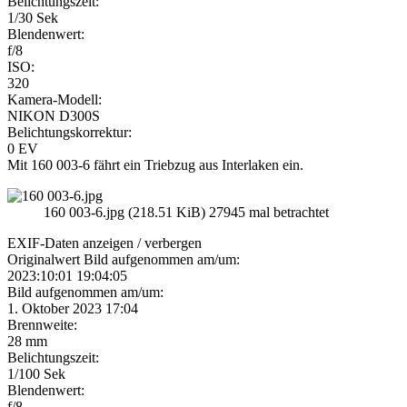
Belichtungszeit:
1/30 Sek
Blendenwert:
f/8
ISO:
320
Kamera-Modell:
NIKON D300S
Belichtungskorrektur:
0 EV
Mit 160 003-6 fährt ein Triebzug aus Interlaken ein.
160 003-6.jpg (218.51 KiB) 27945 mal betrachtet
EXIF-Daten
anzeigen / verbergen
Originalwert Bild aufgenommen am/um:
2023:10:01 19:04:05
Bild aufgenommen am/um:
1. Oktober 2023 17:04
Brennweite:
28 mm
Belichtungszeit:
1/100 Sek
Blendenwert:
f/8