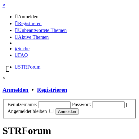
×
Anmelden
Registrieren
Unbeantwortete Themen
Aktive Themen
Suche
FAQ
STRForum
×
Anmelden
•
Registrieren
Benutzername:
Passwort:
|
Angemeldet bleiben
STRForum