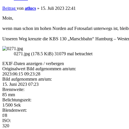
Beitrag
von
atlucs
»
15. Juli 2023 22:41
Moin,
wenn man schon im hohen Norden auf Fotosafari unterwegs ist, bleibt
Unseren Weg kreuzte die KBS 130 „Marschbahn“ Hamburg – Westerl
0271.jpg (178.5 KiB) 31079 mal betrachtet
EXIF-Daten
anzeigen / verbergen
Originalwert Bild aufgenommen am/um:
2023:06:15 09:23:28
Bild aufgenommen am/um:
15. Juni 2023 07:23
Brennweite:
85 mm
Belichtungszeit:
1/500 Sek
Blendenwert:
f/8
ISO:
320