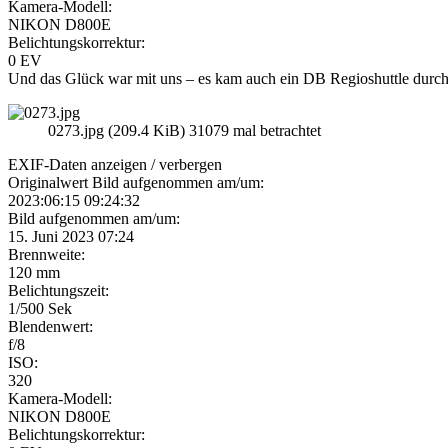
Kamera-Modell:
NIKON D800E
Belichtungskorrektur:
0 EV
Und das Glück war mit uns – es kam auch ein DB Regioshuttle durch
0273.jpg (209.4 KiB) 31079 mal betrachtet
EXIF-Daten
anzeigen / verbergen
Originalwert Bild aufgenommen am/um:
2023:06:15 09:24:32
Bild aufgenommen am/um:
15. Juni 2023 07:24
Brennweite:
120 mm
Belichtungszeit:
1/500 Sek
Blendenwert:
f/8
ISO:
320
Kamera-Modell:
NIKON D800E
Belichtungskorrektur: