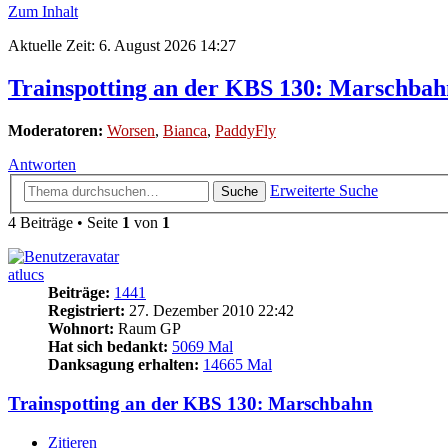
Zum Inhalt
Aktuelle Zeit: 6. August 2026 14:27
Trainspotting an der KBS 130: Marschbah
Moderatoren:
Worsen
,
Bianca
,
PaddyFly
Antworten
Erweiterte Suche
Suche
4 Beiträge • Seite
1
von
1
atlucs
Beiträge:
1441
Registriert:
27. Dezember 2010 22:42
Wohnort:
Raum GP
Hat sich bedankt:
5069 Mal
Danksagung erhalten:
14665 Mal
Trainspotting an der KBS 130: Marschbahn
Zitieren