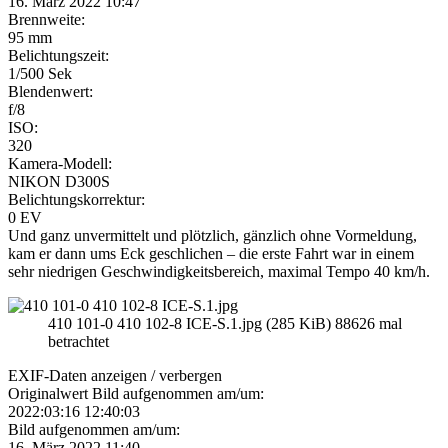
16. März 2022 10:47
Brennweite:
95 mm
Belichtungszeit:
1/500 Sek
Blendenwert:
f/8
ISO:
320
Kamera-Modell:
NIKON D300S
Belichtungskorrektur:
0 EV
Und ganz unvermittelt und plötzlich, gänzlich ohne Vormeldung,
kam er dann ums Eck geschlichen – die erste Fahrt war in einem
sehr niedrigen Geschwindigkeitsbereich, maximal Tempo 40 km/h.
410 101-0 410 102-8 ICE-S.1.jpg (285 KiB) 88626 mal
betrachtet
EXIF-Daten
anzeigen / verbergen
Originalwert Bild aufgenommen am/um:
2022:03:16 12:40:03
Bild aufgenommen am/um:
16. März 2022 11:40