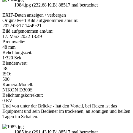
1984.jpg (232.68 KiB) 88517 mal betrachtet
EXIF-Daten
anzeigen / verbergen
Originalwert Bild aufgenommen am/um:
2022:03:17 14:49:21
Bild aufgenommen am/um:
17. März 2022 13:49
Brennweite:
48 mm
Belichtungszeit:
1/320 Sek
Blendenwert:
f/8
ISO:
500
Kamera-Modell:
NIKON D300S
Belichtungskorrektur:
0 EV
Und von unter der Brücke - hat den Vorteil, bei Regen ist das
Equipment und sein Bediener im trockenen, an sonnigen und heißen
Tagen im Schatten.
1985.jpg (291.43 KiB) 88517 mal betrachtet