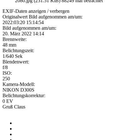
2080.jpg (231.51 KiB) 88249 mal betrachtet
EXIF-Daten
anzeigen / verbergen
Originalwert Bild aufgenommen am/um:
2022:03:20 15:14:54
Bild aufgenommen am/um:
20. März 2022 14:14
Brennweite:
48 mm
Belichtungszeit:
1/640 Sek
Blendenwert:
f/8
ISO:
250
Kamera-Modell:
NIKON D300S
Belichtungskorrektur:
0 EV
Gruß Claus