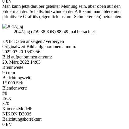
0 EV
Man kann jetzt darüber geteilter Meinung sein, aber oben auf den
Fildern an den Schallschutzwänden der A 8 kann man üblere und
primitivere Graffitis (eigentlich fast nur Schmierereien) betrachten.
2047.jpg (259.38 KiB) 88249 mal betrachtet
EXIF-Daten
anzeigen / verbergen
Originalwert Bild aufgenommen am/um:
2022:03:20 15:03:56
Bild aufgenommen am/um:
20. März 2022 14:03
Brennweite:
95 mm
Belichtungszeit:
1/1000 Sek
Blendenwert:
f/8
ISO:
320
Kamera-Modell:
NIKON D300S
Belichtungskorrektur:
0 EV