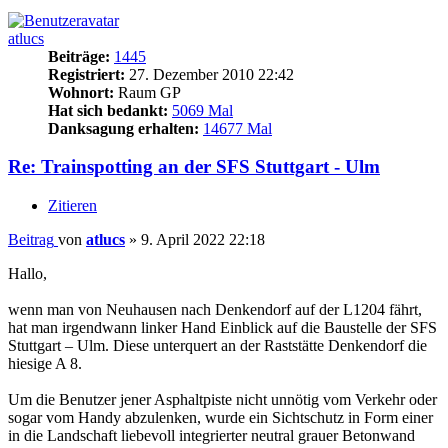
atlucs
Beiträge:
1445
Registriert:
27. Dezember 2010 22:42
Wohnort:
Raum GP
Hat sich bedankt:
5069 Mal
Danksagung erhalten:
14677 Mal
Re: Trainspotting an der SFS Stuttgart - Ulm
Zitieren
Beitrag
von
atlucs
»
9. April 2022 22:18
Hallo,
wenn man von Neuhausen nach Denkendorf auf der L1204 fährt,
hat man irgendwann linker Hand Einblick auf die Baustelle der SFS
Stuttgart – Ulm. Diese unterquert an der Raststätte Denkendorf die
hiesige A 8.
Um die Benutzer jener Asphaltpiste nicht unnötig vom Verkehr oder
sogar vom Handy abzulenken, wurde ein Sichtschutz in Form einer
in die Landschaft liebevoll integrierter neutral grauer Betonwand