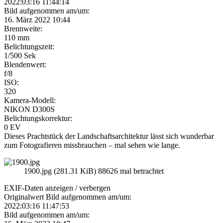
2022:03:16 11:44:14
Bild aufgenommen am/um:
16. März 2022 10:44
Brennweite:
110 mm
Belichtungszeit:
1/500 Sek
Blendenwert:
f/8
ISO:
320
Kamera-Modell:
NIKON D300S
Belichtungskorrektur:
0 EV
Dieses Prachtstück der Landschaftsarchitektur lässt sich wunderbar
zum Fotografieren missbrauchen – mal sehen wie lange.
1900.jpg (281.31 KiB) 88626 mal betrachtet
EXIF-Daten
anzeigen / verbergen
Originalwert Bild aufgenommen am/um:
2022:03:16 11:47:53
Bild aufgenommen am/um: