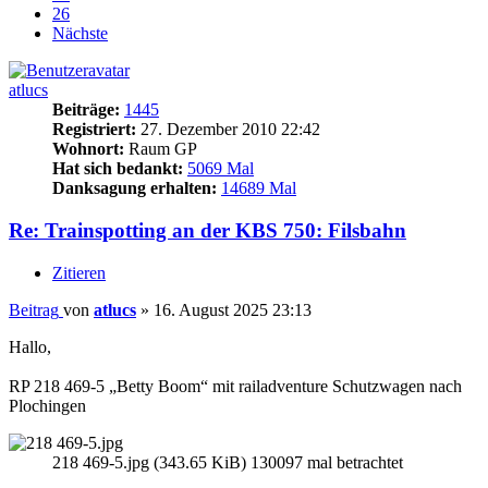
26
Nächste
atlucs
Beiträge:
1445
Registriert:
27. Dezember 2010 22:42
Wohnort:
Raum GP
Hat sich bedankt:
5069 Mal
Danksagung erhalten:
14689 Mal
Re: Trainspotting an der KBS 750: Filsbahn
Zitieren
Beitrag
von
atlucs
»
16. August 2025 23:13
Hallo,
RP 218 469-5 „Betty Boom“ mit railadventure Schutzwagen nach
Plochingen
218 469-5.jpg (343.65 KiB) 130097 mal betrachtet