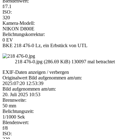
Blendenwert:
f/7.1
ISO:
320
Kamera-Modell:
NIKON D800E
Belichtungskorrektur:
0 EV
BKE 218 476-0 Lz, ein Erbstück von UTL
218 476-0.jpg (286.69 KiB) 130097 mal betrachtet
EXIF-Daten
anzeigen / verbergen
Originalwert Bild aufgenommen am/um:
2025:07:20 12:53:39
Bild aufgenommen am/um:
20. Juli 2025 10:53
Brennweite:
50 mm
Belichtungszeit:
1/1000 Sek
Blendenwert:
f/8
ISO: