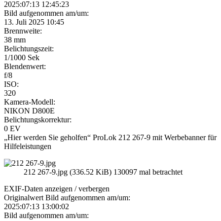
2025:07:13 12:45:23
Bild aufgenommen am/um:
13. Juli 2025 10:45
Brennweite:
38 mm
Belichtungszeit:
1/1000 Sek
Blendenwert:
f/8
ISO:
320
Kamera-Modell:
NIKON D800E
Belichtungskorrektur:
0 EV
„Hier werden Sie geholfen“ ProLok 212 267-9 mit Werbebanner für
Hilfeleistungen
212 267-9.jpg (336.52 KiB) 130097 mal betrachtet
EXIF-Daten
anzeigen / verbergen
Originalwert Bild aufgenommen am/um:
2025:07:13 13:00:02
Bild aufgenommen am/um: