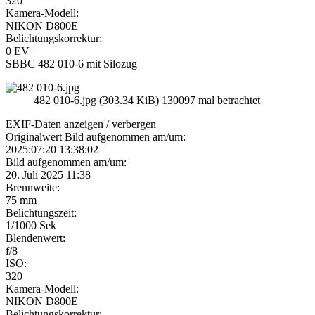
320
Kamera-Modell:
NIKON D800E
Belichtungskorrektur:
0 EV
SBBC 482 010-6 mit Silozug
482 010-6.jpg (303.34 KiB) 130097 mal betrachtet
EXIF-Daten
anzeigen / verbergen
Originalwert Bild aufgenommen am/um:
2025:07:20 13:38:02
Bild aufgenommen am/um:
20. Juli 2025 11:38
Brennweite:
75 mm
Belichtungszeit:
1/1000 Sek
Blendenwert:
f/8
ISO:
320
Kamera-Modell:
NIKON D800E
Belichtungskorrektur: