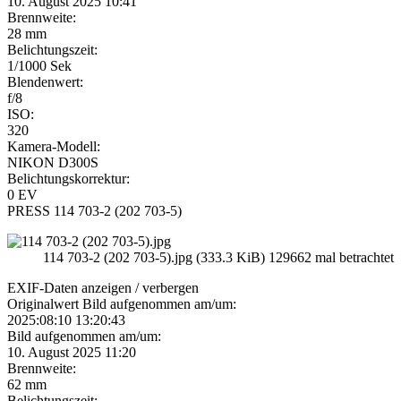
10. August 2025 10:41
Brennweite:
28 mm
Belichtungszeit:
1/1000 Sek
Blendenwert:
f/8
ISO:
320
Kamera-Modell:
NIKON D300S
Belichtungskorrektur:
0 EV
PRESS 114 703-2 (202 703-5)
114 703-2 (202 703-5).jpg (333.3 KiB) 129662 mal betrachtet
EXIF-Daten
anzeigen / verbergen
Originalwert Bild aufgenommen am/um:
2025:08:10 13:20:43
Bild aufgenommen am/um:
10. August 2025 11:20
Brennweite:
62 mm
Belichtungszeit: