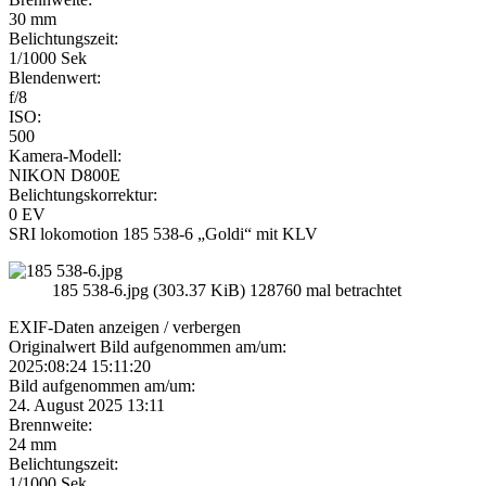
30 mm
Belichtungszeit:
1/1000 Sek
Blendenwert:
f/8
ISO:
500
Kamera-Modell:
NIKON D800E
Belichtungskorrektur:
0 EV
SRI lokomotion 185 538-6 „Goldi“ mit KLV
185 538-6.jpg (303.37 KiB) 128760 mal betrachtet
EXIF-Daten
anzeigen / verbergen
Originalwert Bild aufgenommen am/um:
2025:08:24 15:11:20
Bild aufgenommen am/um:
24. August 2025 13:11
Brennweite:
24 mm
Belichtungszeit:
1/1000 Sek