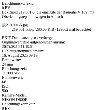
Belichtungskorrektur:
0 EV
LokRapid 219 001-5, die einzigste der Baureihe V 169, mit
Oberleitungsreparaturwagen in Altbach
219 001-5.jpg (280.05 KiB) 129662 mal betrachtet
EXIF-Daten
anzeigen / verbergen
Originalwert Bild aufgenommen am/um:
2025:08:16 11:19:51
Bild aufgenommen am/um:
16. August 2025 09:19
Brennweite:
24 mm
Belichtungszeit:
1/1000 Sek
Blendenwert:
f/8
ISO:
500
Kamera-Modell:
NIKON D800E
Belichtungskorrektur:
0 EV