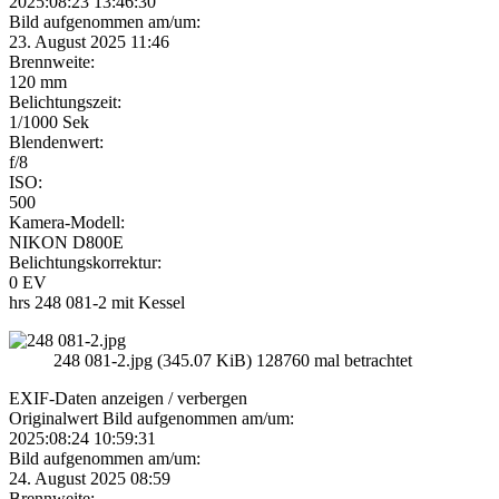
2025:08:23 13:46:30
Bild aufgenommen am/um:
23. August 2025 11:46
Brennweite:
120 mm
Belichtungszeit:
1/1000 Sek
Blendenwert:
f/8
ISO:
500
Kamera-Modell:
NIKON D800E
Belichtungskorrektur:
0 EV
hrs 248 081-2 mit Kessel
248 081-2.jpg (345.07 KiB) 128760 mal betrachtet
EXIF-Daten
anzeigen / verbergen
Originalwert Bild aufgenommen am/um:
2025:08:24 10:59:31
Bild aufgenommen am/um:
24. August 2025 08:59
Brennweite: