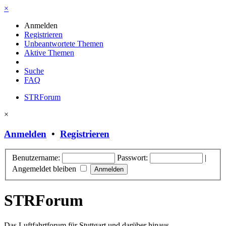
×
Anmelden
Registrieren
Unbeantwortete Themen
Aktive Themen
Suche
FAQ
STRForum
×
Anmelden
•
Registrieren
Benutzername:
Passwort:
|
Angemeldet bleiben
STRForum
Das Luftfahrtforum für Stuttgart und darüber hinaus.