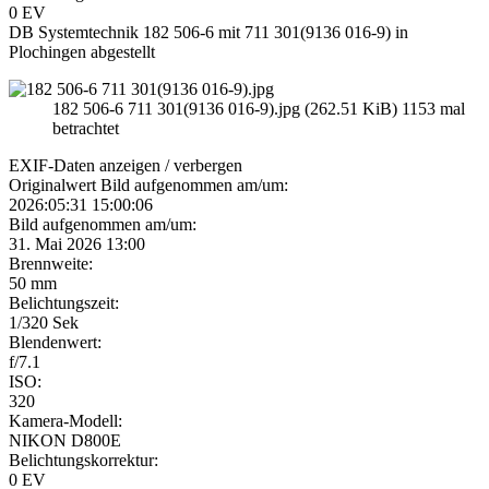
0 EV
DB Systemtechnik 182 506-6 mit 711 301(9136 016-9) in
Plochingen abgestellt
182 506-6 711 301(9136 016-9).jpg (262.51 KiB) 1153 mal
betrachtet
EXIF-Daten
anzeigen / verbergen
Originalwert Bild aufgenommen am/um:
2026:05:31 15:00:06
Bild aufgenommen am/um:
31. Mai 2026 13:00
Brennweite:
50 mm
Belichtungszeit:
1/320 Sek
Blendenwert:
f/7.1
ISO:
320
Kamera-Modell:
NIKON D800E
Belichtungskorrektur:
0 EV