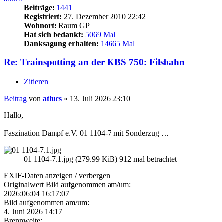
Beiträge:
1441
Registriert:
27. Dezember 2010 22:42
Wohnort:
Raum GP
Hat sich bedankt:
5069 Mal
Danksagung erhalten:
14665 Mal
Re: Trainspotting an der KBS 750: Filsbahn
Zitieren
Beitrag
von
atlucs
»
13. Juli 2026 23:10
Hallo,
Faszination Dampf e.V. 01 1104-7 mit Sonderzug …
01 1104-7.1.jpg (279.99 KiB) 912 mal betrachtet
EXIF-Daten
anzeigen / verbergen
Originalwert Bild aufgenommen am/um:
2026:06:04 16:17:07
Bild aufgenommen am/um:
4. Juni 2026 14:17
Brennweite: