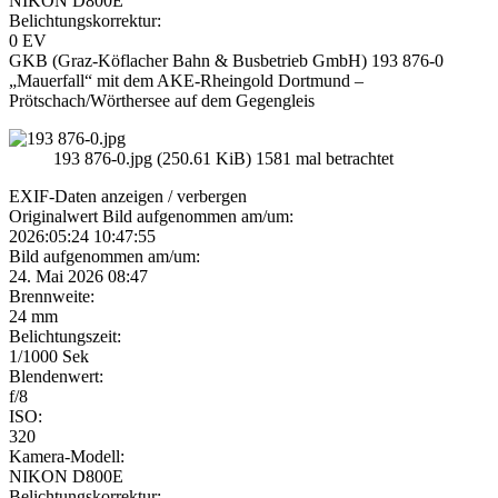
NIKON D800E
Belichtungskorrektur:
0 EV
GKB (Graz-Köflacher Bahn & Busbetrieb GmbH) 193 876-0
„Mauerfall“ mit dem AKE-Rheingold Dortmund –
Prötschach/Wörthersee auf dem Gegengleis
193 876-0.jpg (250.61 KiB) 1581 mal betrachtet
EXIF-Daten
anzeigen / verbergen
Originalwert Bild aufgenommen am/um:
2026:05:24 10:47:55
Bild aufgenommen am/um:
24. Mai 2026 08:47
Brennweite:
24 mm
Belichtungszeit:
1/1000 Sek
Blendenwert:
f/8
ISO:
320
Kamera-Modell:
NIKON D800E
Belichtungskorrektur: