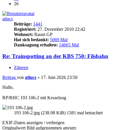
26
atlucs
Beiträge:
1441
Registriert:
27. Dezember 2010 22:42
Wohnort:
Raum GP
Hat sich bedankt:
5069 Mal
Danksagung erhalten:
14665 Mal
Re: Trainspotting an der KBS 750: Filsbahn
Zitieren
Beitrag
von
atlucs
»
17. Juni 2026 23:50
Hallo,
RP/RHC 193 106-2 mit Kesselzug
193 106-2.jpg (238.98 KiB) 1581 mal betrachtet
EXIF-Daten
anzeigen / verbergen
Originalwert Bild aufgenommen am/um: