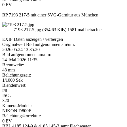
0 EV
RP 7193 217-5 mit einer SVG-Garnitur aus München
7193 217-5.jpg (354.63 KiB) 1581 mal betrachtet
EXIF-Daten
anzeigen / verbergen
Originalwert Bild aufgenommen am/um:
2026:05:24 13:35:20
Bild aufgenommen am/um:
24. Mai 2026 11:35
Brennweite:
48 mm
Belichtungszeit:
1/1000 Sek
Blendenwert:
f/8
ISO:
320
Kamera-Modell:
NIKON D800E
Belichtungskorrektur:
0 EV
BBL 4185 124-9 & 4185 145-3 samt Flachwagen