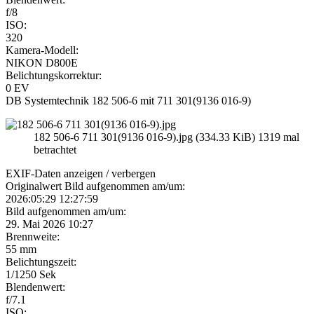
f/8
ISO:
320
Kamera-Modell:
NIKON D800E
Belichtungskorrektur:
0 EV
DB Systemtechnik 182 506-6 mit 711 301(9136 016-9)
182 506-6 711 301(9136 016-9).jpg (334.33 KiB) 1319 mal
betrachtet
EXIF-Daten
anzeigen / verbergen
Originalwert Bild aufgenommen am/um:
2026:05:29 12:27:59
Bild aufgenommen am/um:
29. Mai 2026 10:27
Brennweite:
55 mm
Belichtungszeit:
1/1250 Sek
Blendenwert:
f/7.1
ISO: