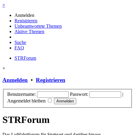
×
Anmelden
Registrieren
Unbeantwortete Themen
Aktive Themen
Suche
FAQ
STRForum
×
Anmelden
•
Registrieren
Benutzername:
Passwort:
|
Angemeldet bleiben
STRForum
Das Luftfahrtforum für Stuttgart und darüber hinaus.