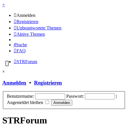
×
Anmelden
Registrieren
Unbeantwortete Themen
Aktive Themen
Suche
FAQ
STRForum
×
Anmelden
•
Registrieren
Benutzername:
Passwort:
|
Angemeldet bleiben
STRForum