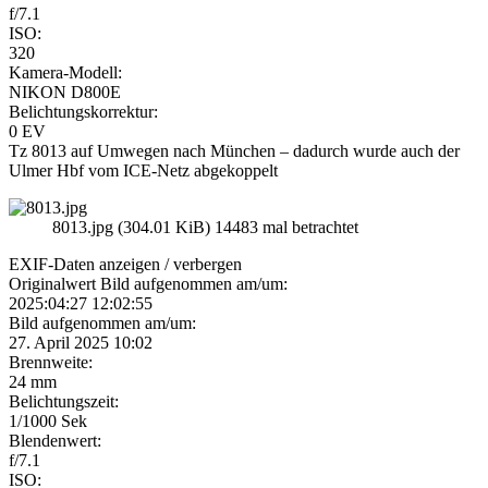
f/7.1
ISO:
320
Kamera-Modell:
NIKON D800E
Belichtungskorrektur:
0 EV
Tz 8013 auf Umwegen nach München – dadurch wurde auch der
Ulmer Hbf vom ICE-Netz abgekoppelt
8013.jpg (304.01 KiB) 14483 mal betrachtet
EXIF-Daten
anzeigen / verbergen
Originalwert Bild aufgenommen am/um:
2025:04:27 12:02:55
Bild aufgenommen am/um:
27. April 2025 10:02
Brennweite:
24 mm
Belichtungszeit:
1/1000 Sek
Blendenwert:
f/7.1
ISO: