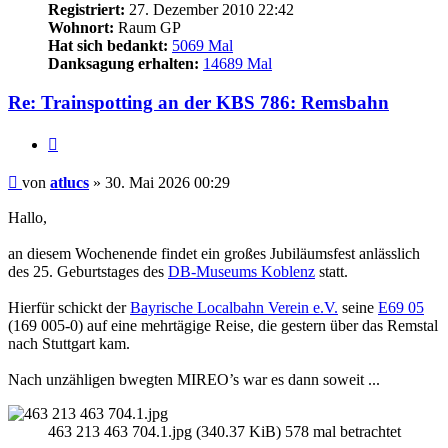
Registriert:
27. Dezember 2010 22:42
Wohnort:
Raum GP
Hat sich bedankt:
5069 Mal
Danksagung erhalten:
14689 Mal
Re: Trainspotting an der KBS 786: Remsbahn
Zitieren
Beitrag
von
atlucs
»
30. Mai 2026 00:29
Hallo,
an diesem Wochenende findet ein großes Jubiläumsfest anlässlich
des 25. Geburtstages des
DB-Museums Koblenz
statt.
Hierfür schickt der
Bayrische Localbahn Verein e.V.
seine
E69 05
(169 005-0) auf eine mehrtägige Reise, die gestern über das Remstal
nach Stuttgart kam.
Nach unzähligen bwegten MIREO’s war es dann soweit ...
463 213 463 704.1.jpg (340.37 KiB) 578 mal betrachtet