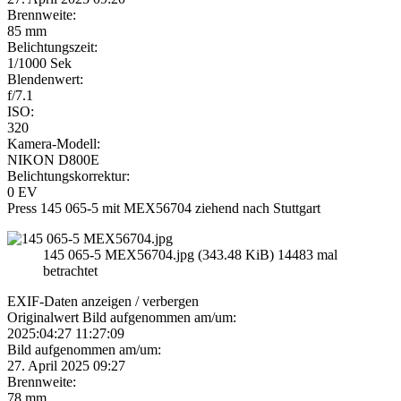
Brennweite:
85 mm
Belichtungszeit:
1/1000 Sek
Blendenwert:
f/7.1
ISO:
320
Kamera-Modell:
NIKON D800E
Belichtungskorrektur:
0 EV
Press 145 065-5 mit MEX56704 ziehend nach Stuttgart
145 065-5 MEX56704.jpg (343.48 KiB) 14483 mal
betrachtet
EXIF-Daten
anzeigen / verbergen
Originalwert Bild aufgenommen am/um:
2025:04:27 11:27:09
Bild aufgenommen am/um:
27. April 2025 09:27
Brennweite:
78 mm