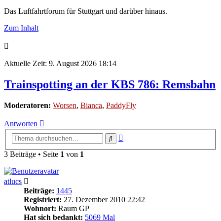
Das Luftfahrtforum für Stuttgart und darüber hinaus.
Zum Inhalt
Aktuelle Zeit: 9. August 2026 18:14
Trainspotting an der KBS 786: Remsbahn
Moderatoren:
Worsen
,
Bianca
,
PaddyFly
Antworten
Erweiterte
Suche
Suche
3 Beiträge • Seite
1
von
1
atlucs
Beiträge:
1445
Registriert:
27. Dezember 2010 22:42
Wohnort:
Raum GP
Hat sich bedankt:
5069 Mal