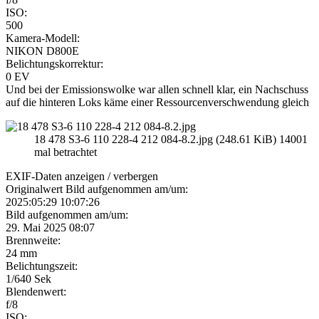
ISO:
500
Kamera-Modell:
NIKON D800E
Belichtungskorrektur:
0 EV
Und bei der Emissionswolke war allen schnell klar, ein Nachschuss
auf die hinteren Loks käme einer Ressourcenverschwendung gleich
18 478 S3-6 110 228-4 212 084-8.2.jpg (248.61 KiB) 14001
mal betrachtet
EXIF-Daten
anzeigen / verbergen
Originalwert Bild aufgenommen am/um:
2025:05:29 10:07:26
Bild aufgenommen am/um:
29. Mai 2025 08:07
Brennweite:
24 mm
Belichtungszeit:
1/640 Sek
Blendenwert:
f/8
ISO: