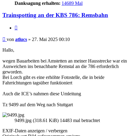
Danksagung erhalten:
14689 Mal
Trainspotting an der KBS 786: Remsbahn
Zitieren
Beitrag
von
atlucs
»
27. Mai 2025 00:10
Hallo,
wegen Bauarbeiten bei Amstetten an meiner Hausstrecke war ein
Ausweichen ins benachbarte Remstal an die 786 erforderlich
geworden.
Bei Lorch gibt es eine erhöhte Fotostelle, die in beide
Fahrrichtungen tagsüber funktioniert
Auch die ICE’s nahmen diese Umleitung
Tz 9499 auf dem Weg nach Stuttgart
9499.jpg (318.61 KiB) 14483 mal betrachtet
EXIF-Daten
anzeigen / verbergen