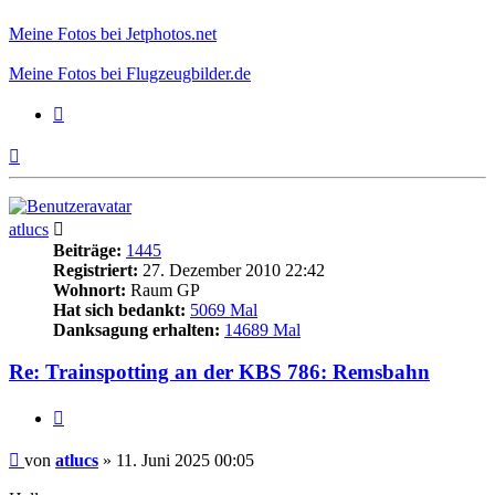
Meine Fotos bei Jetphotos.net
Meine Fotos bei Flugzeugbilder.de
Zitieren
Nach
oben
atlucs
Beiträge:
1445
Registriert:
27. Dezember 2010 22:42
Wohnort:
Raum GP
Hat sich bedankt:
5069 Mal
Danksagung erhalten:
14689 Mal
Re: Trainspotting an der KBS 786: Remsbahn
Zitieren
Beitrag
von
atlucs
»
11. Juni 2025 00:05