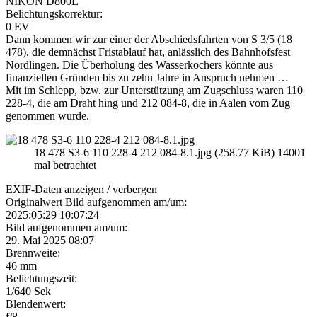
NIKON D800E
Belichtungskorrektur:
0 EV
Dann kommen wir zur einer der Abschiedsfahrten von S 3/5 (18
478), die demnächst Fristablauf hat, anlässlich des Bahnhofsfest
Nördlingen. Die Überholung des Wasserkochers könnte aus
finanziellen Gründen bis zu zehn Jahre in Anspruch nehmen …
Mit im Schlepp, bzw. zur Unterstützung am Zugschluss waren 110
228-4, die am Draht hing und 212 084-8, die in Aalen vom Zug
genommen wurde.
18 478 S3-6 110 228-4 212 084-8.1.jpg (258.77 KiB) 14001
mal betrachtet
EXIF-Daten
anzeigen / verbergen
Originalwert Bild aufgenommen am/um:
2025:05:29 10:07:24
Bild aufgenommen am/um:
29. Mai 2025 08:07
Brennweite:
46 mm
Belichtungszeit:
1/640 Sek
Blendenwert:
f/8