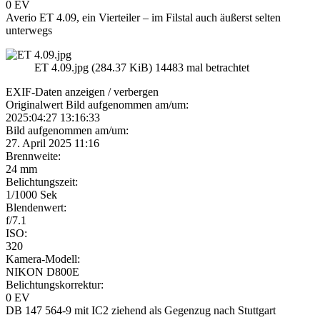
0 EV
Averio ET 4.09, ein Vierteiler – im Filstal auch äußerst selten
unterwegs
ET 4.09.jpg (284.37 KiB) 14483 mal betrachtet
EXIF-Daten
anzeigen / verbergen
Originalwert Bild aufgenommen am/um:
2025:04:27 13:16:33
Bild aufgenommen am/um:
27. April 2025 11:16
Brennweite:
24 mm
Belichtungszeit:
1/1000 Sek
Blendenwert:
f/7.1
ISO:
320
Kamera-Modell:
NIKON D800E
Belichtungskorrektur:
0 EV
DB 147 564-9 mit IC2 ziehend als Gegenzug nach Stuttgart