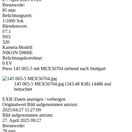
Brennweite:
85 mm
Belichtungszeit:
1/1000 Sek
Blendenwert:
f/7.1
ISO:
320
Kamera-Modell:
NIKON D800E
Belichtungskorrektur:
0 EV
Press 145 065-5 mit MEX56704 ziehend nach Stuttgart
145 065-5 MEX56704.jpg (343.48 KiB) 14486 mal
betrachtet
EXIF-Daten
anzeigen / verbergen
Originalwert Bild aufgenommen am/um:
2025:04:27 11:27:09
Bild aufgenommen am/um:
27. April 2025 09:27
Brennweite:
78 mm