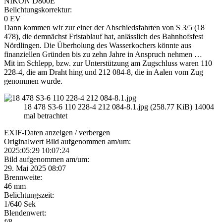
NIKON D800E
Belichtungskorrektur:
0 EV
Dann kommen wir zur einer der Abschiedsfahrten von S 3/5 (18
478), die demnächst Fristablauf hat, anlässlich des Bahnhofsfest
Nördlingen. Die Überholung des Wasserkochers könnte aus
finanziellen Gründen bis zu zehn Jahre in Anspruch nehmen …
Mit im Schlepp, bzw. zur Unterstützung am Zugschluss waren 110
228-4, die am Draht hing und 212 084-8, die in Aalen vom Zug
genommen wurde.
18 478 S3-6 110 228-4 212 084-8.1.jpg (258.77 KiB) 14004
mal betrachtet
EXIF-Daten
anzeigen / verbergen
Originalwert Bild aufgenommen am/um:
2025:05:29 10:07:24
Bild aufgenommen am/um:
29. Mai 2025 08:07
Brennweite:
46 mm
Belichtungszeit:
1/640 Sek
Blendenwert:
f/8