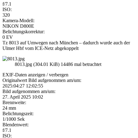
f/7.1
ISO:
320
Kamera-Modell:
NIKON D800E
Belichtungskorrektur:
0 EV
Tz 8013 auf Umwegen nach München – dadurch wurde auch der
Ulmer Hbf vom ICE-Netz abgekoppelt
8013.jpg (304.01 KiB) 14486 mal betrachtet
EXIF-Daten
anzeigen / verbergen
Originalwert Bild aufgenommen am/um:
2025:04:27 12:02:55
Bild aufgenommen am/um:
27. April 2025 10:02
Brennweite:
24 mm
Belichtungszeit:
1/1000 Sek
Blendenwert:
f/7.1
ISO: