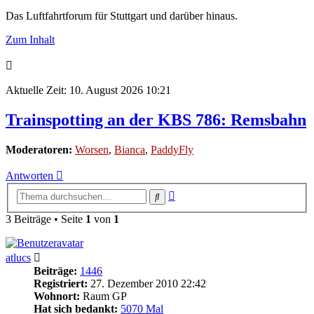
Das Luftfahrtforum für Stuttgart und darüber hinaus.
Zum Inhalt
Aktuelle Zeit: 10. August 2026 10:21
Trainspotting an der KBS 786: Remsbahn
Moderatoren:
Worsen
,
Bianca
,
PaddyFly
Antworten
Erweiterte
Suche
Suche
3 Beiträge • Seite
1
von
1
atlucs
Beiträge:
1446
Registriert:
27. Dezember 2010 22:42
Wohnort:
Raum GP
Hat sich bedankt:
5070 Mal