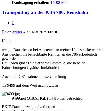
Danksagung erhalten:
14698 Mal
Trainspotting an der KBS 786: Remsbahn
Zitieren
Beitrag
von
atlucs
»
27. Mai 2025 00:10
Hallo,
wegen Bauarbeiten bei Amstetten an meiner Hausstrecke war ein
Ausweichen ins benachbarte Remstal an die 786 erforderlich
geworden.
Bei Lorch gibt es eine erhöhte Fotostelle, die in beide
Fahrrichtungen tagsüber funktioniert
Auch die ICE’s nahmen diese Umleitung
Tz 9499 auf dem Weg nach Stuttgart
9499.jpg (318.61 KiB) 14486 mal betrachtet
EXIF-Daten
anzeigen / verbergen