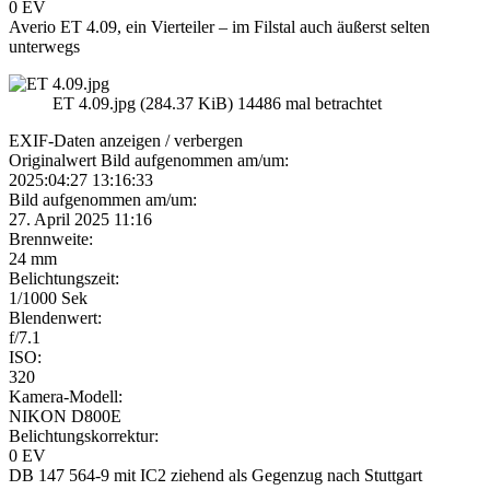
0 EV
Averio ET 4.09, ein Vierteiler – im Filstal auch äußerst selten
unterwegs
ET 4.09.jpg (284.37 KiB) 14486 mal betrachtet
EXIF-Daten
anzeigen / verbergen
Originalwert Bild aufgenommen am/um:
2025:04:27 13:16:33
Bild aufgenommen am/um:
27. April 2025 11:16
Brennweite:
24 mm
Belichtungszeit:
1/1000 Sek
Blendenwert:
f/7.1
ISO:
320
Kamera-Modell:
NIKON D800E
Belichtungskorrektur:
0 EV
DB 147 564-9 mit IC2 ziehend als Gegenzug nach Stuttgart