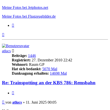
Meine Fotos bei Jetphotos.net
Meine Fotos bei Flugzeugbilder.de
Zitieren
Nach
oben
atlucs
Beiträge:
1446
Registriert:
27. Dezember 2010 22:42
Wohnort:
Raum GP
Hat sich bedankt:
5070 Mal
Danksagung erhalten:
14698 Mal
Re: Trainspotting an der KBS 786: Remsbahn
Zitieren
Beitrag
von
atlucs
»
11. Juni 2025 00:05