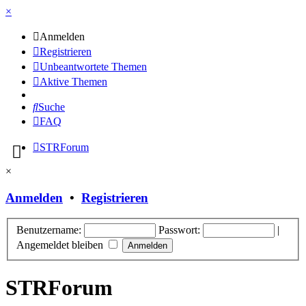
×
Anmelden
Registrieren
Unbeantwortete Themen
Aktive Themen
Suche
FAQ
STRForum
×
Anmelden
•
Registrieren
Benutzername:
Passwort:
|
Angemeldet bleiben
STRForum