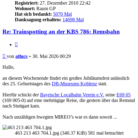
Registriert:
27. Dezember 2010 22:42
Wohnort:
Raum GP
Hat sich bedankt:
5070 Mal
Danksagung erhalten:
14698 Mal
Re: Trainspotting an der KBS 786: Remsbahn
Zitieren
Beitrag
von
atlucs
»
30. Mai 2026 00:29
Hallo,
an diesem Wochenende findet ein großes Jubiläumsfest anlässlich
des 25. Geburtstages des
DB-Museums Koblenz
statt.
Hierfür schickt der
Bayrische Localbahn Verein e.V.
seine
E69 05
(169 005-0) auf eine mehrtägige Reise, die gestern über das Remstal
nach Stuttgart kam.
Nach unzähligen bwegten MIREO’s war es dann soweit ...
463 213 463 704.1.jpg (340.37 KiB) 581 mal betrachtet