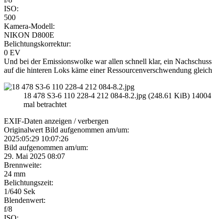
ISO:
500
Kamera-Modell:
NIKON D800E
Belichtungskorrektur:
0 EV
Und bei der Emissionswolke war allen schnell klar, ein Nachschuss
auf die hinteren Loks käme einer Ressourcenverschwendung gleich
18 478 S3-6 110 228-4 212 084-8.2.jpg (248.61 KiB) 14004
mal betrachtet
EXIF-Daten
anzeigen / verbergen
Originalwert Bild aufgenommen am/um:
2025:05:29 10:07:26
Bild aufgenommen am/um:
29. Mai 2025 08:07
Brennweite:
24 mm
Belichtungszeit:
1/640 Sek
Blendenwert:
f/8
ISO: