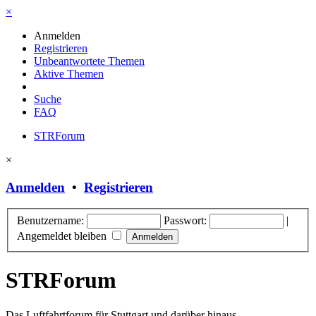
×
Anmelden
Registrieren
Unbeantwortete Themen
Aktive Themen
Suche
FAQ
STRForum
×
Anmelden
•
Registrieren
Benutzername:
Passwort:
|
Angemeldet bleiben
STRForum
Das Luftfahrtforum für Stuttgart und darüber hinaus.