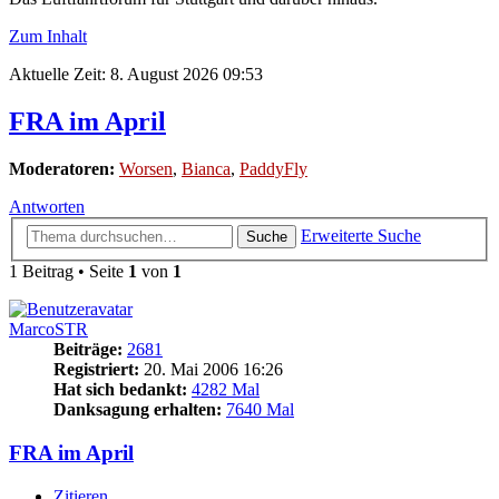
Zum Inhalt
Aktuelle Zeit: 8. August 2026 09:53
FRA im April
Moderatoren:
Worsen
,
Bianca
,
PaddyFly
Antworten
Erweiterte Suche
Suche
1 Beitrag • Seite
1
von
1
MarcoSTR
Beiträge:
2681
Registriert:
20. Mai 2006 16:26
Hat sich bedankt:
4282 Mal
Danksagung erhalten:
7640 Mal
FRA im April
Zitieren