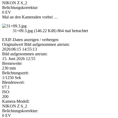
NIKON Z 6_2
Belichtungskorrektur:
0 EV
Mal an den Kameraden vorbei …
31+09.3.jpg (146.22 KiB) 864 mal betrachtet
EXIF-Daten
anzeigen / verbergen
Originalwert Bild aufgenommen am/um:
2026:06:15 14:55:13
Bild aufgenommen am/um:
15. Juni 2026 12:55
Brennweite:
230 mm
Belichtungszeit:
1/1250 Sek
Blendenwert:
f/7.1
ISO:
200
Kamera-Modell:
NIKON Z 6_2
Belichtungskorrektur:
0 EV