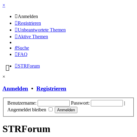
×
Anmelden
Registrieren
Unbeantwortete Themen
Aktive Themen
Suche
FAQ
STRForum
×
Anmelden
•
Registrieren
Benutzername:
Passwort:
|
Angemeldet bleiben
STRForum