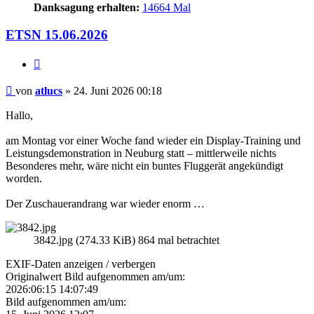
Danksagung erhalten:
14664 Mal
ETSN 15.06.2026
Zitieren
Beitrag
von
atlucs
»
24. Juni 2026 00:18
Hallo,
am Montag vor einer Woche fand wieder ein Display-Training und
Leistungsdemonstration in Neuburg statt – mittlerweile nichts
Besonderes mehr, wäre nicht ein buntes Fluggerät angekündigt
worden.
Der Zuschauerandrang war wieder enorm …
3842.jpg (274.33 KiB) 864 mal betrachtet
EXIF-Daten
anzeigen / verbergen
Originalwert Bild aufgenommen am/um:
2026:06:15 14:07:49
Bild aufgenommen am/um: