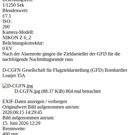
1/1250 Sek
Blendenwert:
f/7.1
ISO:
200
Kamera-Modell:
NIKON Z 6_2
Belichtungskorrektur:
0 EV
Nach der Alarmrotte gingen die Zieldarsteller der GFD für die
nachfolgende Nachmittagsrunde raus
D-CGFN Gesellschaft für Flugzieldarstellung (GFD) Bombardier
Learjet 35A
D-CGFN.jpg (88.37 KiB) 864 mal betrachtet
EXIF-Daten
anzeigen / verbergen
Originalwert Bild aufgenommen am/um:
2026:06:15 14:29:45
Bild aufgenommen am/um:
15. Juni 2026 12:29
Brennweite:
400 mm