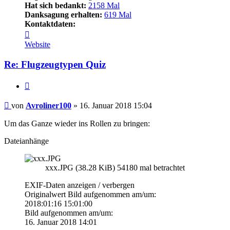
Hat sich bedankt:
2158 Mal
Danksagung erhalten:
619 Mal
Kontaktdaten:
Kontaktdaten
von
Website
Avroliner100
Re: Flugzeugtypen Quiz
Zitieren
Beitrag
von
Avroliner100
»
16. Januar 2018 15:04
Um das Ganze wieder ins Rollen zu bringen:
Dateianhänge
xxx.JPG (38.28 KiB) 54180 mal betrachtet
EXIF-Daten
anzeigen / verbergen
Originalwert Bild aufgenommen am/um:
2018:01:16 15:01:00
Bild aufgenommen am/um:
16. Januar 2018 14:01