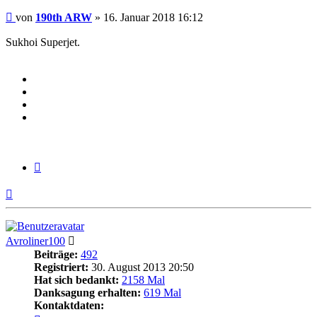
Beitrag
von
190th ARW
»
16. Januar 2018 16:12
Sukhoi Superjet.
Zitieren
Nach
oben
Avroliner100
Beiträge:
492
Registriert:
30. August 2013 20:50
Hat sich bedankt:
2158 Mal
Danksagung erhalten:
619 Mal
Kontaktdaten: