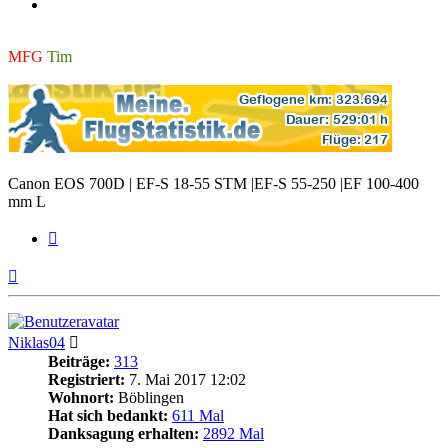
MFG
Tim
Canon EOS 700D | EF-S 18-55 STM |EF-S 55-250 |EF 100-400
mm L
Zitieren
Nach
oben
Niklas04
Beiträge:
313
Registriert:
7. Mai 2017 12:02
Wohnort:
Böblingen
Hat sich bedankt:
611 Mal
Danksagung erhalten:
2892 Mal