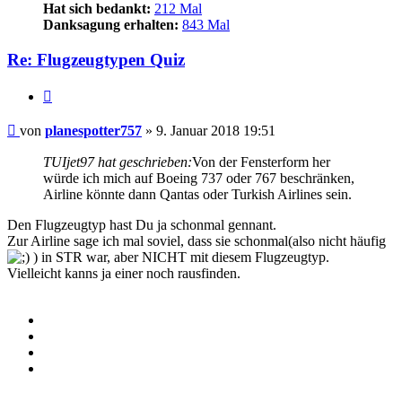
Hat sich bedankt:
212 Mal
Danksagung erhalten:
843 Mal
Re: Flugzeugtypen Quiz
Zitieren
Beitrag
von
planespotter757
»
9. Januar 2018 19:51
TUIjet97 hat geschrieben:
Von der Fensterform her
würde ich mich auf Boeing 737 oder 767 beschränken,
Airline könnte dann Qantas oder Turkish Airlines sein.
Den Flugzeugtyp hast Du ja schonmal gennant.
Zur Airline sage ich mal soviel, dass sie schonmal(also nicht häufig
) in STR war, aber NICHT mit diesem Flugzeugtyp.
Vielleicht kanns ja einer noch rausfinden.