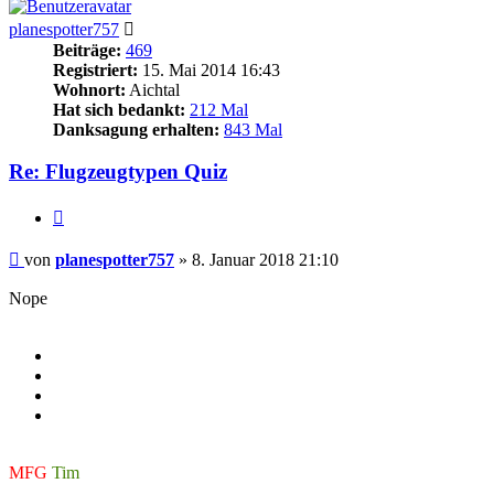
planespotter757
Beiträge:
469
Registriert:
15. Mai 2014 16:43
Wohnort:
Aichtal
Hat sich bedankt:
212 Mal
Danksagung erhalten:
843 Mal
Re: Flugzeugtypen Quiz
Zitieren
Beitrag
von
planespotter757
»
8. Januar 2018 21:10
Nope
MFG
Tim