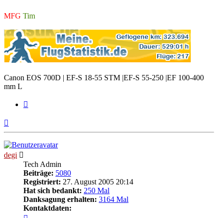
MFG
Tim
Canon EOS 700D | EF-S 18-55 STM |EF-S 55-250 |EF 100-400
mm L
Zitieren
Nach
oben
degi
Tech Admin
Beiträge:
5080
Registriert:
27. August 2005 20:14
Hat sich bedankt:
250 Mal
Danksagung erhalten:
3164 Mal
Kontaktdaten:
Kontaktdaten