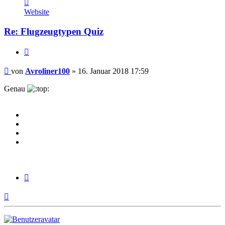
Kontaktdaten
von
Website
Avroliner100
Re: Flugzeugtypen Quiz
Zitieren
Beitrag
von
Avroliner100
»
16. Januar 2018 17:59
Genau
Zitieren
Nach
oben