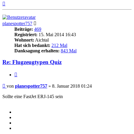
Nach
oben
planespotter757
Beiträge:
469
Registriert:
15. Mai 2014 16:43
Wohnort:
Aichtal
Hat sich bedankt:
212 Mal
Danksagung erhalten:
843 Mal
Re: Flugzeugtypen Quiz
Zitieren
Beitrag
von
planespotter757
»
8. Januar 2018 01:24
Sollte eine FastJet ERJ-145 sein