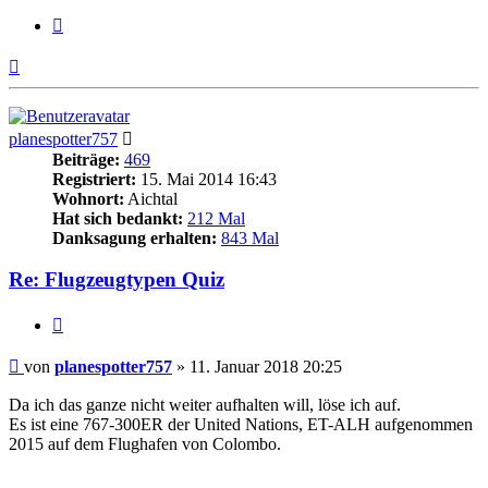
Zitieren
Nach
oben
planespotter757
Beiträge:
469
Registriert:
15. Mai 2014 16:43
Wohnort:
Aichtal
Hat sich bedankt:
212 Mal
Danksagung erhalten:
843 Mal
Re: Flugzeugtypen Quiz
Zitieren
Beitrag
von
planespotter757
»
11. Januar 2018 20:25
Da ich das ganze nicht weiter aufhalten will, löse ich auf.
Es ist eine 767-300ER der United Nations, ET-ALH aufgenommen
2015 auf dem Flughafen von Colombo.