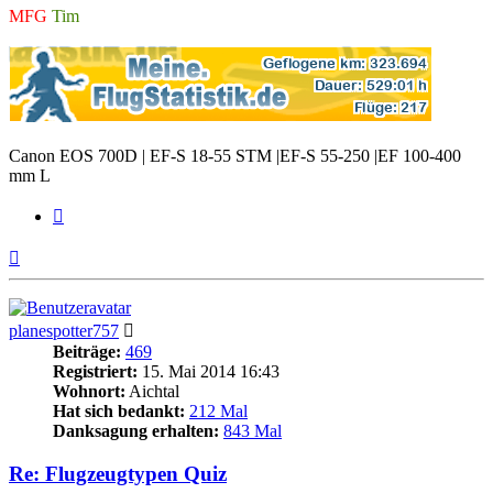
MFG
Tim
Canon EOS 700D | EF-S 18-55 STM |EF-S 55-250 |EF 100-400
mm L
Zitieren
Nach
oben
planespotter757
Beiträge:
469
Registriert:
15. Mai 2014 16:43
Wohnort:
Aichtal
Hat sich bedankt:
212 Mal
Danksagung erhalten:
843 Mal
Re: Flugzeugtypen Quiz