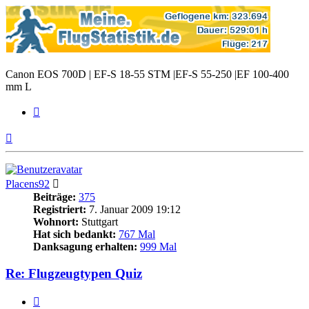
Canon EOS 700D | EF-S 18-55 STM |EF-S 55-250 |EF 100-400
mm L
Zitieren
Nach
oben
Placens92
Beiträge:
375
Registriert:
7. Januar 2009 19:12
Wohnort:
Stuttgart
Hat sich bedankt:
767 Mal
Danksagung erhalten:
999 Mal
Re: Flugzeugtypen Quiz
Zitieren