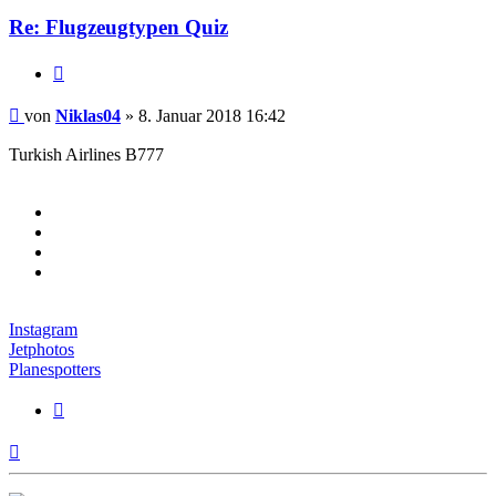
Re: Flugzeugtypen Quiz
Zitieren
Beitrag
von
Niklas04
»
8. Januar 2018 16:42
Turkish Airlines B777
Instagram
Jetphotos
Planespotters
Zitieren
Nach
oben