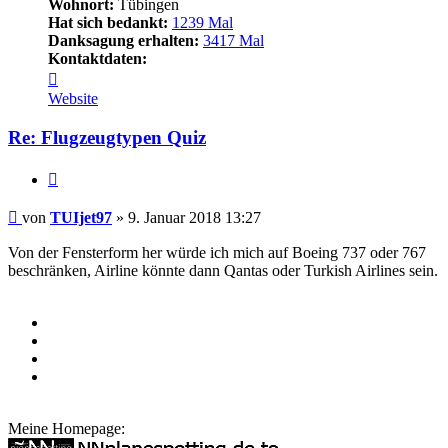
Wohnort:
Tübingen
Hat sich bedankt:
1239 Mal
Danksagung erhalten:
3417 Mal
Kontaktdaten:
Kontaktdaten
von
Website
TUIjet97
Re: Flugzeugtypen Quiz
Zitieren
Beitrag
von
TUIjet97
»
9. Januar 2018 13:27
Von der Fensterform her würde ich mich auf Boeing 737 oder 767
beschränken, Airline könnte dann Qantas oder Turkish Airlines sein.
Meine Homepage: