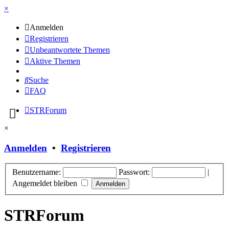
×
Anmelden
Registrieren
Unbeantwortete Themen
Aktive Themen
Suche
FAQ
STRForum
×
Anmelden
•
Registrieren
Benutzername:
Passwort:
|
Angemeldet bleiben
STRForum