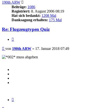
190th ARW
Beiträge:
1086
Registriert:
8. August 2006 08:19
Hat sich bedankt:
1208 Mal
Danksagung erhalten:
175 Mal
Re: Flugzeugtypen Quiz
Zitieren
Beitrag
von
190th ARW
»
17. Januar 2018 07:49
muss abgeben
Zitieren
Nach