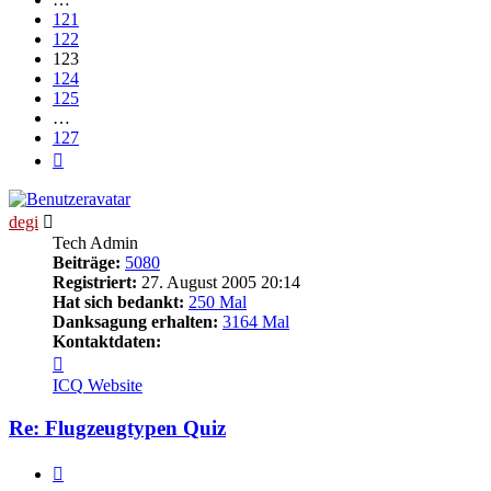
121
122
123
124
125
…
127
Nächste
degi
Tech Admin
Beiträge:
5080
Registriert:
27. August 2005 20:14
Hat sich bedankt:
250 Mal
Danksagung erhalten:
3164 Mal
Kontaktdaten:
Kontaktdaten
von
ICQ
Website
degi
Re: Flugzeugtypen Quiz
Zitieren