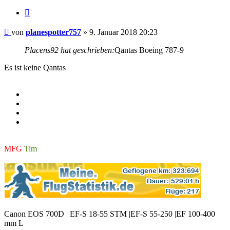
Zitieren
Beitrag
von
planespotter757
»
9. Januar 2018 20:23
Placens92 hat geschrieben:
Qantas Boeing 787-9
Es ist keine Qantas
MFG
Tim
Canon EOS 700D | EF-S 18-55 STM |EF-S 55-250 |EF 100-400
mm L