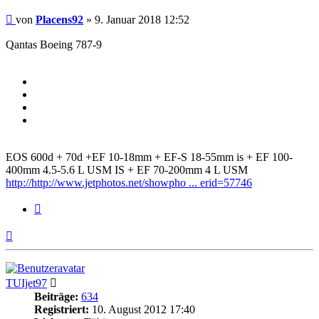
Beitrag
von
Placens92
»
9. Januar 2018 12:52
Qantas Boeing 787-9
EOS 600d + 70d +EF 10-18mm + EF-S 18-55mm is + EF 100-
400mm 4.5-5.6 L USM IS + EF 70-200mm 4 L USM
http://http://www.jetphotos.net/showpho ... erid=57746
Zitieren
Nach
oben
TUIjet97
Beiträge:
634
Registriert:
10. August 2012 17:40