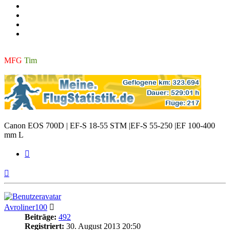
MFG
Tim
Canon EOS 700D | EF-S 18-55 STM |EF-S 55-250 |EF 100-400
mm L
Zitieren
Nach
oben
Avroliner100
Beiträge:
492
Registriert:
30. August 2013 20:50