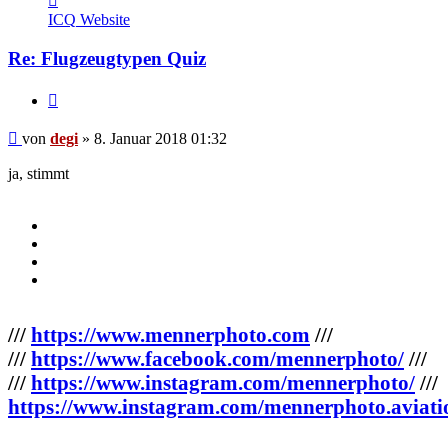
von
ICQ
Website
degi
Re: Flugzeugtypen Quiz
Zitieren
Beitrag
von
degi
»
8. Januar 2018 01:32
ja, stimmt
///
https://www.mennerphoto.com
///
///
https://www.facebook.com/mennerphoto/
///
///
https://www.instagram.com/mennerphoto/
///
https://www.instagram.com/mennerphoto.aviati