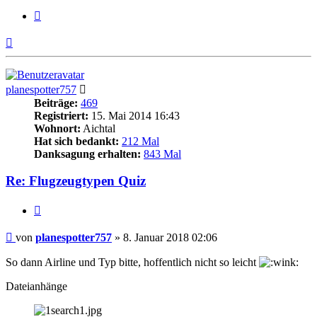
Zitieren
Nach
oben
planespotter757
Beiträge:
469
Registriert:
15. Mai 2014 16:43
Wohnort:
Aichtal
Hat sich bedankt:
212 Mal
Danksagung erhalten:
843 Mal
Re: Flugzeugtypen Quiz
Zitieren
Beitrag
von
planespotter757
»
8. Januar 2018 02:06
So dann Airline und Typ bitte, hoffentlich nicht so leicht
Dateianhänge