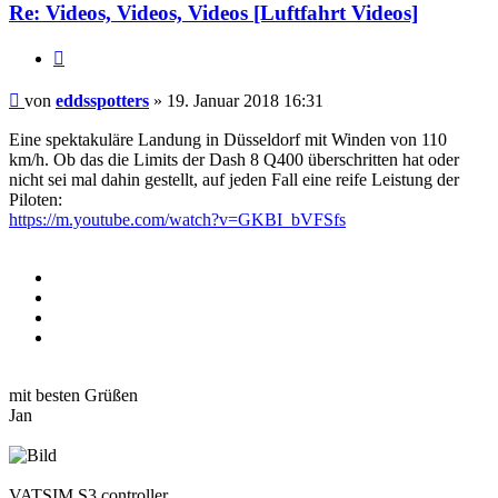
Re: Videos, Videos, Videos [Luftfahrt Videos]
Zitieren
Beitrag
von
eddsspotters
»
19. Januar 2018 16:31
Eine spektakuläre Landung in Düsseldorf mit Winden von 110
km/h. Ob das die Limits der Dash 8 Q400 überschritten hat oder
nicht sei mal dahin gestellt, auf jeden Fall eine reife Leistung der
Piloten:
https://m.youtube.com/watch?v=GKBI_bVFSfs
mit besten Grüßen
Jan
VATSIM S3 controller