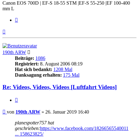
Canon EOS 700D | EF-S 18-55 STM |EF-S 55-250 |EF 100-400
mm L
Zitieren
Nach
oben
190th ARW
Beiträge:
1086
Registriert:
8. August 2006 08:19
Hat sich bedankt:
1208 Mal
Danksagung erhalten:
175 Mal
Re: Videos, Videos, Videos [Luftfahrt Videos]
Zitieren
Beitrag
von
190th ARW
»
26. Januar 2019 16:40
planespotter757 hat
geschrieben:
https://www.facebook.com/18266565540011
... 158623825/