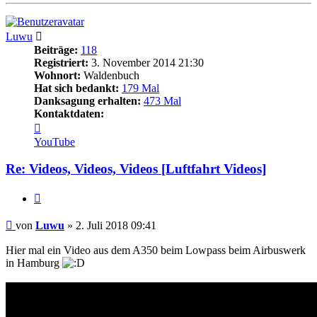
Luwu
Beiträge:
118
Registriert:
3. November 2014 21:30
Wohnort:
Waldenbuch
Hat sich bedankt:
179 Mal
Danksagung erhalten:
473 Mal
Kontaktdaten:
Kontaktdaten
von
YouTube
Luwu
Re: Videos, Videos, Videos [Luftfahrt Videos]
Zitieren
Beitrag
von
Luwu
»
2. Juli 2018 09:41
Hier mal ein Video aus dem A350 beim Lowpass beim Airbuswerk
in Hamburg