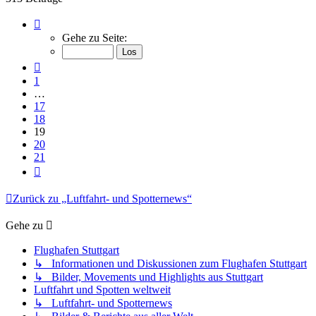
Seite
19
Gehe zu Seite:
von
21
Vorherige
1
…
17
18
19
20
21
Nächste
Zurück zu „Luftfahrt- und Spotternews“
Gehe zu
Flughafen Stuttgart
↳ Informationen und Diskussionen zum Flughafen Stuttgart
↳ Bilder, Movements und Highlights aus Stuttgart
Luftfahrt und Spotten weltweit
↳ Luftfahrt- und Spotternews