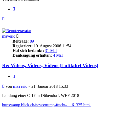
Zitieren
Nach
oben
maveric
Beiträge:
89
Registriert:
19. August 2006 11:54
Hat sich bedankt:
31 Mal
Danksagung erhalten:
4 Mal
Re: Videos, Videos, Videos [Luftfahrt Videos]
Zitieren
Beitrag
von
maveric
»
21. Januar 2018 15:33
Landung einer C-17 in Dübendorf. WEF 2018
https://amp.blick.ch/news/trump-fracht- ... 61325.html