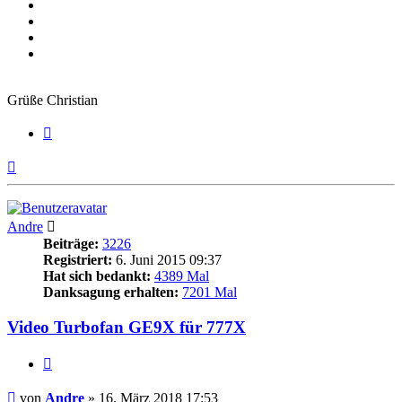
Grüße Christian
Zitieren
Nach
oben
Andre
Beiträge:
3226
Registriert:
6. Juni 2015 09:37
Hat sich bedankt:
4389 Mal
Danksagung erhalten:
7201 Mal
Video Turbofan GE9X für 777X
Zitieren
Beitrag
von
Andre
»
16. März 2018 17:53