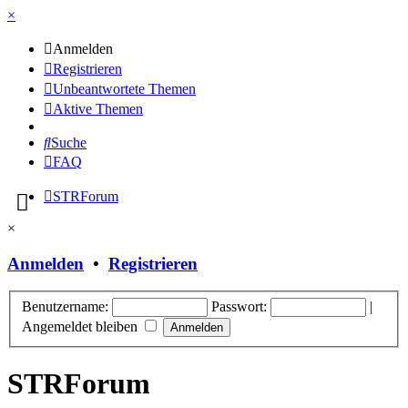
×
Anmelden
Registrieren
Unbeantwortete Themen
Aktive Themen
Suche
FAQ
STRForum
×
Anmelden
•
Registrieren
Benutzername:
Passwort:
|
Angemeldet bleiben
STRForum