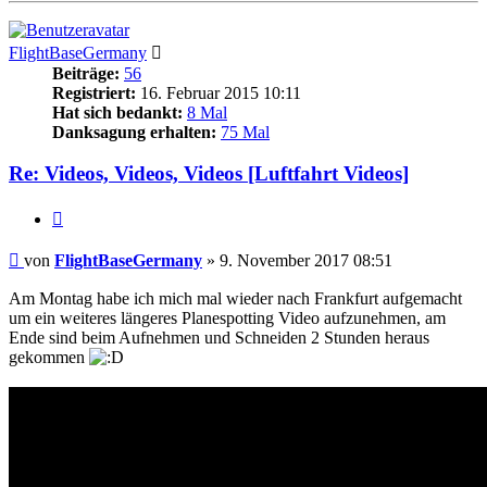
FlightBaseGermany
Beiträge:
56
Registriert:
16. Februar 2015 10:11
Hat sich bedankt:
8 Mal
Danksagung erhalten:
75 Mal
Re: Videos, Videos, Videos [Luftfahrt Videos]
Zitieren
Beitrag
von
FlightBaseGermany
»
9. November 2017 08:51
Am Montag habe ich mich mal wieder nach Frankfurt aufgemacht
um ein weiteres längeres Planespotting Video aufzunehmen, am
Ende sind beim Aufnehmen und Schneiden 2 Stunden heraus
gekommen