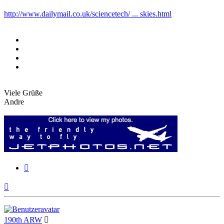
http://www.dailymail.co.uk/sciencetech/ ... skies.html
Viele Grüße
Andre
Zitieren
Nach
oben
190th ARW