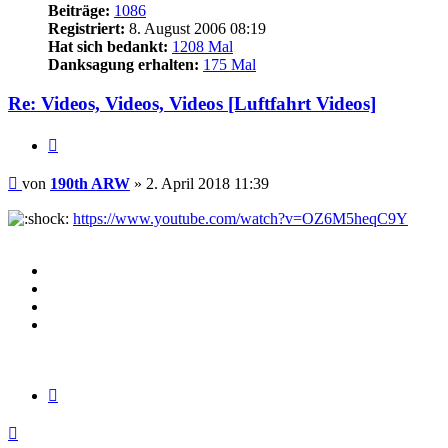
Beiträge:
1086
Registriert:
8. August 2006 08:19
Hat sich bedankt:
1208 Mal
Danksagung erhalten:
175 Mal
Re: Videos, Videos, Videos [Luftfahrt Videos]
Zitieren
Beitrag
von
190th ARW
»
2. April 2018 11:39
https://www.youtube.com/watch?v=OZ6M5heqC9Y
Zitieren
Nach
oben