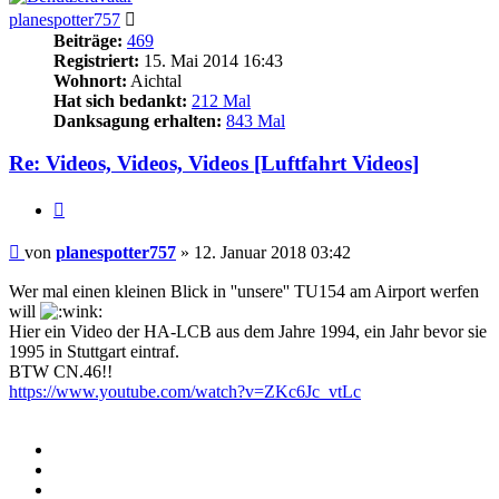
planespotter757
Beiträge:
469
Registriert:
15. Mai 2014 16:43
Wohnort:
Aichtal
Hat sich bedankt:
212 Mal
Danksagung erhalten:
843 Mal
Re: Videos, Videos, Videos [Luftfahrt Videos]
Zitieren
Beitrag
von
planespotter757
»
12. Januar 2018 03:42
Wer mal einen kleinen Blick in ''unsere'' TU154 am Airport werfen
will
Hier ein Video der HA-LCB aus dem Jahre 1994, ein Jahr bevor sie
1995 in Stuttgart eintraf.
BTW CN.46!!
https://www.youtube.com/watch?v=ZKc6Jc_vtLc