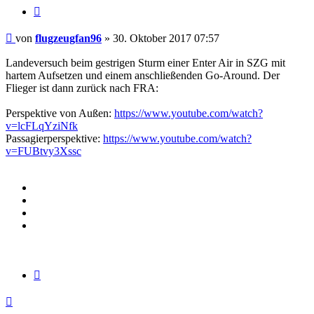
Zitieren
Beitrag
von
flugzeugfan96
»
30. Oktober 2017 07:57
Landeversuch beim gestrigen Sturm einer Enter Air in SZG mit
hartem Aufsetzen und einem anschließenden Go-Around. Der
Flieger ist dann zurück nach FRA:
Perspektive von Außen:
https://www.youtube.com/watch?
v=lcFLqYziNfk
Passagierperspektive:
https://www.youtube.com/watch?
v=FUBtvy3Xssc
Zitieren
Nach
oben