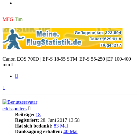
MFG
Tim
Canon EOS 700D | EF-S 18-55 STM |EF-S 55-250 |EF 100-400
mm L
Zitieren
Nach
oben
eddsspotters
Beiträge:
18
Registriert:
28. Juni 2017 13:58
Hat sich bedankt:
83 Mal
Danksagung erhalten:
40 Mal