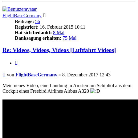
FlightBaseGermany
Beiträge:
56
Registriert:
16. Februar 2015 10:11
Hat sich bedankt:
8 Mal
Danksagung erhalten:
75 Mal
Re: Videos, Videos, Videos [Luftfahrt Videos]
Zitieren
Beitrag
von
FlightBaseGermany
»
8. Dezember 2017 12:43
Mein neues Video, eine Landung in Amsterdam Schiphol aus dem
Cockpit eines Freebird Airlines Airbus A320