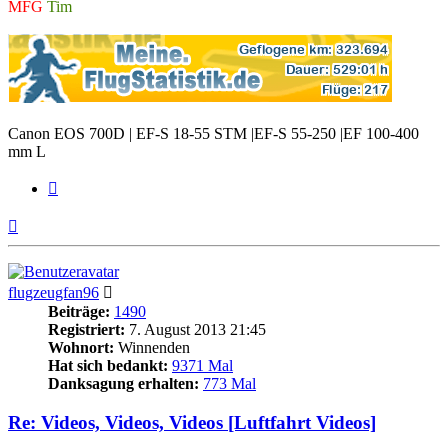
MFG
Tim
Canon EOS 700D | EF-S 18-55 STM |EF-S 55-250 |EF 100-400
mm L
Zitieren
Nach
oben
flugzeugfan96
Beiträge:
1490
Registriert:
7. August 2013 21:45
Wohnort:
Winnenden
Hat sich bedankt:
9371 Mal
Danksagung erhalten:
773 Mal
Re: Videos, Videos, Videos [Luftfahrt Videos]