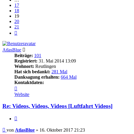
17
18
19
20
21
Nächste
AtlasBlue
Beiträge:
101
Registriert:
31. Mai 2014 13:09
Wohnort:
Reutlingen
Hat sich bedankt:
281 Mal
Danksagung erhalten:
664 Mal
Kontaktdaten:
Kontaktdaten
von
Website
AtlasBlue
Re: Videos, Videos, Videos [Luftfahrt Videos]
Zitieren
Beitrag
von
AtlasBlue
»
16. Oktober 2017 21:23