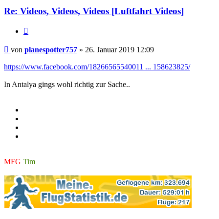
Re: Videos, Videos, Videos [Luftfahrt Videos]
Zitieren
Beitrag
von
planespotter757
»
26. Januar 2019 12:09
https://www.facebook.com/18266565540011 ... 158623825/
In Antalya gings wohl richtig zur Sache..
MFG
Tim