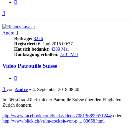
Zitieren
Nach
oben
Andre
Beiträge:
3226
Registriert:
6. Juni 2015 09:37
Hat sich bedankt:
4389 Mal
Danksagung erhalten:
7201 Mal
Video Patrouille Suisse
Zitieren
Beitrag
von
Andre
»
4. September 2018 08:40
Im 360-Grad-Blick mit der Patrouille Suisse über den Flughafen
Zürich donnern.
http://www.facebook.com/blick/videos/708136899551244/
oder
http://www.blick.ch/vr/im-cockpit-von-p ... 03658.html