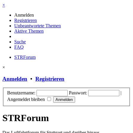
×
Anmelden
Registrieren
Unbeantwortete Themen
Aktive Themen
Suche
FAQ
STRForum
×
Anmelden
•
Registrieren
Benutzername:
Passwort:
|
Angemeldet bleiben
STRForum
Das Luftfahrtforum für Stuttgart und darüber hinaus.