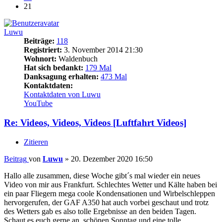
21
Luwu
Beiträge:
118
Registriert:
3. November 2014 21:30
Wohnort:
Waldenbuch
Hat sich bedankt:
179 Mal
Danksagung erhalten:
473 Mal
Kontaktdaten:
Kontaktdaten von Luwu
YouTube
Re: Videos, Videos, Videos [Luftfahrt Videos]
Zitieren
Beitrag
von
Luwu
»
20. Dezember 2020 16:50
Hallo alle zusammen, diese Woche gibt´s mal wieder ein neues
Video von mir aus Frankfurt. Schlechtes Wetter und Kälte haben bei
ein paar Fliegern mega coole Kondensationen und Wirbelschleppen
hervorgerufen, der GAF A350 hat auch vorbei geschaut und trotz
des Wetters gab es also tolle Ergebnisse an den beiden Tagen.
Schaut es euch gerne an, schönen Sonntag und eine tolle