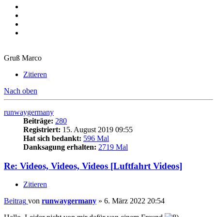
Gruß Marco
Zitieren
Nach oben
runwaygermany
Beiträge:
280
Registriert:
15. August 2019 09:55
Hat sich bedankt:
596 Mal
Danksagung erhalten:
2719 Mal
Re: Videos, Videos, Videos [Luftfahrt Videos]
Zitieren
Beitrag
von
runwaygermany
»
6. März 2022 20:54