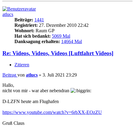
atlucs
Beiträge:
1441
Registriert:
27. Dezember 2010 22:42
Wohnort:
Raum GP
Hat sich bedankt:
5069 Mal
Danksagung erhalten:
14664 Mal
Re: Videos, Videos, Videos [Luftfahrt Videos]
Zitieren
Beitrag
von
atlucs
»
3. Juli 2021 23:29
Hallo,
nicht von mir - war aber nebendran
D-LZFN heute am Flughafen
https://www.youtube.com/watch?v=6rbXX-EOzZU
Gruß Claus