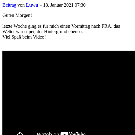
Beitrag
von
Luwu
»
18. Januar 2021 07:30
Guten Morgen!
letzte Woche ging es für mich einen Vormittag nach FRA, das
Wetter war super, der Hintergrund ebenso.
Viel Spaß beim Video!