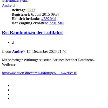
Andre
Beiträge:
3227
Registriert:
6. Juni 2015 09:37
Hat sich bedankt:
4389 Mal
Danksagung erhalten:
7201 Mal
Re: Randnotizen der Luftfahrt
Zitieren
Beitrag
von
Andre
»
15. Dezember 2025 21:46
Mit sofortiger Wirkung: Austrian Airlines beendet Braathens-
Wetlease.
https://aviation.direct/mit-sofortiger- ... s-wetlease