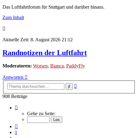
Das Luftfahrtforum für Stuttgart und darüber hinaus.
Zum Inhalt
Aktuelle Zeit: 8. August 2026 21:12
Randnotizen der Luftfahrt
Moderatoren:
Worsen
,
Bianca
,
PaddyFly
Antworten
Erweiterte
Suche
Suche
908 Beiträge
Seite
61
Gehe zu Seite:
von
61
Vorherige
1
…