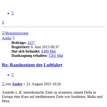
Zitieren
Nach
oben
Andre
Beiträge:
3227
Registriert:
6. Juni 2015 09:37
Hat sich bedankt:
4389 Mal
Danksagung erhalten:
7201 Mal
Re: Randnotizen der Luftfahrt
Zitieren
Beitrag
von
Andre
»
22. August 2025 10:26
Anstelle z. B. innerdeutsche Ziele zu avisieren, nimmt Delta in
Europa eher Kurs auf mediterranen Ziele wie Sardinien, Malta und
Ibiza.