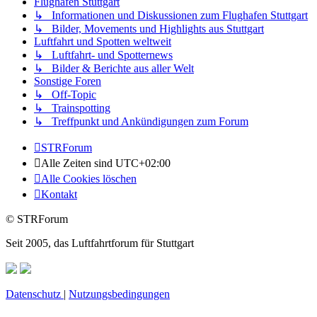
Flughafen Stuttgart
↳ Informationen und Diskussionen zum Flughafen Stuttgart
↳ Bilder, Movements und Highlights aus Stuttgart
Luftfahrt und Spotten weltweit
↳ Luftfahrt- und Spotternews
↳ Bilder & Berichte aus aller Welt
Sonstige Foren
↳ Off-Topic
↳ Trainspotting
↳ Treffpunkt und Ankündigungen zum Forum
STRForum
Alle Zeiten sind
UTC+02:00
Alle Cookies löschen
Kontakt
© STRForum
Seit 2005, das Luftfahrtforum für Stuttgart
Datenschutz
|
Nutzungsbedingungen