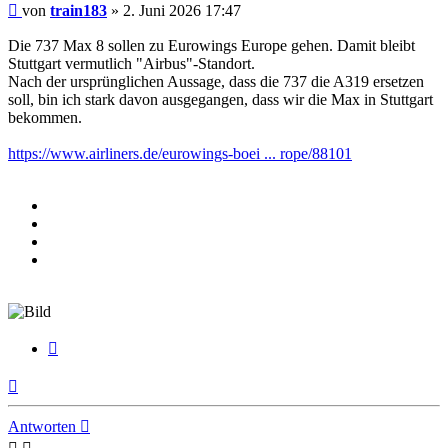
Beitrag
von
train183
»
2. Juni 2026 17:47
Die 737 Max 8 sollen zu Eurowings Europe gehen. Damit bleibt
Stuttgart vermutlich "Airbus"-Standort.
Nach der ursprünglichen Aussage, dass die 737 die A319 ersetzen
soll, bin ich stark davon ausgegangen, dass wir die Max in Stuttgart
bekommen.
https://www.airliners.de/eurowings-boei ... rope/88101
Zitieren
Nach
oben
Antworten