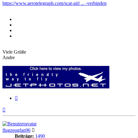
https://www.aerotelegraph.com/scat-airl ... -verbinden
Viele Grüße
Andre
Zitieren
Nach
oben
flugzeugfan96
Beiträge:
1490