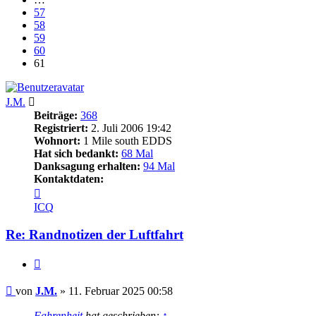
57
58
59
60
61
J.M.
Beiträge:
368
Registriert:
2. Juli 2006 19:42
Wohnort:
1 Mile south EDDS
Hat sich bedankt:
68 Mal
Danksagung erhalten:
94 Mal
Kontaktdaten:
Kontaktdaten
von
ICQ
J.M.
Re: Randnotizen der Luftfahrt
Zitieren
Beitrag
von
J.M.
»
11. Februar 2025 00:58
Fahrenheit
hat geschrieben:
↑