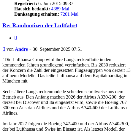
Registriert:
6. Juni 2015 09:37
Hat sich bedankt:
4389 Mal
Danksagung erhalten:
7201 Mal
Re: Randnotizen der Luftfahrt
Zitieren
Beitrag
von
Andre
»
30. September 2025 07:51
"Die Lufthansa Group wird ihre Langstreckenflotte in den
kommenden Jahren grundlegend vereinfachen. Bis 2030 reduziert
der Konzern die Zahl der eingesetzten Flugzeugtypen von derzeit 13
auf neun Modelle. Das teilte Lufthansa auf dem Kapitalmarkttag in
München mit.
Sechs ältere Langstreckenmodelle scheiden schrittweise aus dem
Betrieb aus. Den Anfang machen 2026 der Airbus A330-200, der
derzeit bei Discover und Ita eingesetzt wird, sowie die Boeing 767-
300 von Austrian Airlines und der Airbus A340-600 der Lufthansa
Airlines.
Im Jahr 2027 folgen die Boeing 747-400 und der Airbus A340-300,
der bei Lufthansa und Swiss im Einsatz ist. Als letztes Modell der