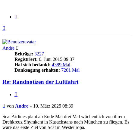
Zitieren
Nach
oben
Andre
Beiträge:
3227
Registriert:
6. Juni 2015 09:37
Hat sich bedankt:
4389 Mal
Danksagung erhalten:
7201 Mal
Re: Randnotizen der Luftfahrt
Zitieren
Beitrag
von
Andre
»
10. März 2025 08:39
Scat Airlines plant ab Ende Mai drei Mal wöchentlich von ihrem
Drehkreuz Shymkent in Kasachstans nach München zu fliegen. Es
wäre das erste Ziel von Scat in Westeuropa.