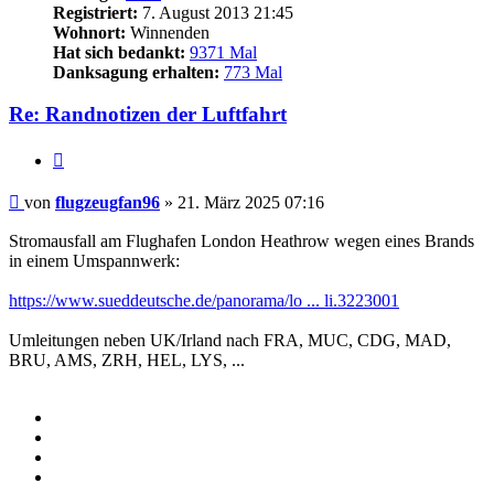
Registriert:
7. August 2013 21:45
Wohnort:
Winnenden
Hat sich bedankt:
9371 Mal
Danksagung erhalten:
773 Mal
Re: Randnotizen der Luftfahrt
Zitieren
Beitrag
von
flugzeugfan96
»
21. März 2025 07:16
Stromausfall am Flughafen London Heathrow wegen eines Brands
in einem Umspannwerk:
https://www.sueddeutsche.de/panorama/lo ... li.3223001
Umleitungen neben UK/Irland nach FRA, MUC, CDG, MAD,
BRU, AMS, ZRH, HEL, LYS, ...