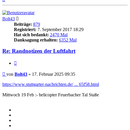
oben
Bolt43
Beiträge:
879
Registriert:
7. September 2017 18:29
Hat sich bedankt:
2470 Mal
Danksagung erhalten:
6352 Mal
Re: Randnotizen der Luftfahrt
Zitieren
Beitrag
von
Bolt43
»
17. Februar 2025 09:35
https://www.stuttgarter-nachrichten.de/ ... 65f58.html
Mittwoch 19 Feb :- helicopter Feuerbacher Tal Staße