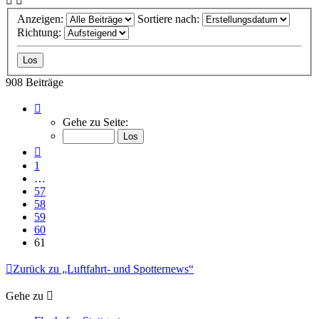
Anzeigen:
Sortiere nach:
Richtung:
908 Beiträge
Seite
61
Gehe zu Seite:
von
61
Vorherige
1
…
57
58
59
60
61
Zurück zu „Luftfahrt- und Spotternews“
Gehe zu