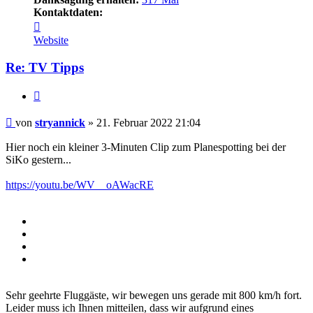
Kontaktdaten:
Kontaktdaten
von
Website
stryannick
Re: TV Tipps
Zitieren
Beitrag
von
stryannick
»
21. Februar 2022 21:04
Hier noch ein kleiner 3-Minuten Clip zum Planespotting bei der
SiKo gestern...
https://youtu.be/WV__oAWacRE
Sehr geehrte Fluggäste, wir bewegen uns gerade mit 800 km/h fort.
Leider muss ich Ihnen mitteilen, dass wir aufgrund eines