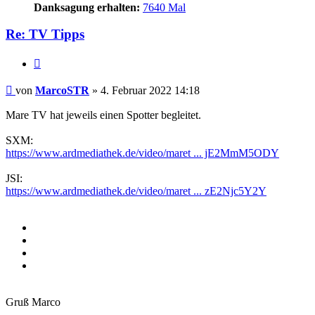
Danksagung erhalten:
7640 Mal
Re: TV Tipps
Zitieren
Beitrag
von
MarcoSTR
»
4. Februar 2022 14:18
Mare TV hat jeweils einen Spotter begleitet.
SXM:
https://www.ardmediathek.de/video/maret ... jE2MmM5ODY
JSI:
https://www.ardmediathek.de/video/maret ... zE2Njc5Y2Y
Gruß Marco