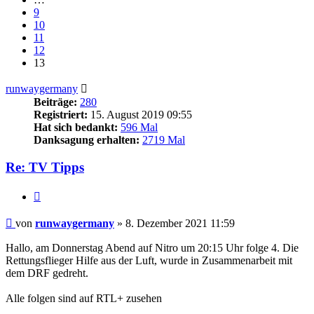
9
10
11
12
13
runwaygermany
Beiträge:
280
Registriert:
15. August 2019 09:55
Hat sich bedankt:
596 Mal
Danksagung erhalten:
2719 Mal
Re: TV Tipps
Zitieren
Beitrag
von
runwaygermany
»
8. Dezember 2021 11:59
Hallo, am Donnerstag Abend auf Nitro um 20:15 Uhr folge 4. Die
Rettungsflieger Hilfe aus der Luft, wurde in Zusammenarbeit mit
dem DRF gedreht.
Alle folgen sind auf RTL+ zusehen