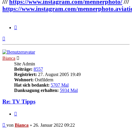
///
https://www.instagram.com/mennerphoto/
///
https://www.instagram.com/mennerphoto.aviati
Zitieren
Nach
oben
Bianca
Site Admin
Beiträge:
8557
Registriert:
27. August 2005 19:49
Wohnort:
Ostfildern
Hat sich bedankt:
5707 Mal
Danksagung erhalten:
5934 Mal
Re: TV Tipps
Zitieren
Beitrag
von
Bianca
»
26. Januar 2022 09:22