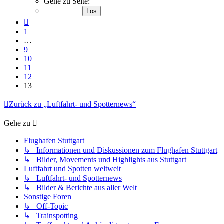
Gehe zu Seite:
von
13
Vorherige
1
…
9
10
11
12
13
Zurück zu „Luftfahrt- und Spotternews“
Gehe zu
Flughafen Stuttgart
↳ Informationen und Diskussionen zum Flughafen Stuttgart
↳ Bilder, Movements und Highlights aus Stuttgart
Luftfahrt und Spotten weltweit
↳ Luftfahrt- und Spotternews
↳ Bilder & Berichte aus aller Welt
Sonstige Foren
↳ Off-Topic
↳ Trainspotting