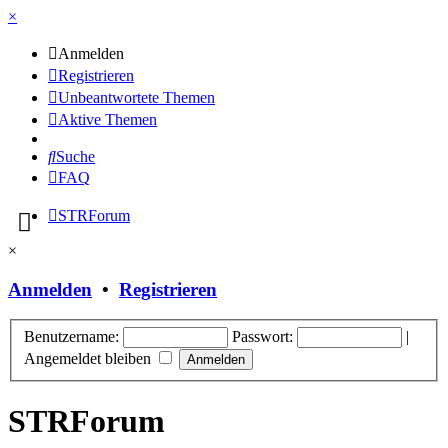
×
Anmelden
Registrieren
Unbeantwortete Themen
Aktive Themen
Suche
FAQ
STRForum
×
Anmelden
•
Registrieren
Benutzername:
Passwort:
|
Angemeldet bleiben
STRForum