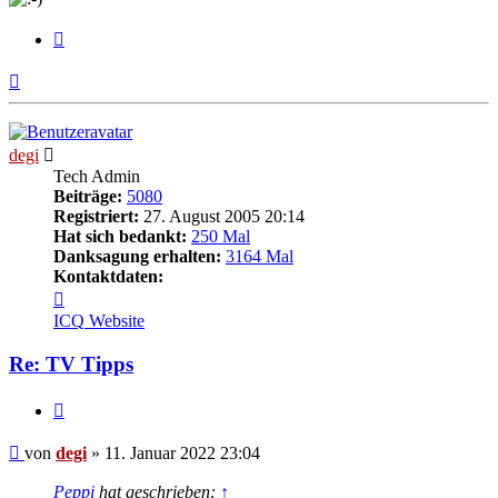
Zitieren
Nach
oben
degi
Tech Admin
Beiträge:
5080
Registriert:
27. August 2005 20:14
Hat sich bedankt:
250 Mal
Danksagung erhalten:
3164 Mal
Kontaktdaten:
Kontaktdaten
von
ICQ
Website
degi
Re: TV Tipps
Zitieren
Beitrag
von
degi
»
11. Januar 2022 23:04
Peppi
hat geschrieben:
↑