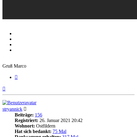
Gruß Marco
Zitieren
Nach
oben
stryannick
Beiträge:
156
Registriert:
26. Januar 2021 20:42
Wohnort:
Ostfildern
Hat sich bedankt:
75 Mal
Danksagung erhalten:
317 Mal