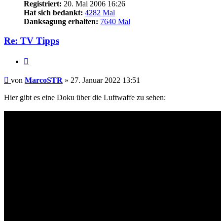
Registriert:
20. Mai 2006 16:26
Hat sich bedankt:
4282 Mal
Danksagung erhalten:
7640 Mal
Re: TV Tipps
Zitieren
Beitrag
von
MarcoSTR
»
27. Januar 2022 13:51
Hier gibt es eine Doku über die Luftwaffe zu sehen: