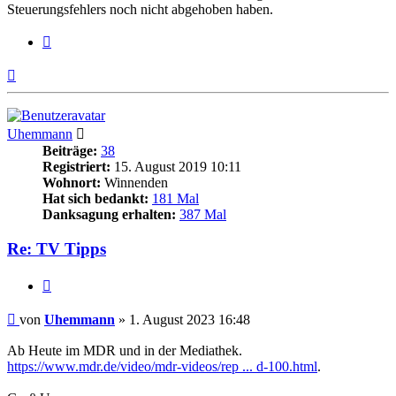
Steuerungsfehlers noch nicht abgehoben haben.
Zitieren
Nach
oben
Uhemmann
Beiträge:
38
Registriert:
15. August 2019 10:11
Wohnort:
Winnenden
Hat sich bedankt:
181 Mal
Danksagung erhalten:
387 Mal
Re: TV Tipps
Zitieren
Beitrag
von
Uhemmann
»
1. August 2023 16:48
Ab Heute im MDR und in der Mediathek.
https://www.mdr.de/video/mdr-videos/rep ... d-100.html
.