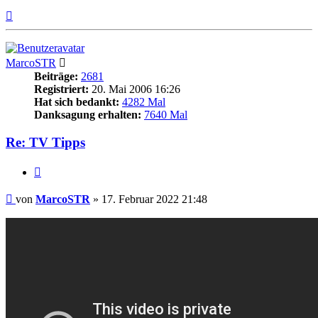
Nach
oben
MarcoSTR
Beiträge:
2681
Registriert:
20. Mai 2006 16:26
Hat sich bedankt:
4282 Mal
Danksagung erhalten:
7640 Mal
Re: TV Tipps
Zitieren
Beitrag
von
MarcoSTR
»
17. Februar 2022 21:48