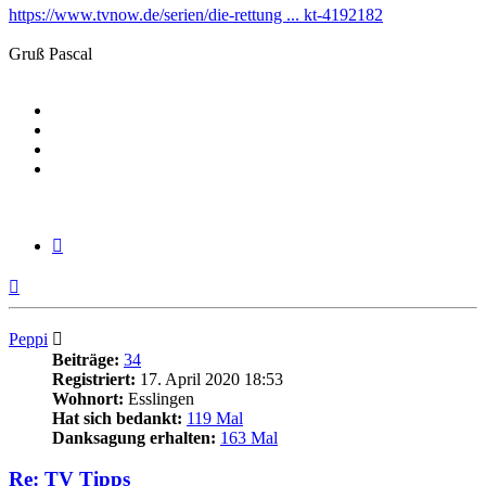
https://www.tvnow.de/serien/die-rettung ... kt-4192182
Gruß Pascal
Zitieren
Nach
oben
Peppi
Beiträge:
34
Registriert:
17. April 2020 18:53
Wohnort:
Esslingen
Hat sich bedankt:
119 Mal
Danksagung erhalten:
163 Mal
Re: TV Tipps