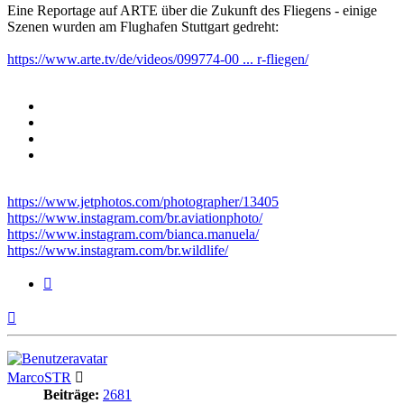
Eine Reportage auf ARTE über die Zukunft des Fliegens - einige
Szenen wurden am Flughafen Stuttgart gedreht:
https://www.arte.tv/de/videos/099774-00 ... r-fliegen/
https://www.jetphotos.com/photographer/13405
https://www.instagram.com/br.aviationphoto/
https://www.instagram.com/bianca.manuela/
https://www.instagram.com/br.wildlife/
Zitieren
Nach
oben
MarcoSTR
Beiträge:
2681