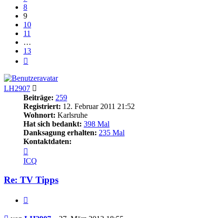
8
9
10
11
…
13
Nächste
LH2907
Beiträge:
259
Registriert:
12. Februar 2011 21:52
Wohnort:
Karlsruhe
Hat sich bedankt:
398 Mal
Danksagung erhalten:
235 Mal
Kontaktdaten:
Kontaktdaten
von
ICQ
LH2907
Re: TV Tipps
Zitieren
Beitrag