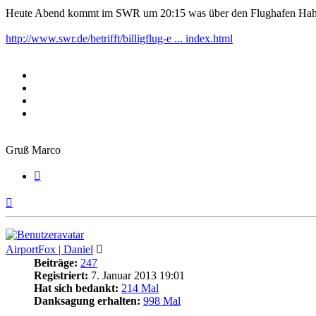
Heute Abend kommt im SWR um 20:15 was über den Flughafen Hah
http://www.swr.de/betrifft/billigflug-e ... index.html
Gruß Marco
Zitieren
Nach
oben
AirportFox | Daniel
Beiträge:
247
Registriert:
7. Januar 2013 19:01
Hat sich bedankt:
214 Mal
Danksagung erhalten:
998 Mal