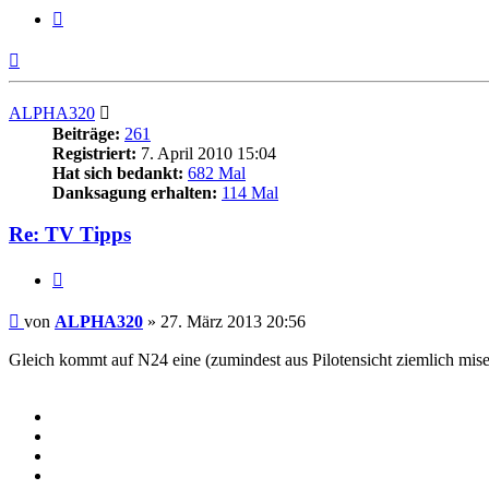
Zitieren
Nach
oben
ALPHA320
Beiträge:
261
Registriert:
7. April 2010 15:04
Hat sich bedankt:
682 Mal
Danksagung erhalten:
114 Mal
Re: TV Tipps
Zitieren
Beitrag
von
ALPHA320
»
27. März 2013 20:56
Gleich kommt auf N24 eine (zumindest aus Pilotensicht ziemlich miser