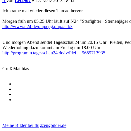
von
LH2907
»
27. März 2013 18:55
Ich krame mal wieder diesen Thread hervor..
Morgen früh um 05.25 Uhr läuft auf N24 "Starfighter - Sternenjäger o
http://www.n24.de/php/epg.php#a_b3
Und morgen Abend sendet Tagesschau24 um 20.15 Uhr "Pleiten, Pech 
Wiederholung dazu kommt am Freitag um 18.00 Uhr
http://programm.tagesschau24.de/tv/Plei ... 9659713935
Gruß Matthias
Meine Bilder bei flugzeugbilder.de