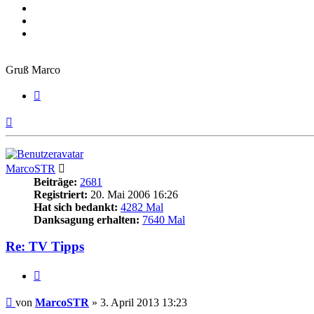
Gruß Marco
Zitieren
Nach
oben
MarcoSTR
Beiträge:
2681
Registriert:
20. Mai 2006 16:26
Hat sich bedankt:
4282 Mal
Danksagung erhalten:
7640 Mal
Re: TV Tipps
Zitieren
Beitrag
von
MarcoSTR
»
3. April 2013 13:23