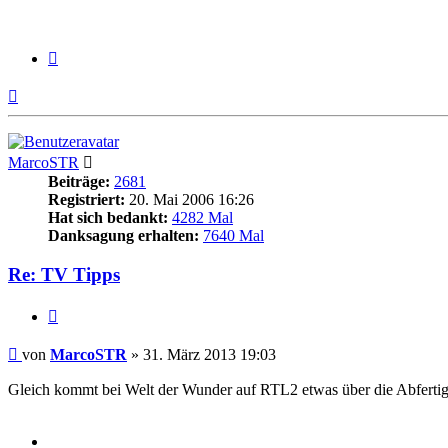
Zitieren
Nach
oben
MarcoSTR
Beiträge:
2681
Registriert:
20. Mai 2006 16:26
Hat sich bedankt:
4282 Mal
Danksagung erhalten:
7640 Mal
Re: TV Tipps
Zitieren
Beitrag
von
MarcoSTR
»
31. März 2013 19:03
Gleich kommt bei Welt der Wunder auf RTL2 etwas über die Abfert