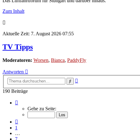
Das Luftfahrtforum für Stuttgart und darüber hinaus.
Zum Inhalt
Aktuelle Zeit: 7. August 2026 07:55
TV Tipps
Moderatoren:
Worsen
,
Bianca
,
PaddyFly
Antworten
Erweiterte
Suche
Suche
190 Beiträge
Seite
9
Gehe zu Seite:
von
13
Vorherige
1
…
7