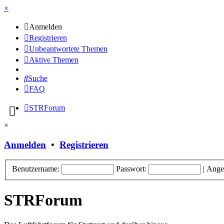
×
Anmelden
Registrieren
Unbeantwortete Themen
Aktive Themen
Suche
FAQ
STRForum
×
Anmelden
•
Registrieren
Benutzername:
Passwort:
|
Ange
STRForum