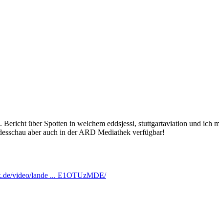
ericht über Spotten in welchem eddsjessi, stuttgartaviation und ich m
desschau aber auch in der ARD Mediathek verfügbar!
k.de/video/lande ... E1OTUzMDE/