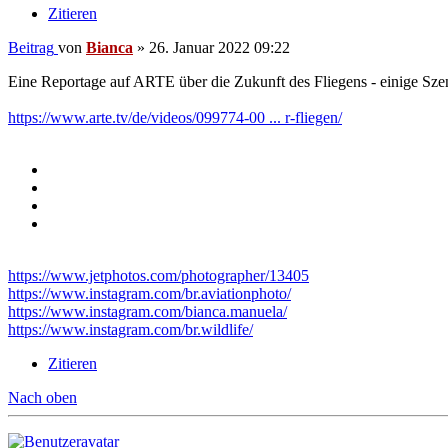
Zitieren
Beitrag
von
Bianca
»
26. Januar 2022 09:22
Eine Reportage auf ARTE über die Zukunft des Fliegens - einige Sze
https://www.arte.tv/de/videos/099774-00 ... r-fliegen/
https://www.jetphotos.com/photographer/13405
https://www.instagram.com/br.aviationphoto/
https://www.instagram.com/bianca.manuela/
https://www.instagram.com/br.wildlife/
Zitieren
Nach oben