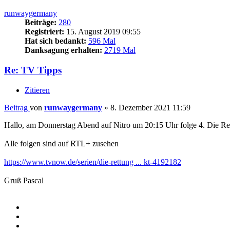
runwaygermany
Beiträge:
280
Registriert:
15. August 2019 09:55
Hat sich bedankt:
596 Mal
Danksagung erhalten:
2719 Mal
Re: TV Tipps
Zitieren
Beitrag
von
runwaygermany
»
8. Dezember 2021 11:59
Hallo, am Donnerstag Abend auf Nitro um 20:15 Uhr folge 4. Die Ret
Alle folgen sind auf RTL+ zusehen
https://www.tvnow.de/serien/die-rettung ... kt-4192182
Gruß Pascal