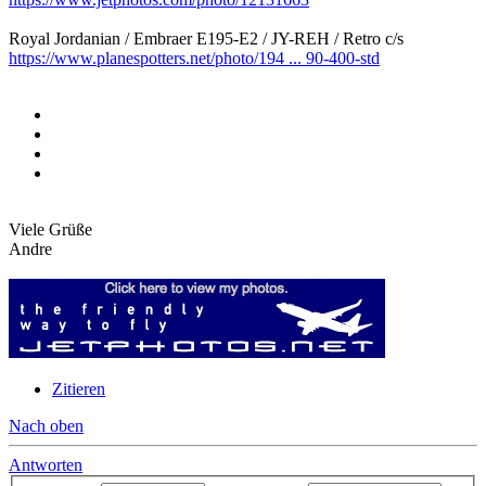
Royal Jordanian / Embraer E195-E2 / JY-REH / Retro c/s
https://www.planespotters.net/photo/194 ... 90-400-std
Viele Grüße
Andre
Zitieren
Nach oben
Antworten