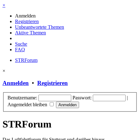
×
Anmelden
Registrieren
Unbeantwortete Themen
Aktive Themen
Suche
FAQ
STRForum
×
Anmelden
•
Registrieren
Benutzername:
Passwort:
|
Angemeldet bleiben
STRForum
Das Luftfahrtforum für Stuttgart und darüber hinaus.