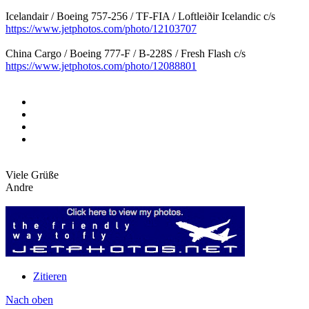
Icelandair / Boeing 757-256 / TF-FIA / Loftleiðir Icelandic c/s
https://www.jetphotos.com/photo/12103707
China Cargo / Boeing 777-F / B-228S / Fresh Flash c/s
https://www.jetphotos.com/photo/12088801
Viele Grüße
Andre
Zitieren
Nach oben