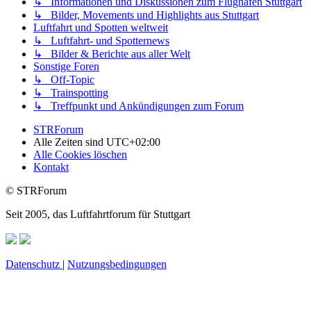
↳ Informationen und Diskussionen zum Flughafen Stuttgart
↳ Bilder, Movements und Highlights aus Stuttgart
Luftfahrt und Spotten weltweit
↳ Luftfahrt- und Spotternews
↳ Bilder & Berichte aus aller Welt
Sonstige Foren
↳ Off-Topic
↳ Trainspotting
↳ Treffpunkt und Ankündigungen zum Forum
STRForum
Alle Zeiten sind
UTC+02:00
Alle Cookies löschen
Kontakt
© STRForum
Seit 2005, das Luftfahrtforum für Stuttgart
Datenschutz
|
Nutzungsbedingungen