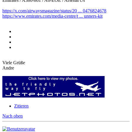
Emirates / A380-861 / A6-EOE / Arsenal c/s
https://x.com/airwaysmagazine/status/20 ... 0476824678
https://www.emirates.com/media-centre/t ... unners-kit
Viele Grüße
Andre
Zitieren
Nach oben