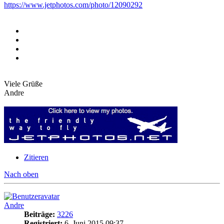
https://www.jetphotos.com/photo/12090292
Viele Grüße
Andre
Zitieren
Nach oben
Andre
Beiträge:
3226
Registriert:
6. Juni 2015 09:37