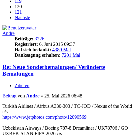
119
120
121
Nächste
Andre
Beiträge:
3226
Registriert:
6. Juni 2015 09:37
Hat sich bedankt:
4389 Mal
Danksagung erhalten:
7201 Mal
Re: Neue Sonderbemalungen/ Veränderte
Bemalungen
Zitieren
Beitrag
von
Andre
»
25. Mai 2026 06:48
Turkish Airlines / Airbus A330-303 / TC-JOD / Nexus of the World
c/s
https://www.jetphotos.com/photo/12090569
Uzbekistan Airways / Boeing 787-8 Dreamliner / UK78706 / GO
UZBEKISTAN FIFA 2026 c/s