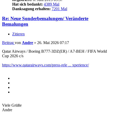
Hat sich bedankt:
4389 Mal
Danksagung erhalten:
7201 Mal
Re: Neue Sonderbemalungen/ Veränderte
Bemalungen
Zitieren
Beitrag
von
Andre
»
26. Mai 2026 07:17
Qatar Airways / Boeing B777-3DZ(ER) / A7-BEH / FIFA World
Cup 2026 c/s
https://www.qatarairways.com/press-rele ... xperience/
Viele Grüße
Andre