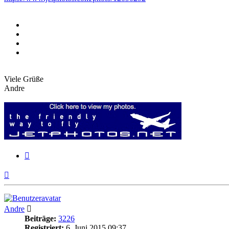
Viele Grüße
Andre
Zitieren
Nach
oben
Andre
Beiträge:
3226
Registriert:
6. Juni 2015 09:37