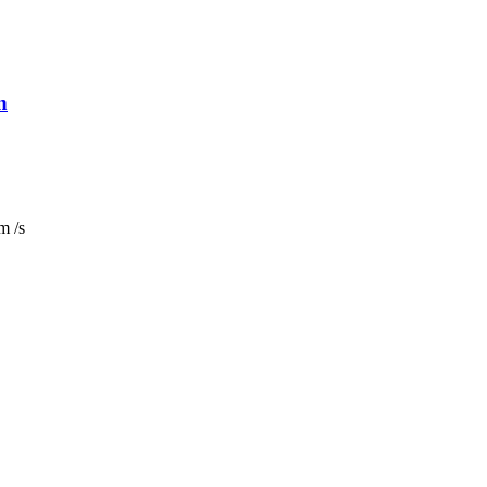
n
m /s