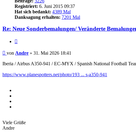
Beiträge:
3226
Registriert:
6. Juni 2015 09:37
Hat sich bedankt:
4389 Mal
Danksagung erhalten:
7201 Mal
Re: Neue Sonderbemalungen/ Veränderte Bemalunge
Zitieren
Beitrag
von
Andre
»
31. Mai 2026 18:41
Iberia / Airbus A350-941 / EC-MYX / Spanish National Football Tea
https://www.planespotters.net/photo/193 ... s-a350-941
Viele Grüße
Andre