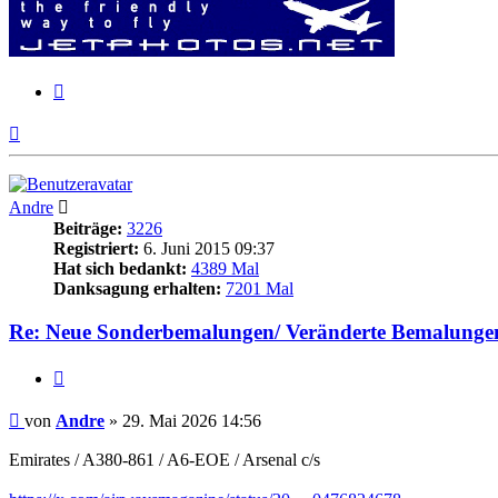
Zitieren
Nach
oben
Andre
Beiträge:
3226
Registriert:
6. Juni 2015 09:37
Hat sich bedankt:
4389 Mal
Danksagung erhalten:
7201 Mal
Re: Neue Sonderbemalungen/ Veränderte Bemalunge
Zitieren
Beitrag
von
Andre
»
29. Mai 2026 14:56
Emirates / A380-861 / A6-EOE / Arsenal c/s