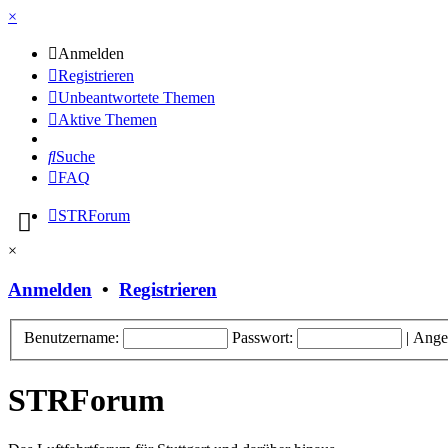
×
Anmelden
Registrieren
Unbeantwortete Themen
Aktive Themen
Suche
FAQ
STRForum
×
Anmelden
•
Registrieren
Benutzername:
Passwort:
|
Ange
STRForum