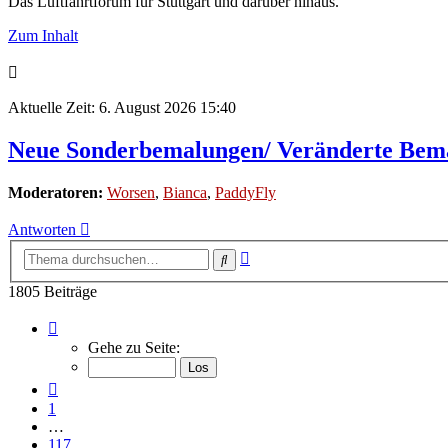
Das Luftfahrtforum für Stuttgart und darüber hinaus.
Zum Inhalt
Aktuelle Zeit: 6. August 2026 15:40
Neue Sonderbemalungen/ Veränderte Bem
Moderatoren:
Worsen
,
Bianca
,
PaddyFly
Antworten
Erweiterte
Suche
Suche
1805 Beiträge
Seite
120
Gehe zu Seite:
von
121
Vorherige
1
…
117