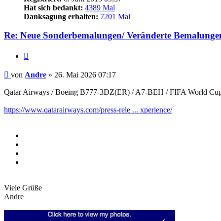
Hat sich bedankt:
4389 Mal
Danksagung erhalten:
7201 Mal
Re: Neue Sonderbemalungen/ Veränderte Bemalunge
Zitieren
Beitrag
von
Andre
»
26. Mai 2026 07:17
Qatar Airways / Boeing B777-3DZ(ER) / A7-BEH / FIFA World Cup
https://www.qatarairways.com/press-rele ... xperience/
Viele Grüße
Andre