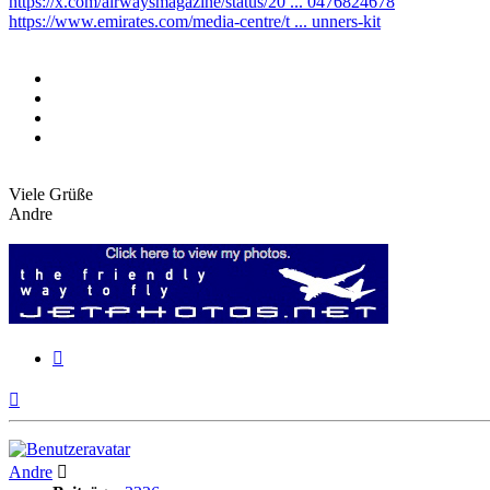
https://x.com/airwaysmagazine/status/20 ... 0476824678
https://www.emirates.com/media-centre/t ... unners-kit
Viele Grüße
Andre
Zitieren
Nach
oben
Andre