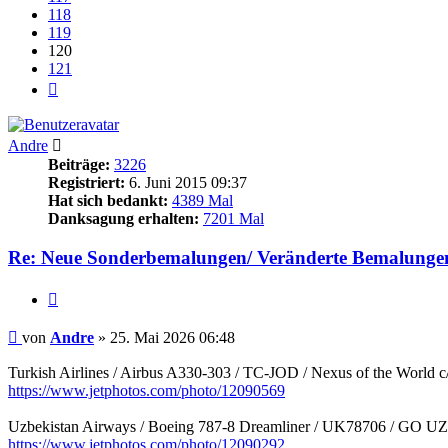
118
119
120
121
Nächste
Andre
Beiträge:
3226
Registriert:
6. Juni 2015 09:37
Hat sich bedankt:
4389 Mal
Danksagung erhalten:
7201 Mal
Re: Neue Sonderbemalungen/ Veränderte Bemalunge
Zitieren
Beitrag
von
Andre
»
25. Mai 2026 06:48
Turkish Airlines / Airbus A330-303 / TC-JOD / Nexus of the World c
https://www.jetphotos.com/photo/12090569
Uzbekistan Airways / Boeing 787-8 Dreamliner / UK78706 / GO 
https://www.jetphotos.com/photo/12090292