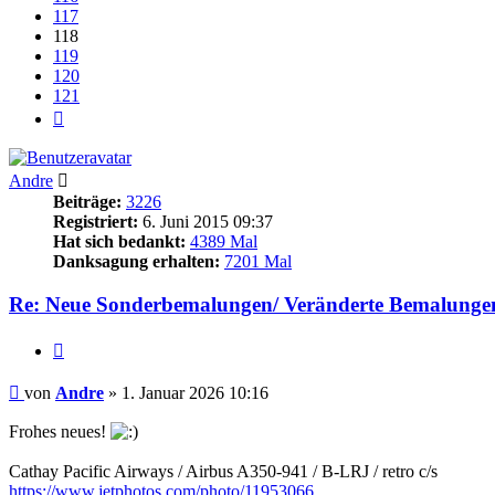
117
118
119
120
121
Nächste
Andre
Beiträge:
3226
Registriert:
6. Juni 2015 09:37
Hat sich bedankt:
4389 Mal
Danksagung erhalten:
7201 Mal
Re: Neue Sonderbemalungen/ Veränderte Bemalunge
Zitieren
Beitrag
von
Andre
»
1. Januar 2026 10:16
Frohes neues!
Cathay Pacific Airways / Airbus A350-941 / B-LRJ / retro c/s
https://www.jetphotos.com/photo/11953066