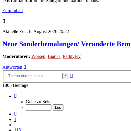
Das Luftfahrtforum für Stuttgart und darüber hinaus.
Zum Inhalt
Aktuelle Zeit: 6. August 2026 20:22
Neue Sonderbemalungen/ Veränderte Bem
Moderatoren:
Worsen
,
Bianca
,
PaddyFly
Antworten
Erweiterte
Suche
Suche
1805 Beiträge
Seite
118
Gehe zu Seite:
von
121
Vorherige
1
…
116