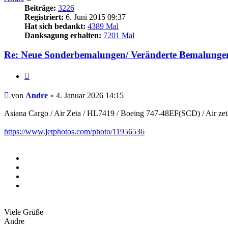
Beiträge:
3226
Registriert:
6. Juni 2015 09:37
Hat sich bedankt:
4389 Mal
Danksagung erhalten:
7201 Mal
Re: Neue Sonderbemalungen/ Veränderte Bemalunge
Zitieren
Beitrag
von
Andre
»
4. Januar 2026 14:15
Asiana Cargo / Air Zeta / HL7419 / Boeing 747-48EF(SCD) / Air zet
https://www.jetphotos.com/photo/11956536
Viele Grüße
Andre