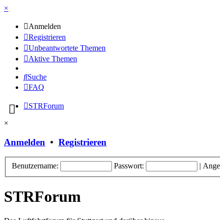
×
Anmelden
Registrieren
Unbeantwortete Themen
Aktive Themen
Suche
FAQ
STRForum
×
Anmelden
•
Registrieren
Benutzername:
Passwort:
|
Ange
STRForum