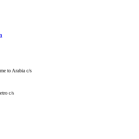
n
me to Arabia c/s
tro c/s