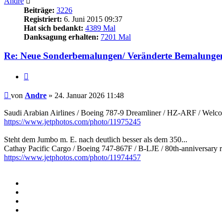
Andre
Beiträge:
3226
Registriert:
6. Juni 2015 09:37
Hat sich bedankt:
4389 Mal
Danksagung erhalten:
7201 Mal
Re: Neue Sonderbemalungen/ Veränderte Bemalunge
Zitieren
Beitrag
von
Andre
»
24. Januar 2026 11:48
Saudi Arabian Airlines / Boeing 787-9 Dreamliner / HZ-ARF / Welco
https://www.jetphotos.com/photo/11975245
Steht dem Jumbo m. E. nach deutlich besser als dem 350...
Cathay Pacific Cargo / Boeing 747-867F / B-LJE / 80th-anniversary re
https://www.jetphotos.com/photo/11974457