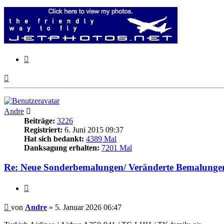
Zitieren
Nach
oben
Andre
Beiträge:
3226
Registriert:
6. Juni 2015 09:37
Hat sich bedankt:
4389 Mal
Danksagung erhalten:
7201 Mal
Re: Neue Sonderbemalungen/ Veränderte Bemalunge
Zitieren
Beitrag
von
Andre
»
5. Januar 2026 06:47