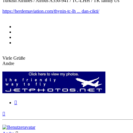
Turkish Airlines / Airbus A350-941 / TC-LHH / TK family c/s
https://herdemaviation.com/thynin-tc-lh ... dan-cikti/
Viele Grüße
Andre
Zitieren
Nach
oben