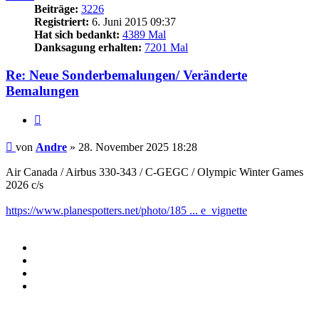
Beiträge:
3226
Registriert:
6. Juni 2015 09:37
Hat sich bedankt:
4389 Mal
Danksagung erhalten:
7201 Mal
Re: Neue Sonderbemalungen/ Veränderte
Bemalungen
Zitieren
Beitrag
von
Andre
»
28. November 2025 18:28
Air Canada / Airbus 330-343 / C-GEGC / Olympic Winter Games
2026 c/s
https://www.planespotters.net/photo/185 ... e_vignette