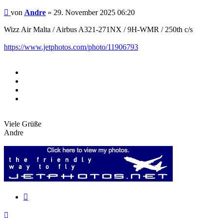
Beitrag
von
Andre
»
29. November 2025 06:20
Wizz Air Malta / Airbus A321-271NX / 9H-WMR / 250th c/s
https://www.jetphotos.com/photo/11906793
Viele Grüße
Andre
Zitieren
Nach