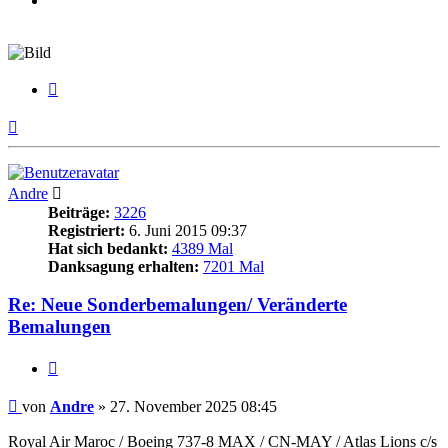
Zitieren
Nach
oben
Andre
Beiträge:
3226
Registriert:
6. Juni 2015 09:37
Hat sich bedankt:
4389 Mal
Danksagung erhalten:
7201 Mal
Re: Neue Sonderbemalungen/ Veränderte
Bemalungen
Zitieren
Beitrag
von
Andre
»
27. November 2025 08:45
Royal Air Maroc / Boeing 737-8 MAX / CN-MAY / Atlas Lions c/s