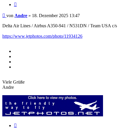
Zitieren
Beitrag
von
Andre
»
18. Dezember 2025 13:47
Delta Air Lines / Airbus A350-941 / N531DN / Team USA c/s
https://www.jetphotos.com/photo/11934126
Viele Grüße
Andre
Zitieren