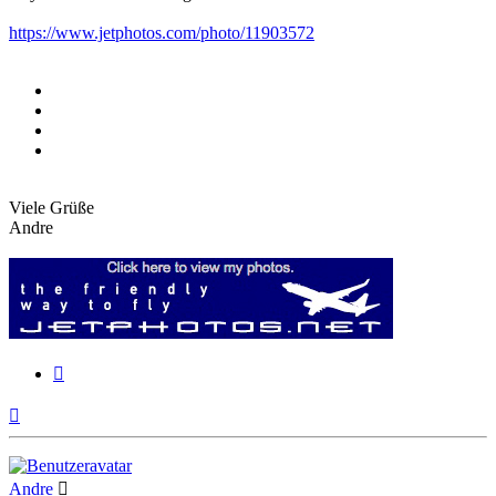
https://www.jetphotos.com/photo/11903572
Viele Grüße
Andre
Zitieren
Nach
oben
Andre