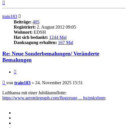
Nach
oben
train183
Beiträge:
405
Registriert:
2. August 2012 09:05
Wohnort:
EDSH
Hat sich bedankt:
1244 Mal
Danksagung erhalten:
167 Mal
Re: Neue Sonderbemalungen/ Veränderte
Bemalungen
Zitieren
Beitrag
von
train183
»
24. November 2025 15:51
Lufthansa mit einer Jubiläumsflotte:
https://www.aerotelegraph.com/flugzeuge ... hs/pnkxbnm