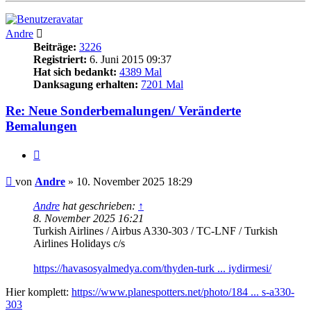
Andre
Beiträge:
3226
Registriert:
6. Juni 2015 09:37
Hat sich bedankt:
4389 Mal
Danksagung erhalten:
7201 Mal
Re: Neue Sonderbemalungen/ Veränderte
Bemalungen
Zitieren
Beitrag
von
Andre
»
10. November 2025 18:29
Andre
hat geschrieben:
↑
8. November 2025 16:21
Turkish Airlines / Airbus A330-303 / TC-LNF / Turkish
Airlines Holidays c/s
https://havasosyalmedya.com/thyden-turk ... iydirmesi/
Hier komplett:
https://www.planespotters.net/photo/184 ... s-a330-
303