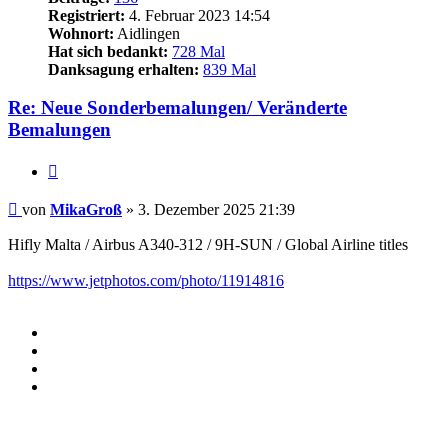
Registriert:
4. Februar 2023 14:54
Wohnort:
Aidlingen
Hat sich bedankt:
728 Mal
Danksagung erhalten:
839 Mal
Re: Neue Sonderbemalungen/ Veränderte
Bemalungen
Zitieren
Beitrag
von
MikaGroß
»
3. Dezember 2025 21:39
Hifly Malta / Airbus A340-312 / 9H-SUN / Global Airline titles
https://www.jetphotos.com/photo/11914816