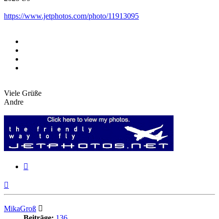
https://www.jetphotos.com/photo/11913095
Viele Grüße
Andre
Zitieren
Nach
oben
MikaGroß
Beiträge:
136