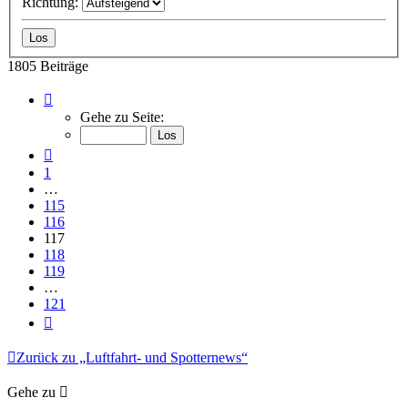
Richtung:
1805 Beiträge
Seite
117
Gehe zu Seite:
von
121
Vorherige
1
…
115
116
117
118
119
…
121
Nächste
Zurück zu „Luftfahrt- und Spotternews“
Gehe zu