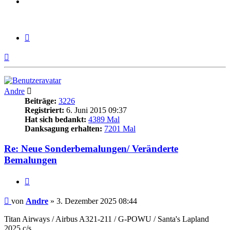
Zitieren
Nach
oben
Andre
Beiträge:
3226
Registriert:
6. Juni 2015 09:37
Hat sich bedankt:
4389 Mal
Danksagung erhalten:
7201 Mal
Re: Neue Sonderbemalungen/ Veränderte
Bemalungen
Zitieren
Beitrag
von
Andre
»
3. Dezember 2025 08:44
Titan Airways / Airbus A321-211 / G-POWU / Santa's Lapland
2025 c/s