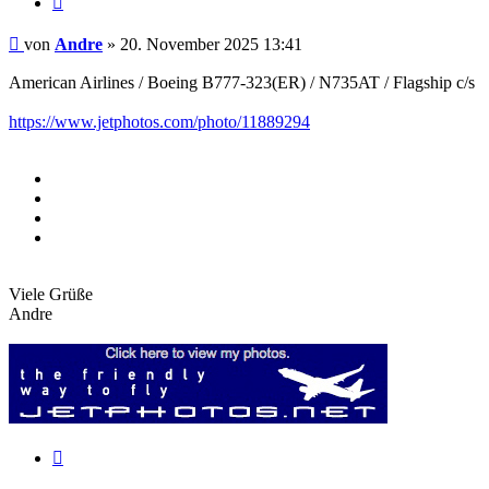
Beitrag
von
Andre
»
20. November 2025 13:41
American Airlines / Boeing B777-323(ER) / N735AT / Flagship c/s
https://www.jetphotos.com/photo/11889294
Viele Grüße
Andre
Zitieren