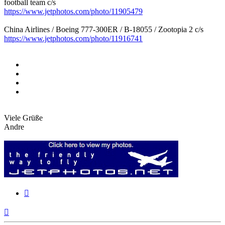
football team c/s
https://www.jetphotos.com/photo/11905479
China Airlines / Boeing 777-300ER / B-18055 / Zootopia 2 c/s
https://www.jetphotos.com/photo/11916741
Viele Grüße
Andre
Zitieren
Nach
oben