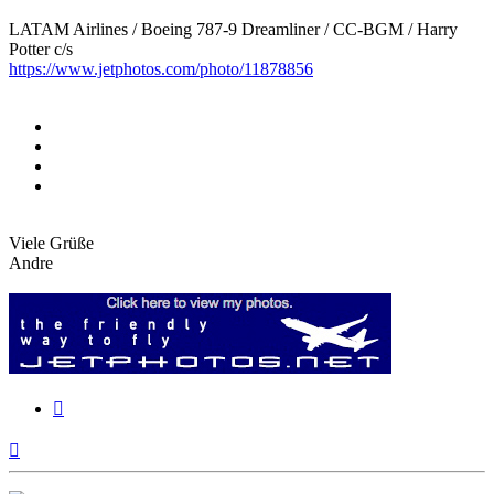
LATAM Airlines / Boeing 787-9 Dreamliner / CC-BGM / Harry
Potter c/s
https://www.jetphotos.com/photo/11878856
Viele Grüße
Andre
Zitieren
Nach
oben