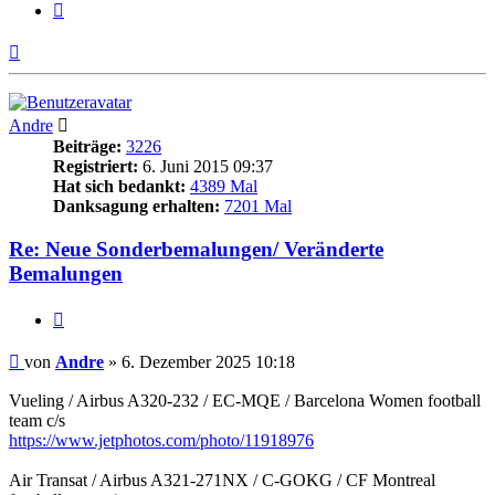
Zitieren
Nach
oben
Andre
Beiträge:
3226
Registriert:
6. Juni 2015 09:37
Hat sich bedankt:
4389 Mal
Danksagung erhalten:
7201 Mal
Re: Neue Sonderbemalungen/ Veränderte
Bemalungen
Zitieren
Beitrag
von
Andre
»
6. Dezember 2025 10:18
Vueling / Airbus A320-232 / EC-MQE / Barcelona Women football
team c/s
https://www.jetphotos.com/photo/11918976
Air Transat / Airbus A321-271NX / C-GOKG / CF Montreal