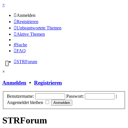
×
Anmelden
Registrieren
Unbeantwortete Themen
Aktive Themen
Suche
FAQ
STRForum
×
Anmelden
•
Registrieren
Benutzername:
Passwort:
|
Angemeldet bleiben
STRForum