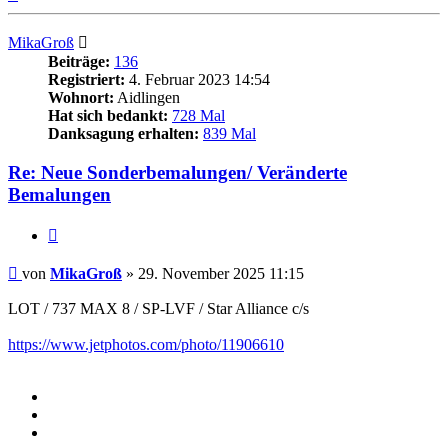
oben
MikaGroß
Beiträge:
136
Registriert:
4. Februar 2023 14:54
Wohnort:
Aidlingen
Hat sich bedankt:
728 Mal
Danksagung erhalten:
839 Mal
Re: Neue Sonderbemalungen/ Veränderte
Bemalungen
Zitieren
Beitrag
von
MikaGroß
»
29. November 2025 11:15
LOT / 737 MAX 8 / SP-LVF / Star Alliance c/s
https://www.jetphotos.com/photo/11906610