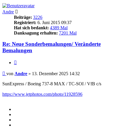
Andre
Beiträge:
3226
Registriert:
6. Juni 2015 09:37
Hat sich bedankt:
4389 Mal
Danksagung erhalten:
7201 Mal
Re: Neue Sonderbemalungen/ Veränderte
Bemalungen
Zitieren
Beitrag
von
Andre
»
13. Dezember 2025 14:32
SunExpress / Boeing 737-8 MAX / TC-SOI / VfB c/s
https://www.jetphotos.com/photo/11928596