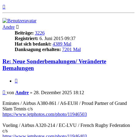
Nach
oben
Andre
Beiträge:
3226
Registriert:
6. Juni 2015 09:37
Hat sich bedankt:
4389 Mal
Danksagung erhalten:
7201 Mal
Re: Neue Sonderbemalungen/ Veränderte
Bemalungen
Zitieren
Beitrag
von
Andre
»
28. Dezember 2025 18:12
Emirates / Airbus A380-861 / A6-EUH / Proud Partner of Grand
Slam Tennis c/s
https://www.jetphotos.com/photo/11946503
Vueling / Airbus A320-214 / EC-LVU / French Rugby Federation
c/s
https://www.jetphotos.com/photo/11946403