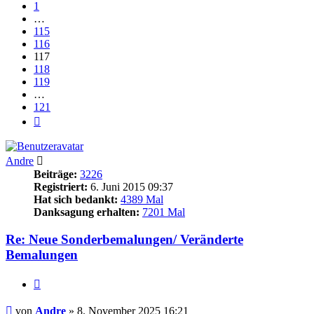
1
…
115
116
117
118
119
…
121
Nächste
Andre
Beiträge:
3226
Registriert:
6. Juni 2015 09:37
Hat sich bedankt:
4389 Mal
Danksagung erhalten:
7201 Mal
Re: Neue Sonderbemalungen/ Veränderte
Bemalungen
Zitieren
Beitrag
von
Andre
»
8. November 2025 16:21