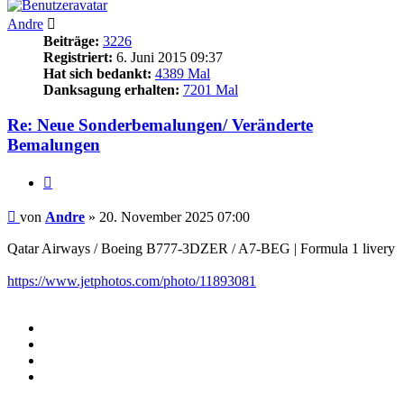
Andre
Beiträge:
3226
Registriert:
6. Juni 2015 09:37
Hat sich bedankt:
4389 Mal
Danksagung erhalten:
7201 Mal
Re: Neue Sonderbemalungen/ Veränderte
Bemalungen
Zitieren
Beitrag
von
Andre
»
20. November 2025 07:00
Qatar Airways / Boeing B777-3DZER / A7-BEG | Formula 1 livery
https://www.jetphotos.com/photo/11893081