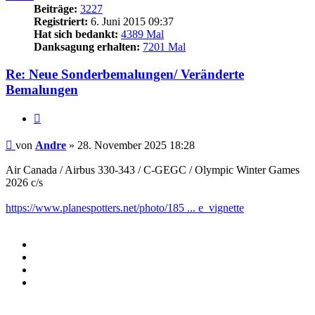
Beiträge:
3227
Registriert:
6. Juni 2015 09:37
Hat sich bedankt:
4389 Mal
Danksagung erhalten:
7201 Mal
Re: Neue Sonderbemalungen/ Veränderte
Bemalungen
Zitieren
Beitrag
von
Andre
»
28. November 2025 18:28
Air Canada / Airbus 330-343 / C-GEGC / Olympic Winter Games
2026 c/s
https://www.planespotters.net/photo/185 ... e_vignette