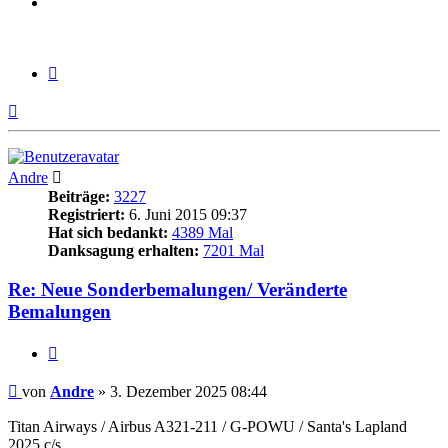
Zitieren
Nach
oben
Andre
Beiträge:
3227
Registriert:
6. Juni 2015 09:37
Hat sich bedankt:
4389 Mal
Danksagung erhalten:
7201 Mal
Re: Neue Sonderbemalungen/ Veränderte
Bemalungen
Zitieren
Beitrag
von
Andre
»
3. Dezember 2025 08:44
Titan Airways / Airbus A321-211 / G-POWU / Santa's Lapland
2025 c/s