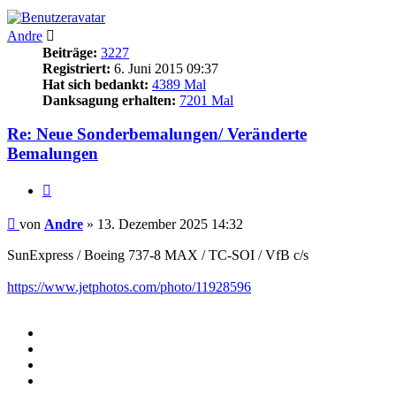
Andre
Beiträge:
3227
Registriert:
6. Juni 2015 09:37
Hat sich bedankt:
4389 Mal
Danksagung erhalten:
7201 Mal
Re: Neue Sonderbemalungen/ Veränderte
Bemalungen
Zitieren
Beitrag
von
Andre
»
13. Dezember 2025 14:32
SunExpress / Boeing 737-8 MAX / TC-SOI / VfB c/s
https://www.jetphotos.com/photo/11928596