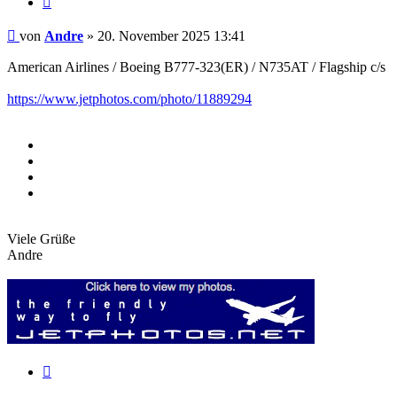
Beitrag
von
Andre
»
20. November 2025 13:41
American Airlines / Boeing B777-323(ER) / N735AT / Flagship c/s
https://www.jetphotos.com/photo/11889294
Viele Grüße
Andre
Zitieren