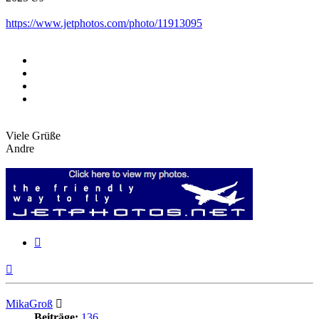
https://www.jetphotos.com/photo/11913095
Viele Grüße
Andre
Zitieren
Nach
oben
MikaGroß
Beiträge:
136