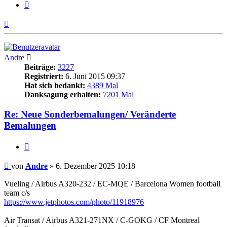
Zitieren
Nach
oben
Andre
Beiträge:
3227
Registriert:
6. Juni 2015 09:37
Hat sich bedankt:
4389 Mal
Danksagung erhalten:
7201 Mal
Re: Neue Sonderbemalungen/ Veränderte
Bemalungen
Zitieren
Beitrag
von
Andre
»
6. Dezember 2025 10:18
Vueling / Airbus A320-232 / EC-MQE / Barcelona Women football
team c/s
https://www.jetphotos.com/photo/11918976
Air Transat / Airbus A321-271NX / C-GOKG / CF Montreal