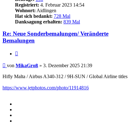
Registriert:
4. Februar 2023 14:54
Wohnort:
Aidlingen
Hat sich bedankt:
728 Mal
Danksagung erhalten:
839 Mal
Re: Neue Sonderbemalungen/ Veränderte
Bemalungen
Zitieren
Beitrag
von
MikaGroß
»
3. Dezember 2025 21:39
Hifly Malta / Airbus A340-312 / 9H-SUN / Global Airline titles
https://www.jetphotos.com/photo/11914816