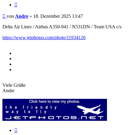
Zitieren
Beitrag
von
Andre
»
18. Dezember 2025 13:47
Delta Air Lines / Airbus A350-941 / N531DN / Team USA c/s
https://www.jetphotos.com/photo/11934126
Viele Grüße
Andre
Zitieren