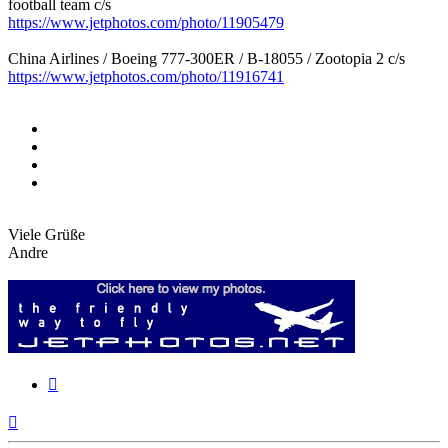
football team c/s
https://www.jetphotos.com/photo/11905479
China Airlines / Boeing 777-300ER / B-18055 / Zootopia 2 c/s
https://www.jetphotos.com/photo/11916741
Viele Grüße
Andre
Zitieren
Nach
oben