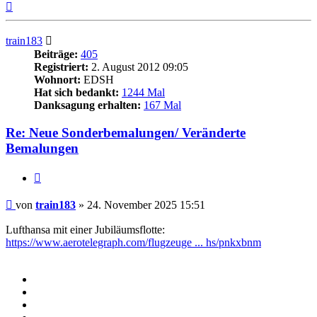
Nach
oben
train183
Beiträge:
405
Registriert:
2. August 2012 09:05
Wohnort:
EDSH
Hat sich bedankt:
1244 Mal
Danksagung erhalten:
167 Mal
Re: Neue Sonderbemalungen/ Veränderte
Bemalungen
Zitieren
Beitrag
von
train183
»
24. November 2025 15:51
Lufthansa mit einer Jubiläumsflotte:
https://www.aerotelegraph.com/flugzeuge ... hs/pnkxbnm