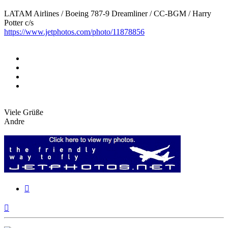
LATAM Airlines / Boeing 787-9 Dreamliner / CC-BGM / Harry
Potter c/s
https://www.jetphotos.com/photo/11878856
Viele Grüße
Andre
Zitieren
Nach
oben