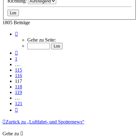
Richtung:
1805 Beiträge
Seite
117
Gehe zu Seite:
von
121
Vorherige
1
…
115
116
117
118
119
…
121
Nächste
Zurück zu „Luftfahrt- und Spotternews“
Gehe zu