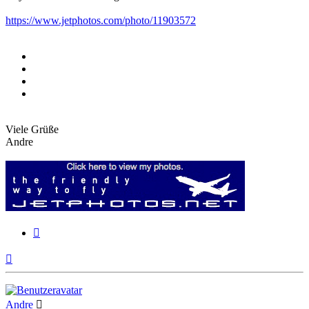
https://www.jetphotos.com/photo/11903572
Viele Grüße
Andre
Zitieren
Nach
oben
Andre