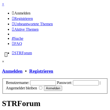
×
Anmelden
Registrieren
Unbeantwortete Themen
Aktive Themen
Suche
FAQ
STRForum
×
Anmelden
•
Registrieren
Benutzername:
Passwort:
|
Angemeldet bleiben
STRForum