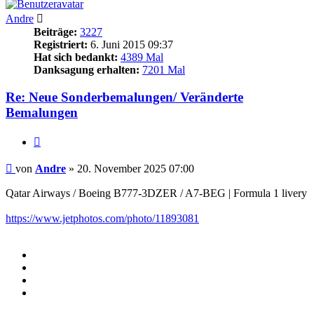
Andre
Beiträge:
3227
Registriert:
6. Juni 2015 09:37
Hat sich bedankt:
4389 Mal
Danksagung erhalten:
7201 Mal
Re: Neue Sonderbemalungen/ Veränderte
Bemalungen
Zitieren
Beitrag
von
Andre
»
20. November 2025 07:00
Qatar Airways / Boeing B777-3DZER / A7-BEG | Formula 1 livery
https://www.jetphotos.com/photo/11893081