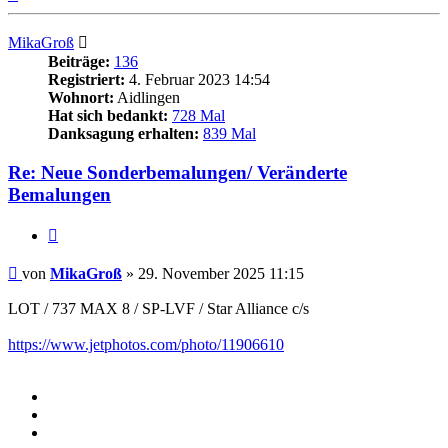
oben
MikaGroß
Beiträge:
136
Registriert:
4. Februar 2023 14:54
Wohnort:
Aidlingen
Hat sich bedankt:
728 Mal
Danksagung erhalten:
839 Mal
Re: Neue Sonderbemalungen/ Veränderte
Bemalungen
Zitieren
Beitrag
von
MikaGroß
»
29. November 2025 11:15
LOT / 737 MAX 8 / SP-LVF / Star Alliance c/s
https://www.jetphotos.com/photo/11906610