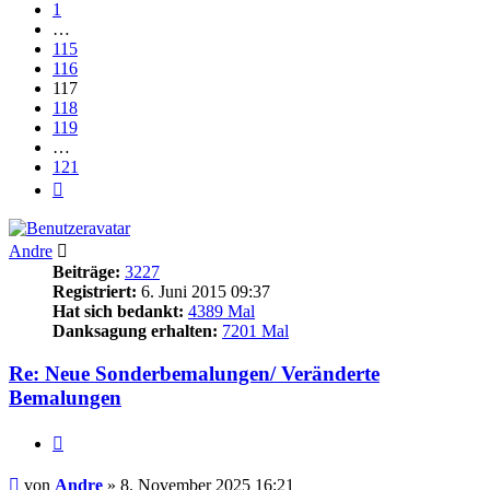
1
…
115
116
117
118
119
…
121
Nächste
Andre
Beiträge:
3227
Registriert:
6. Juni 2015 09:37
Hat sich bedankt:
4389 Mal
Danksagung erhalten:
7201 Mal
Re: Neue Sonderbemalungen/ Veränderte
Bemalungen
Zitieren
Beitrag
von
Andre
»
8. November 2025 16:21