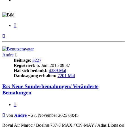
Zitieren
Nach
oben
Andre
Beiträge:
3227
Registriert:
6. Juni 2015 09:37
Hat sich bedankt:
4389 Mal
Danksagung erhalten:
7201 Mal
Re: Neue Sonderbemalungen/ Veränderte
Bemalungen
Zitieren
Beitrag
von
Andre
»
27. November 2025 08:45
Royal Air Maroc / Boeing 737-8 MAX / CN-MAY / Atlas Lions c/s