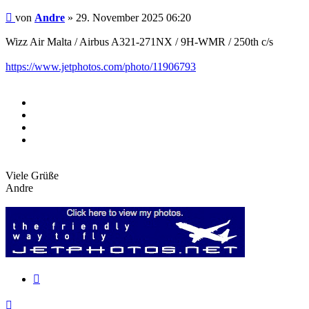
Beitrag
von
Andre
»
29. November 2025 06:20
Wizz Air Malta / Airbus A321-271NX / 9H-WMR / 250th c/s
https://www.jetphotos.com/photo/11906793
Viele Grüße
Andre
Zitieren
Nach