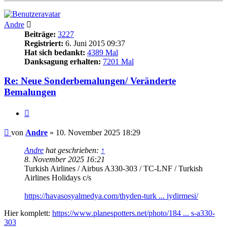
Andre
Beiträge:
3227
Registriert:
6. Juni 2015 09:37
Hat sich bedankt:
4389 Mal
Danksagung erhalten:
7201 Mal
Re: Neue Sonderbemalungen/ Veränderte
Bemalungen
Zitieren
Beitrag
von
Andre
»
10. November 2025 18:29
Andre
hat geschrieben:
↑
8. November 2025 16:21
Turkish Airlines / Airbus A330-303 / TC-LNF / Turkish
Airlines Holidays c/s
https://havasosyalmedya.com/thyden-turk ... iydirmesi/
Hier komplett:
https://www.planespotters.net/photo/184 ... s-a330-
303