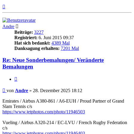
Nach
oben
Andre
Beiträge:
3227
Registriert:
6. Juni 2015 09:37
Hat sich bedankt:
4389 Mal
Danksagung erhalten:
7201 Mal
Re: Neue Sonderbemalungen/ Veränderte
Bemalungen
Zitieren
Beitrag
von
Andre
»
28. Dezember 2025 18:12
Emirates / Airbus A380-861 / A6-EUH / Proud Partner of Grand
Slam Tennis c/s
https://www.jetphotos.com/photo/11946503
Vueling / Airbus A320-214 / EC-LVU / French Rugby Federation
c/s
https://www.jetphotos.com/photo/11946403