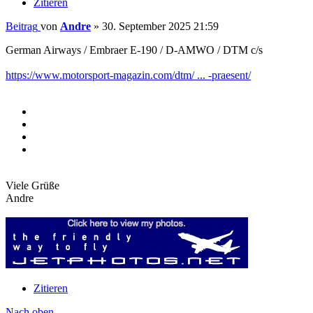
Zitieren
Beitrag
von
Andre
»
30. September 2025 21:59
German Airways / Embraer E-190 / D-AMWO / DTM c/s
https://www.motorsport-magazin.com/dtm/ ... -praesent/
Viele Grüße
Andre
Zitieren
Nach oben