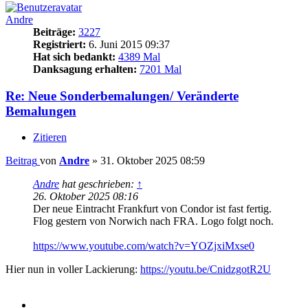
Andre
Beiträge:
3227
Registriert:
6. Juni 2015 09:37
Hat sich bedankt:
4389 Mal
Danksagung erhalten:
7201 Mal
Re: Neue Sonderbemalungen/ Veränderte
Bemalungen
Zitieren
Beitrag
von
Andre
»
31. Oktober 2025 08:59
Andre
hat geschrieben:
↑
26. Oktober 2025 08:16
Der neue Eintracht Frankfurt von Condor ist fast fertig.
Flog gestern von Norwich nach FRA. Logo folgt noch.
https://www.youtube.com/watch?v=YOZjxiMxse0
Hier nun in voller Lackierung:
https://youtu.be/CnidzgotR2U