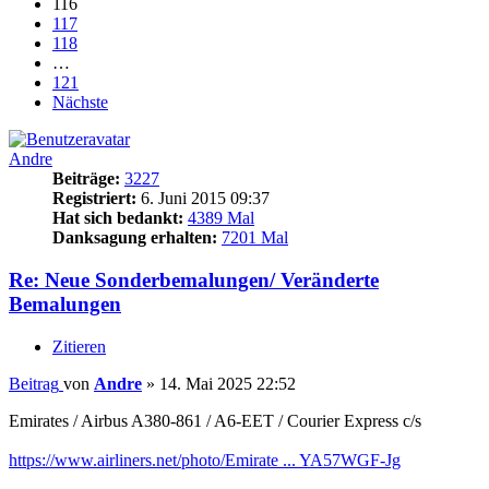
116
117
118
…
121
Nächste
Andre
Beiträge:
3227
Registriert:
6. Juni 2015 09:37
Hat sich bedankt:
4389 Mal
Danksagung erhalten:
7201 Mal
Re: Neue Sonderbemalungen/ Veränderte
Bemalungen
Zitieren
Beitrag
von
Andre
»
14. Mai 2025 22:52
Emirates / Airbus A380-861 / A6-EET / Courier Express c/s
https://www.airliners.net/photo/Emirate ... YA57WGF-Jg