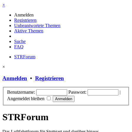
×
Anmelden
Registrieren
Unbeantwortete Themen
Aktive Themen
Suche
FAQ
STRForum
×
Anmelden
•
Registrieren
Benutzername:
Passwort:
|
Angemeldet bleiben
STRForum
Das Luftfahrtforum für Stuttgart und darüber hinaus.