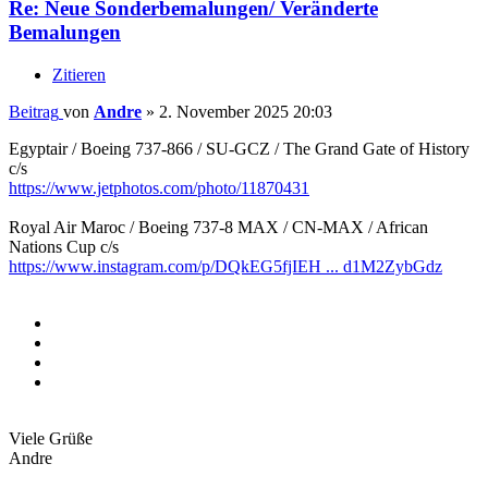
Re: Neue Sonderbemalungen/ Veränderte
Bemalungen
Zitieren
Beitrag
von
Andre
»
2. November 2025 20:03
Egyptair / Boeing 737-866 / SU-GCZ / The Grand Gate of History
c/s
https://www.jetphotos.com/photo/11870431
Royal Air Maroc / Boeing 737-8 MAX / CN-MAX / African
Nations Cup c/s
https://www.instagram.com/p/DQkEG5fjIEH ... d1M2ZybGdz
Viele Grüße
Andre