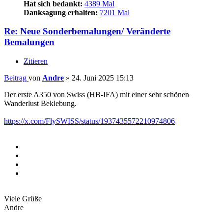
Hat sich bedankt:
4389 Mal
Danksagung erhalten:
7201 Mal
Re: Neue Sonderbemalungen/ Veränderte
Bemalungen
Zitieren
Beitrag
von
Andre
»
24. Juni 2025 15:13
Der erste A350 von Swiss (HB-IFA) mit einer sehr schönen
Wanderlust Beklebung.
https://x.com/FlySWISS/status/1937435572210974806
Viele Grüße
Andre