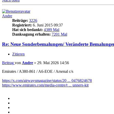
Nach oben
Andre
Beiträge:
3226
Registriert:
6. Juni 2015 09:37
Hat sich bedankt:
4389 Mal
Danksagung erhalten:
7201 Mal
Re: Neue Sonderbemalungen/ Veränderte Bemalunge
Zitieren
Beitrag
von
Andre
»
29. Mai 2026 14:56
Emirates / A380-861 / A6-EOE / Arsenal c/s
https://x.com/airwaysmagazine/status/20 ... 0476824678
https://www.emirates.com/media-centre/t ... unners-kit