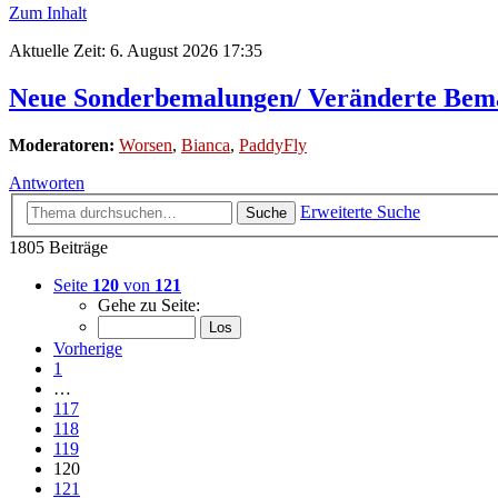
Zum Inhalt
Aktuelle Zeit: 6. August 2026 17:35
Neue Sonderbemalungen/ Veränderte Bem
Moderatoren:
Worsen
,
Bianca
,
PaddyFly
Antworten
Erweiterte Suche
Suche
1805 Beiträge
Seite
120
von
121
Gehe zu Seite:
Vorherige
1
…
117
118
119
120
121