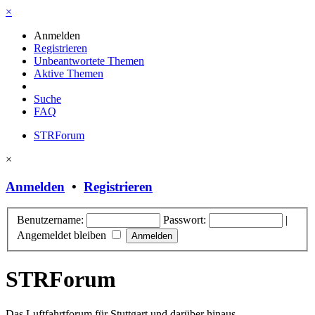
×
Anmelden
Registrieren
Unbeantwortete Themen
Aktive Themen
Suche
FAQ
STRForum
×
Anmelden
•
Registrieren
Benutzername:
Passwort:
|
Angemeldet bleiben
STRForum
Das Luftfahrtforum für Stuttgart und darüber hinaus.