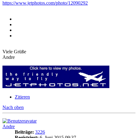
https://www.jetphotos.com/photo/12090292
Viele Grüße
Andre
Zitieren
Nach oben
Andre
Beiträge:
3226
Registriert:
6. Juni 2015 09:37