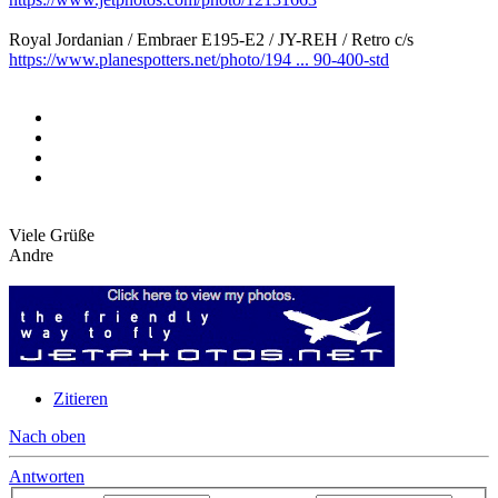
Royal Jordanian / Embraer E195-E2 / JY-REH / Retro c/s
https://www.planespotters.net/photo/194 ... 90-400-std
Viele Grüße
Andre
Zitieren
Nach oben
Antworten