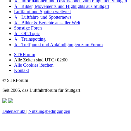
↳ Informationen und Diskussionen zum Flughafen Stuttgart
↳ Bilder, Movements und Highlights aus Stuttgart
Luftfahrt und Spotten weltweit
↳ Luftfahrt- und Spotternews
↳ Bilder & Berichte aus aller Welt
Sonstige Foren
↳ Off-Topic
↳ Trainspotting
↳ Treffpunkt und Ankündigungen zum Forum
STRForum
Alle Zeiten sind
UTC+02:00
Alle Cookies löschen
Kontakt
© STRForum
Seit 2005, das Luftfahrtforum für Stuttgart
Datenschutz
|
Nutzungsbedingungen