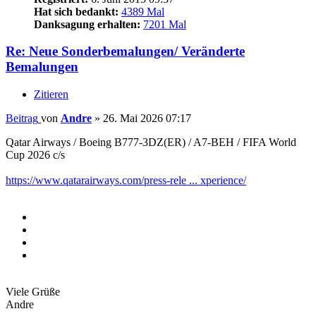
Hat sich bedankt:
4389 Mal
Danksagung erhalten:
7201 Mal
Re: Neue Sonderbemalungen/ Veränderte
Bemalungen
Zitieren
Beitrag
von
Andre
»
26. Mai 2026 07:17
Qatar Airways / Boeing B777-3DZ(ER) / A7-BEH / FIFA World
Cup 2026 c/s
https://www.qatarairways.com/press-rele ... xperience/
Viele Grüße
Andre