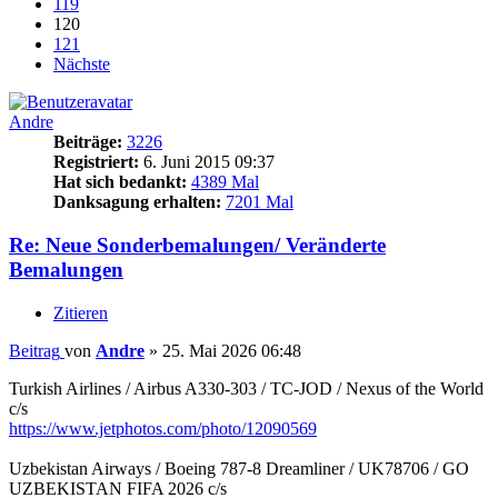
119
120
121
Nächste
Andre
Beiträge:
3226
Registriert:
6. Juni 2015 09:37
Hat sich bedankt:
4389 Mal
Danksagung erhalten:
7201 Mal
Re: Neue Sonderbemalungen/ Veränderte
Bemalungen
Zitieren
Beitrag
von
Andre
»
25. Mai 2026 06:48
Turkish Airlines / Airbus A330-303 / TC-JOD / Nexus of the World
c/s
https://www.jetphotos.com/photo/12090569
Uzbekistan Airways / Boeing 787-8 Dreamliner / UK78706 / GO
UZBEKISTAN FIFA 2026 c/s