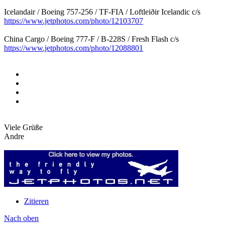
Icelandair / Boeing 757-256 / TF-FIA / Loftleiðir Icelandic c/s
https://www.jetphotos.com/photo/12103707
China Cargo / Boeing 777-F / B-228S / Fresh Flash c/s
https://www.jetphotos.com/photo/12088801
Viele Grüße
Andre
Zitieren
Nach oben