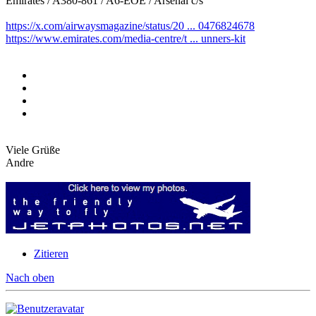
Emirates / A380-861 / A6-EOE / Arsenal c/s
https://x.com/airwaysmagazine/status/20 ... 0476824678
https://www.emirates.com/media-centre/t ... unners-kit
Viele Grüße
Andre
Zitieren
Nach oben