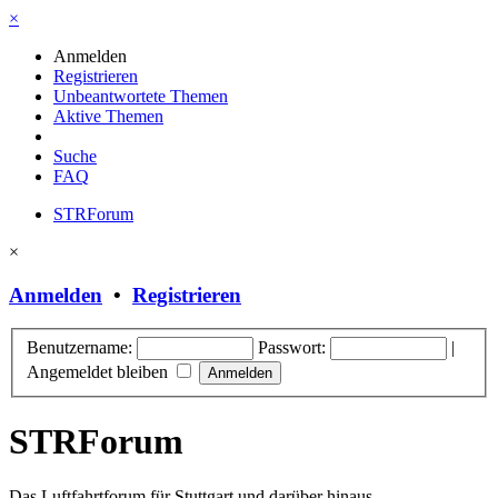
×
Anmelden
Registrieren
Unbeantwortete Themen
Aktive Themen
Suche
FAQ
STRForum
×
Anmelden
•
Registrieren
Benutzername:
Passwort:
|
Angemeldet bleiben
STRForum
Das Luftfahrtforum für Stuttgart und darüber hinaus.