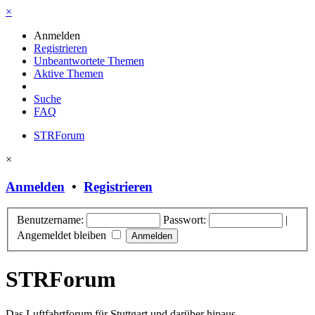
×
Anmelden
Registrieren
Unbeantwortete Themen
Aktive Themen
Suche
FAQ
STRForum
×
Anmelden
•
Registrieren
Benutzername:
Passwort:
|
Angemeldet bleiben
STRForum
Das Luftfahrtforum für Stuttgart und darüber hinaus.