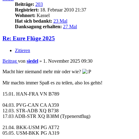
Beiträge:
203
Registriert:
18. Februar 2010 21:37
Wohnort:
Kassel
Hat sich bedankt:
23 Mal
Danksagung erhalten:
27 Mal
Re: Eure Flüge 2025
Zitieren
Beitrag
von
siedel
»
1. November 2025 09:30
Macht hier niemand mehr mir oder wie?
Mir machts immer Spaß es zu teilen, also los gehts!
15.01. HAN-FRA VN B789
04.03. PVG-CAN CA A359
12.03. STR-ADB XQ B738
17.03 ADB-STR XQ B38M (Typenerstflug)
21.04. BKK-USM PG AT72
05.05. USM-BKK PG A319