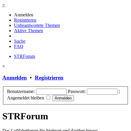
×
Anmelden
Registrieren
Unbeantwortete Themen
Aktive Themen
Suche
FAQ
STRForum
×
Anmelden
•
Registrieren
Benutzername:
Passwort:
|
Angemeldet bleiben
STRForum
Das Luftfahrtforum für Stuttgart und darüber hinaus.