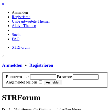
×
Anmelden
Registrieren
Unbeantwortete Themen
Aktive Themen
Suche
FAQ
STRForum
×
Anmelden
•
Registrieren
Benutzername:
Passwort:
|
Angemeldet bleiben
STRForum
Das Luftfahrtforum für Stuttgart und darüber hinaus.