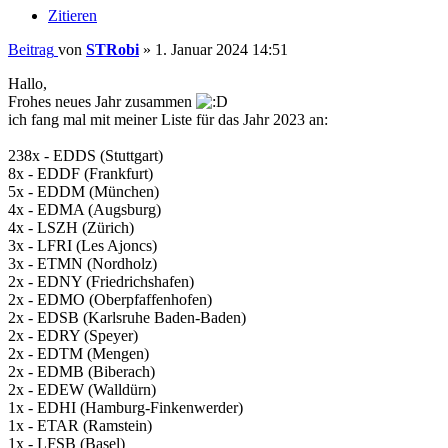
Zitieren
Beitrag
von
STRobi
»
1. Januar 2024 14:51
Hallo,
Frohes neues Jahr zusammen
ich fang mal mit meiner Liste für das Jahr 2023 an:
238x - EDDS (Stuttgart)
8x - EDDF (Frankfurt)
5x - EDDM (München)
4x - EDMA (Augsburg)
4x - LSZH (Zürich)
3x - LFRI (Les Ajoncs)
3x - ETMN (Nordholz)
2x - EDNY (Friedrichshafen)
2x - EDMO (Oberpfaffenhofen)
2x - EDSB (Karlsruhe Baden-Baden)
2x - EDRY (Speyer)
2x - EDTM (Mengen)
2x - EDMB (Biberach)
2x - EDEW (Walldürn)
1x - EDHI (Hamburg-Finkenwerder)
1x - ETAR (Ramstein)
1x - LFSB (Basel)