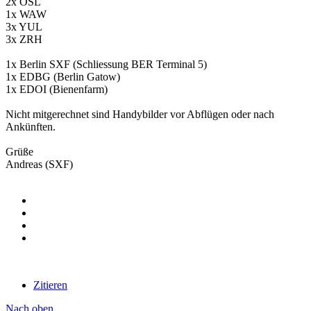
2x OSL
1x WAW
3x YUL
3x ZRH
1x Berlin SXF (Schliessung BER Terminal 5)
1x EDBG (Berlin Gatow)
1x EDOI (Bienenfarm)
Nicht mitgerechnet sind Handybilder vor Abflügen oder nach
Ankünften.
Grüße
Andreas (SXF)
Zitieren
Nach oben