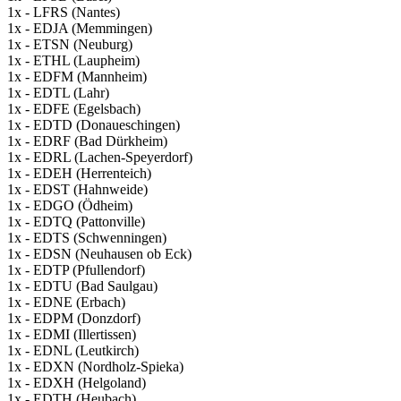
1x - LFRS (Nantes)
1x - EDJA (Memmingen)
1x - ETSN (Neuburg)
1x - ETHL (Laupheim)
1x - EDFM (Mannheim)
1x - EDTL (Lahr)
1x - EDFE (Egelsbach)
1x - EDTD (Donaueschingen)
1x - EDRF (Bad Dürkheim)
1x - EDRL (Lachen-Speyerdorf)
1x - EDEH (Herrenteich)
1x - EDST (Hahnweide)
1x - EDGO (Ödheim)
1x - EDTQ (Pattonville)
1x - EDTS (Schwenningen)
1x - EDSN (Neuhausen ob Eck)
1x - EDTP (Pfullendorf)
1x - EDTU (Bad Saulgau)
1x - EDNE (Erbach)
1x - EDPM (Donzdorf)
1x - EDMI (Illertissen)
1x - EDNL (Leutkirch)
1x - EDXN (Nordholz-Spieka)
1x - EDXH (Helgoland)
1x - EDTH (Heubach)