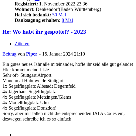
Registriert:
1. November 2022 23:36
Wohnort:
Denkendorf(Baden-Württemberg)
Hat sich bedankt:
50 Mal
Danksagung erhalten:
8 Mal
Re: Wo habt ihr gespottet? - 2023
Zitieren
Beitrag
von
Piper
»
15. Januar 2024 21:10
Ein gutes neues Jahr alle miteinander, hoffe ihr seid alle gut gelandet
Hier kommt meine Liste
Sehr oft- Stuttgart Airport
Manchmal Hahnweide Stuttgart
1x Segelflugplatz Albstadt Degernfeld
4x Jägerhaus Segelflugplatz
4x Segelflugplatz Metzingen/Glems
4x Modellflugplatz Ulm
4x Segelflugplatz Donzdorf
Sorry, aber mir fallen nicht die entsprechenden IATA Codes ein,
deswegen schreibe ich es so einfach