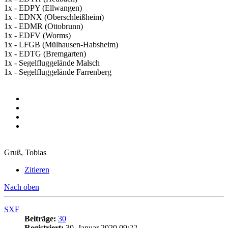
1x - EDPY (Ellwangen)
1x - EDNX (Oberschleißheim)
1x - EDMR (Ottobrunn)
1x - EDFV (Worms)
1x - LFGB (Mülhausen-Habsheim)
1x - EDTG (Bremgarten)
1x - Segelfluggelände Malsch
1x - Segelfluggelände Farrenberg
Gruß, Tobias
Zitieren
Nach oben
SXF
Beiträge:
30
Registriert:
30. Januar 2020 09:22