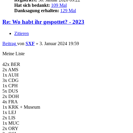
Hat sich bedankt:
109 Mal
Danksagung erhalten:
129 Mal
Re: Wo habt ihr gespottet? - 2023
Zitieren
Beitrag
von
SXF
»
3. Januar 2024 19:59
Meine Liste
42x BER
2x AMS
1x AUH
3x CDG
1x CPH
5x DUS
2x DOH
4x FRA
1x KRK + Museum
1x LEJ
2x LIS
1x MUC
2x ORY