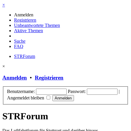
×
Anmelden
Registrieren
Unbeantwortete Themen
Aktive Themen
Suche
FAQ
STRForum
×
Anmelden
•
Registrieren
Benutzername:
Passwort:
|
Angemeldet bleiben
STRForum
Das Luftfahrtforum für Stuttgart und darüber hinaus.