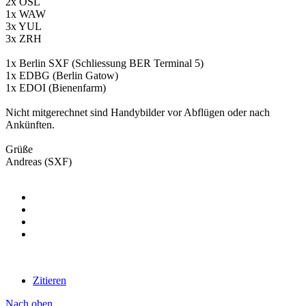
2x OSL
1x WAW
3x YUL
3x ZRH
1x Berlin SXF (Schliessung BER Terminal 5)
1x EDBG (Berlin Gatow)
1x EDOI (Bienenfarm)
Nicht mitgerechnet sind Handybilder vor Abflügen oder nach
Ankünften.
Grüße
Andreas (SXF)
Zitieren
Nach oben