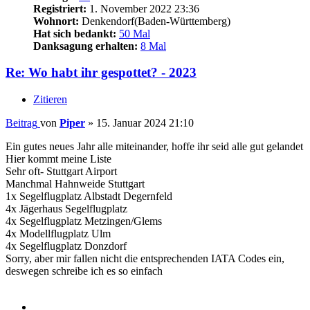
Registriert:
1. November 2022 23:36
Wohnort:
Denkendorf(Baden-Württemberg)
Hat sich bedankt:
50 Mal
Danksagung erhalten:
8 Mal
Re: Wo habt ihr gespottet? - 2023
Zitieren
Beitrag
von
Piper
»
15. Januar 2024 21:10
Ein gutes neues Jahr alle miteinander, hoffe ihr seid alle gut gelandet
Hier kommt meine Liste
Sehr oft- Stuttgart Airport
Manchmal Hahnweide Stuttgart
1x Segelflugplatz Albstadt Degernfeld
4x Jägerhaus Segelflugplatz
4x Segelflugplatz Metzingen/Glems
4x Modellflugplatz Ulm
4x Segelflugplatz Donzdorf
Sorry, aber mir fallen nicht die entsprechenden IATA Codes ein,
deswegen schreibe ich es so einfach