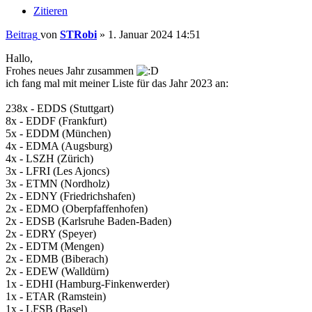
Zitieren
Beitrag
von
STRobi
»
1. Januar 2024 14:51
Hallo,
Frohes neues Jahr zusammen
ich fang mal mit meiner Liste für das Jahr 2023 an:
238x - EDDS (Stuttgart)
8x - EDDF (Frankfurt)
5x - EDDM (München)
4x - EDMA (Augsburg)
4x - LSZH (Zürich)
3x - LFRI (Les Ajoncs)
3x - ETMN (Nordholz)
2x - EDNY (Friedrichshafen)
2x - EDMO (Oberpfaffenhofen)
2x - EDSB (Karlsruhe Baden-Baden)
2x - EDRY (Speyer)
2x - EDTM (Mengen)
2x - EDMB (Biberach)
2x - EDEW (Walldürn)
1x - EDHI (Hamburg-Finkenwerder)
1x - ETAR (Ramstein)
1x - LFSB (Basel)