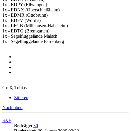
1x - EDPY (Ellwangen)
1x - EDNX (Oberschleißheim)
1x - EDMR (Ottobrunn)
1x - EDFV (Worms)
1x - LFGB (Mülhausen-Habsheim)
1x - EDTG (Bremgarten)
1x - Segelfluggelände Malsch
1x - Segelfluggelände Farrenberg
Gruß, Tobias
Zitieren
Nach oben
SXF
Beiträge:
30
Registriert:
30. Januar 2020 09:22