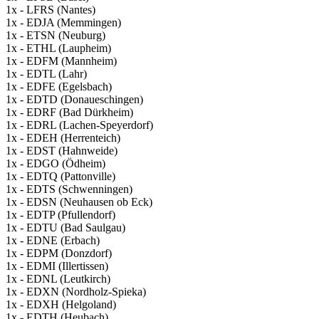
1x - LFRS (Nantes)
1x - EDJA (Memmingen)
1x - ETSN (Neuburg)
1x - ETHL (Laupheim)
1x - EDFM (Mannheim)
1x - EDTL (Lahr)
1x - EDFE (Egelsbach)
1x - EDTD (Donaueschingen)
1x - EDRF (Bad Dürkheim)
1x - EDRL (Lachen-Speyerdorf)
1x - EDEH (Herrenteich)
1x - EDST (Hahnweide)
1x - EDGO (Ödheim)
1x - EDTQ (Pattonville)
1x - EDTS (Schwenningen)
1x - EDSN (Neuhausen ob Eck)
1x - EDTP (Pfullendorf)
1x - EDTU (Bad Saulgau)
1x - EDNE (Erbach)
1x - EDPM (Donzdorf)
1x - EDMI (Illertissen)
1x - EDNL (Leutkirch)
1x - EDXN (Nordholz-Spieka)
1x - EDXH (Helgoland)
1x - EDTH (Heubach)