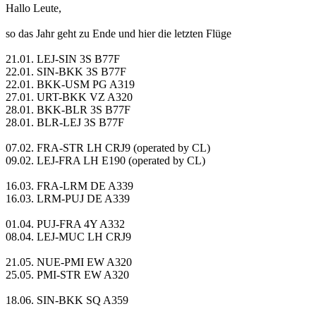
Hallo Leute,
so das Jahr geht zu Ende und hier die letzten Flüge
21.01. LEJ-SIN 3S B77F
22.01. SIN-BKK 3S B77F
22.01. BKK-USM PG A319
27.01. URT-BKK VZ A320
28.01. BKK-BLR 3S B77F
28.01. BLR-LEJ 3S B77F
07.02. FRA-STR LH CRJ9 (operated by CL)
09.02. LEJ-FRA LH E190 (operated by CL)
16.03. FRA-LRM DE A339
16.03. LRM-PUJ DE A339
01.04. PUJ-FRA 4Y A332
08.04. LEJ-MUC LH CRJ9
21.05. NUE-PMI EW A320
25.05. PMI-STR EW A320
18.06. SIN-BKK SQ A359