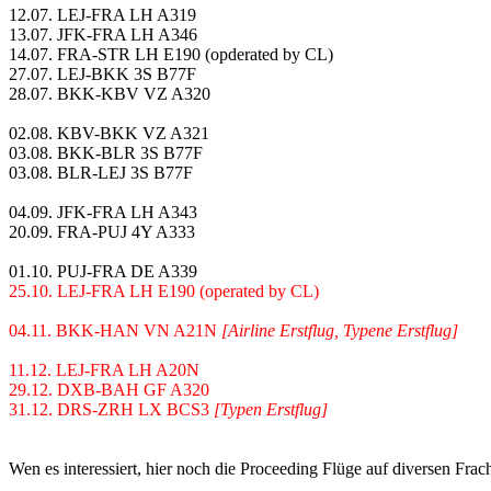
12.07. LEJ-FRA LH A319
13.07. JFK-FRA LH A346
14.07. FRA-STR LH E190 (opderated by CL)
27.07. LEJ-BKK 3S B77F
28.07. BKK-KBV VZ A320
02.08. KBV-BKK VZ A321
03.08. BKK-BLR 3S B77F
03.08. BLR-LEJ 3S B77F
04.09. JFK-FRA LH A343
20.09. FRA-PUJ 4Y A333
01.10. PUJ-FRA DE A339
25.10. LEJ-FRA LH E190 (operated by CL)
04.11. BKK-HAN VN A21N
[Airline Erstflug, Typene Erstflug]
11.12. LEJ-FRA LH A20N
29.12. DXB-BAH GF A320
31.12. DRS-ZRH LX BCS3
[Typen Erstflug]
Wen es interessiert, hier noch die Proceeding Flüge auf diversen Frac