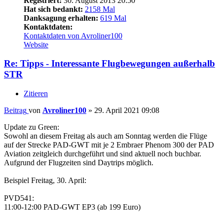
Registriert:
30. August 2013 20:50
Hat sich bedankt:
2158 Mal
Danksagung erhalten:
619 Mal
Kontaktdaten:
Kontaktdaten von Avroliner100
Website
Re: Tipps - Interessante Flugbewegungen außerhalb
STR
Zitieren
Beitrag
von
Avroliner100
»
29. April 2021 09:08
Update zu Green:
Sowohl an diesem Freitag als auch am Sonntag werden die Flüge
auf der Strecke PAD-GWT mit je 2 Embraer Phenom 300 der PAD
Aviation zeitgleich durchgeführt und sind aktuell noch buchbar.
Aufgrund der Flugzeiten sind Daytrips möglich.
Beispiel Freitag, 30. April:
PVD541:
11:00-12:00 PAD-GWT EP3 (ab 199 Euro)