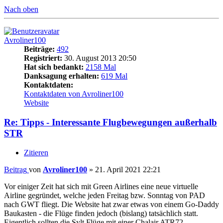
Nach oben
Avroliner100
Beiträge:
492
Registriert:
30. August 2013 20:50
Hat sich bedankt:
2158 Mal
Danksagung erhalten:
619 Mal
Kontaktdaten:
Kontaktdaten von Avroliner100
Website
Re: Tipps - Interessante Flugbewegungen außerhalb
STR
Zitieren
Beitrag
von
Avroliner100
»
21. April 2021 22:21
Vor einiger Zeit hat sich mit Green Airlines eine neue virtuelle
Airline gegründet, welche jeden Freitag bzw. Sonntag von PAD
nach GWT fliegt. Die Website hat zwar etwas von einem Go-Daddy
Baukasten - die Flüge finden jedoch (bislang) tatsächlich statt.
Eigentlich sollten die Sylt Flüge mit einer Chalair ATR72