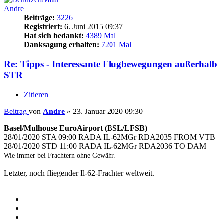
Andre
Beiträge:
3226
Registriert:
6. Juni 2015 09:37
Hat sich bedankt:
4389 Mal
Danksagung erhalten:
7201 Mal
Re: Tipps - Interessante Flugbewegungen außerhalb
STR
Zitieren
Beitrag
von
Andre
»
23. Januar 2020 09:30
Basel/Mulhouse EuroAirport (BSL/LFSB)
28/01/2020 STA 09:00 RADA IL-62MGr RDA2035 FROM VTB
28/01/2020 STD 11:00 RADA IL-62MGr RDA2036 TO DAM
Wie immer bei Frachtern ohne Gewähr.
Letzter, noch fliegender Il-62-Frachter weltweit.