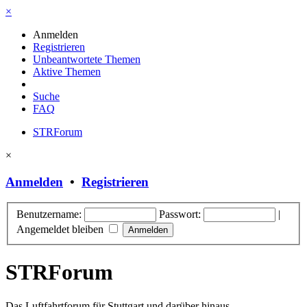
×
Anmelden
Registrieren
Unbeantwortete Themen
Aktive Themen
Suche
FAQ
STRForum
×
Anmelden
•
Registrieren
Benutzername:
Passwort:
|
Angemeldet bleiben
STRForum
Das Luftfahrtforum für Stuttgart und darüber hinaus.