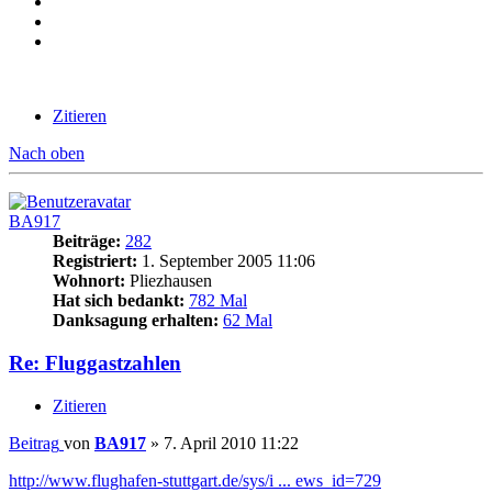
Zitieren
Nach oben
BA917
Beiträge:
282
Registriert:
1. September 2005 11:06
Wohnort:
Pliezhausen
Hat sich bedankt:
782 Mal
Danksagung erhalten:
62 Mal
Re: Fluggastzahlen
Zitieren
Beitrag
von
BA917
»
7. April 2010 11:22
http://www.flughafen-stuttgart.de/sys/i ... ews_id=729