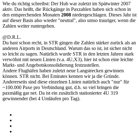
Wie du richtig schreibst: Der Hub war zuletzt im Spätwinter 2007
aktiv. Das heißt, die Rückgänge in Paxzahlen haben sich schon in
den entsprechenden Monaten
2008
niedergeschlagen. Dieses Jahr ist
auf dieser Basis also wieder "neutral", also umso trauriger, wenn die
Zahlen weiter runtergehen.
@D.R.L.
Du hast schon recht, in STR gingen die Zahlen stärker zurück als an
anderen Airports in Deutschland. Warum das so ist, ist sicher nicht
so leicht zu sagen. Natürlich wurde STR in den letzten Jahren stark
verwöhnt mit neuen Linien (v.a. 4U,X3), hier ist schon eine leichte
Markt- und Angebotskonsolidierung festzustellen.
Andere Flughäfen haben zuletzt neue Langstrecken gewinnen
können. STR nicht. Bei Emirates kennen wir ja die Gründe.
Andererseits sind diese einzelnen Linien natürlich auch "nur" für
~100.000 Paxe pro Verbindung gut, d.h. so viel bringen die
paxmäßig gar net. Da ist ein zusätzlich stationierter 4U 319
gewinnender (bei 4 Umläufen pro Tag).