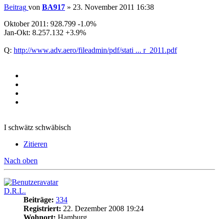
Beitrag
von
BA917
»
23. November 2011 16:38
Oktober 2011: 928.799 -1.0%
Jan-Okt: 8.257.132 +3.9%
Q:
http://www.adv.aero/fileadmin/pdf/stati ... r_2011.pdf
I schwätz schwäbisch
Zitieren
Nach oben
D.R.L.
Beiträge:
334
Registriert:
22. Dezember 2008 19:24
Wohnort:
Hamburg