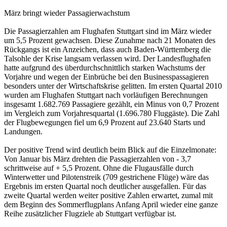
März bringt wieder Passagierwachstum
Die Passagierzahlen am Flughafen Stuttgart sind im März wieder
um 5,5 Prozent gewachsen. Diese Zunahme nach 21 Monaten des
Rückgangs ist ein Anzeichen, dass auch Baden-Württemberg die
Talsohle der Krise langsam verlassen wird. Der Landesflughafen
hatte aufgrund des überdurchschnittlich starken Wachstums der
Vorjahre und wegen der Einbrüche bei den Businesspassagieren
besonders unter der Wirtschaftskrise gelitten. Im ersten Quartal 2010
wurden am Flughafen Stuttgart nach vorläufigen Berechnungen
insgesamt 1.682.769 Passagiere gezählt, ein Minus von 0,7 Prozent
im Vergleich zum Vorjahresquartal (1.696.780 Fluggäste). Die Zahl
der Flugbewegungen fiel um 6,9 Prozent auf 23.640 Starts und
Landungen.
Der positive Trend wird deutlich beim Blick auf die Einzelmonate:
Von Januar bis März drehten die Passagierzahlen von - 3,7
schrittweise auf + 5,5 Prozent. Ohne die Flugausfälle durch
Winterwetter und Pilotenstreik (709 gestrichene Flüge) wäre das
Ergebnis im ersten Quartal noch deutlicher ausgefallen. Für das
zweite Quartal werden weiter positive Zahlen erwartet, zumal mit
dem Beginn des Sommerflugplans Anfang April wieder eine ganze
Reihe zusätzlicher Flugziele ab Stuttgart verfügbar ist.