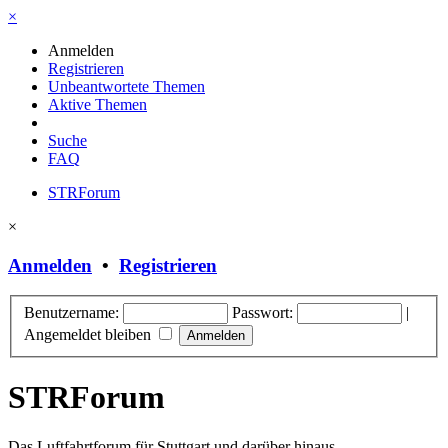
×
Anmelden
Registrieren
Unbeantwortete Themen
Aktive Themen
Suche
FAQ
STRForum
×
Anmelden
•
Registrieren
Benutzername:
Passwort:
|
Angemeldet bleiben
STRForum
Das Luftfahrtforum für Stuttgart und darüber hinaus.