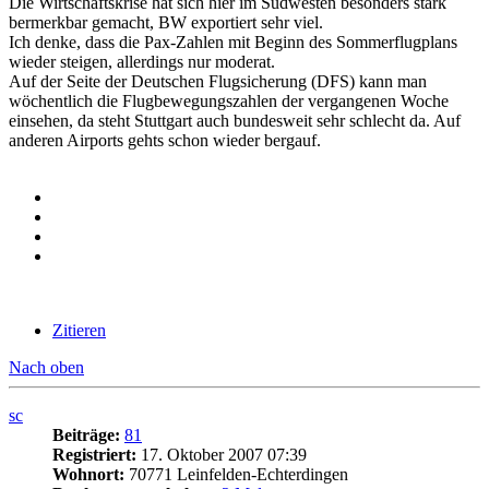
Die Wirtschaftskrise hat sich hier im Südwesten besonders stark
bermerkbar gemacht, BW exportiert sehr viel.
Ich denke, dass die Pax-Zahlen mit Beginn des Sommerflugplans
wieder steigen, allerdings nur moderat.
Auf der Seite der Deutschen Flugsicherung (DFS) kann man
wöchentlich die Flugbewegungszahlen der vergangenen Woche
einsehen, da steht Stuttgart auch bundesweit sehr schlecht da. Auf
anderen Airports gehts schon wieder bergauf.
Zitieren
Nach oben
sc
Beiträge:
81
Registriert:
17. Oktober 2007 07:39
Wohnort:
70771 Leinfelden-Echterdingen