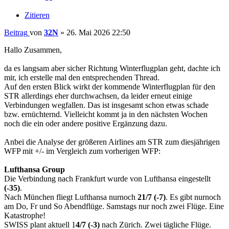
Zitieren
Beitrag
von
32N
»
26. Mai 2026 22:50
Hallo Zusammen,
da es langsam aber sicher Richtung Winterflugplan geht, dachte ich
mir, ich erstelle mal den entsprechenden Thread.
Auf den ersten Blick wirkt der kommende Winterflugplan für den
STR allerdings eher durchwachsen, da leider erneut einige
Verbindungen wegfallen. Das ist insgesamt schon etwas schade
bzw. ernüchternd. Vielleicht kommt ja in den nächsten Wochen
noch die ein oder andere positive Ergänzung dazu.
Anbei die Analyse der größeren Airlines am STR zum diesjährigen
WFP mit +/- im Vergleich zum vorherigen WFP:
Lufthansa Group
Die Verbindung nach Frankfurt wurde von Lufthansa eingestellt
(-35)
.
Nach München fliegt Lufthansa nurnoch
21/7 (-7)
. Es gibt nurnoch
am Do, Fr und So Abendflüge. Samstags nur noch zwei Flüge. Eine
Katastrophe!
SWISS plant aktuell 1
4/7 (-3)
nach Zürich. Zwei tägliche Flüge.