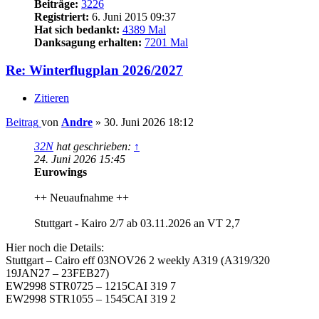
Beiträge:
3226
Registriert:
6. Juni 2015 09:37
Hat sich bedankt:
4389 Mal
Danksagung erhalten:
7201 Mal
Re: Winterflugplan 2026/2027
Zitieren
Beitrag
von
Andre
»
30. Juni 2026 18:12
32N
hat geschrieben:
↑
24. Juni 2026 15:45
Eurowings
++ Neuaufnahme ++
Stuttgart - Kairo 2/7 ab 03.11.2026 an VT 2,7
Hier noch die Details:
Stuttgart – Cairo eff 03NOV26 2 weekly A319 (A319/320
19JAN27 – 23FEB27)
EW2998 STR0725 – 1215CAI 319 7
EW2998 STR1055 – 1545CAI 319 2