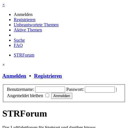
×
Anmelden
Registrieren
Unbeantwortete Themen
Aktive Themen
Suche
FAQ
STRForum
×
Anmelden
•
Registrieren
Benutzername:
Passwort:
|
Angemeldet bleiben
STRForum
Das Luftfahrtforum für Stuttgart und darüber hinaus.