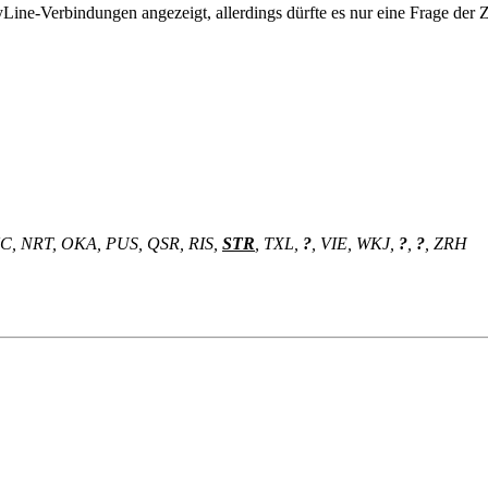
rbindungen angezeigt, allerdings dürfte es nur eine Frage der Zeit s
UC, NRT, OKA, PUS, QSR, RIS,
STR
, TXL,
?
, VIE, WKJ,
?
,
?
, ZRH