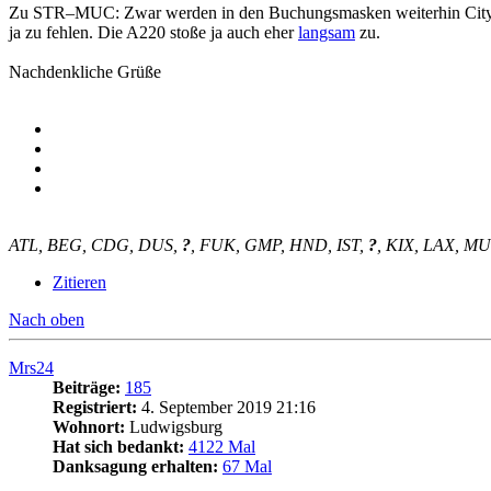
Zu STR–MUC: Zwar werden in den Buchungsmasken weiterhin CityLine-Ve
ja zu fehlen. Die A220 stoße ja auch eher
langsam
zu.
Nachdenkliche Grüße
ATL, BEG, CDG, DUS,
?
, FUK, GMP, HND, IST,
?
, KIX, LAX, M
Zitieren
Nach oben
Mrs24
Beiträge:
185
Registriert:
4. September 2019 21:16
Wohnort:
Ludwigsburg
Hat sich bedankt:
4122 Mal
Danksagung erhalten:
67 Mal