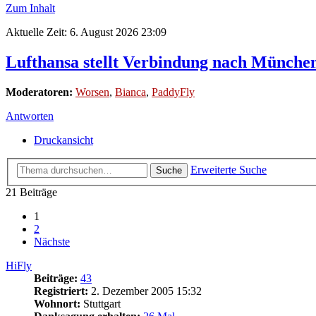
Zum Inhalt
Aktuelle Zeit: 6. August 2026 23:09
Lufthansa stellt Verbindung nach München
Moderatoren:
Worsen
,
Bianca
,
PaddyFly
Antworten
Druckansicht
Erweiterte Suche
Suche
21 Beiträge
1
2
Nächste
HiFly
Beiträge:
43
Registriert:
2. Dezember 2005 15:32
Wohnort:
Stuttgart