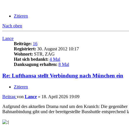
Zitieren
Nach oben
Lance
Beiträge:
16
Registriert:
30. August 2012 10:17
Wohnort:
STR, ZAG
Hat sich bedankt:
4 Mal
Danksagung erhalten:
8 Mal
Re: Lufthansa stellt Verbindung nach München ein
Zitieren
Beitrag
von
Lance
»
18. April 2026 19:09
Aufgrund des aktuellen Drama rund um den Kranich: Die gegenüber 
Bahnanbindung gibt und der bereitgestellte Busshuttle entsprechend l