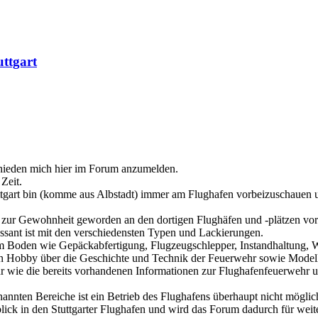
ttgart
schieden mich hier im Forum anzumelden.
Zeit.
ttgart bin (komme aus Albstadt) immer am Flughafen vorbeizuschauen 
e zur Gewohnheit geworden an den dortigen Flughäfen und -plätzen vo
eressant ist mit den verschiedensten Typen und Lackierungen.
 am Boden wie Gepäckabfertigung, Flugzeugschlepper, Instandhaltung, W
in Hobby über die Geschichte und Technik der Feuerwehr sowie Modellb
hr wie die bereits vorhandenen Informationen zur Flughafenfeuerwehr
nannten Bereiche ist ein Betrieb des Flughafens überhaupt nicht möglic
ck in den Stuttgarter Flughafen und wird das Forum dadurch für weiter