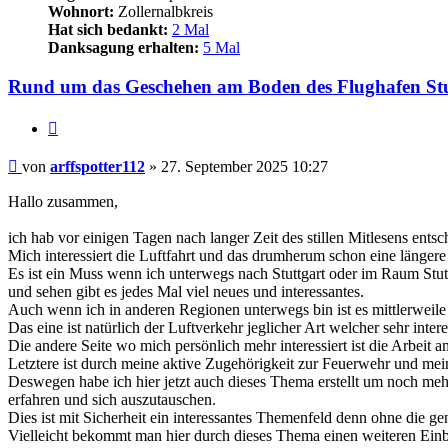
Wohnort:
Zollernalbkreis
Hat sich bedankt:
2 Mal
Danksagung erhalten:
5 Mal
Rund um das Geschehen am Boden des Flughafen Stu
Zitieren
Beitrag
von
arffspotter112
»
27. September 2025 10:27
Hallo zusammen,
ich hab vor einigen Tagen nach langer Zeit des stillen Mitlesens ent
Mich interessiert die Luftfahrt und das drumherum schon eine längere 
Es ist ein Muss wenn ich unterwegs nach Stuttgart oder im Raum Stu
und sehen gibt es jedes Mal viel neues und interessantes.
Auch wenn ich in anderen Regionen unterwegs bin ist es mittlerweil
Das eine ist natürlich der Luftverkehr jeglicher Art welcher sehr int
Die andere Seite wo mich persönlich mehr interessiert ist die Arbeit
Letztere ist durch meine aktive Zugehörigkeit zur Feuerwehr und me
Deswegen habe ich hier jetzt auch dieses Thema erstellt um noch me
erfahren und sich auszutauschen.
Dies ist mit Sicherheit ein interessantes Themenfeld denn ohne die ge
Vielleicht bekommt man hier durch dieses Thema einen weiteren Einbli