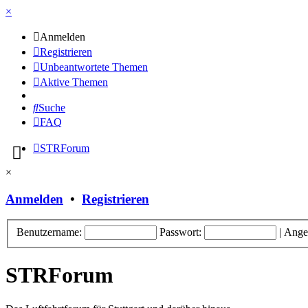
×
Anmelden
Registrieren
Unbeantwortete Themen
Aktive Themen
Suche
FAQ
STRForum
×
Anmelden
•
Registrieren
Benutzername:
Passwort:
|
Ange
STRForum