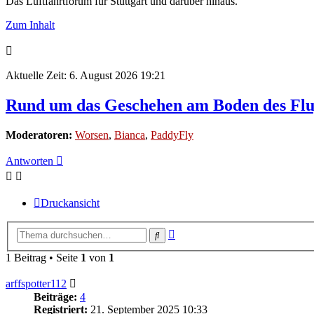
Das Luftfahrtforum für Stuttgart und darüber hinaus.
Zum Inhalt
Aktuelle Zeit: 6. August 2026 19:21
Rund um das Geschehen am Boden des Flug
Moderatoren:
Worsen
,
Bianca
,
PaddyFly
Antworten
Druckansicht
Erweiterte
Suche
Suche
1 Beitrag • Seite
1
von
1
arffspotter112
Beiträge:
4
Registriert:
21. September 2025 10:33