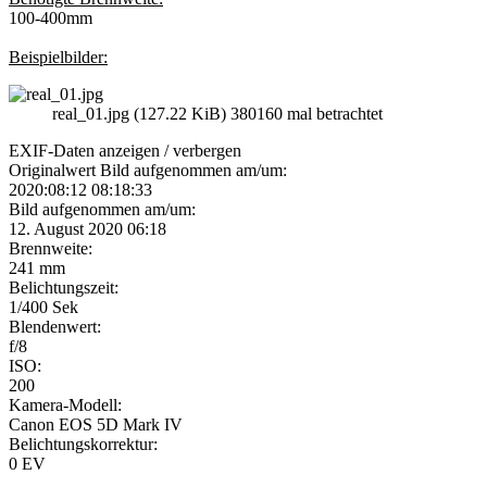
100-400mm
Beispielbilder:
real_01.jpg (127.22 KiB) 380160 mal betrachtet
EXIF-Daten
anzeigen / verbergen
Originalwert Bild aufgenommen am/um:
2020:08:12 08:18:33
Bild aufgenommen am/um:
12. August 2020 06:18
Brennweite:
241 mm
Belichtungszeit:
1/400 Sek
Blendenwert:
f/8
ISO:
200
Kamera-Modell:
Canon EOS 5D Mark IV
Belichtungskorrektur:
0 EV