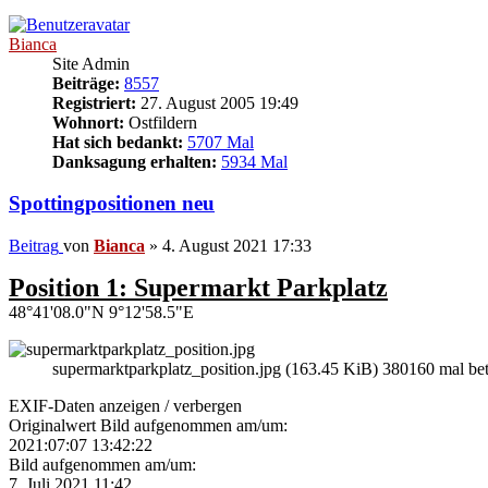
Bianca
Site Admin
Beiträge:
8557
Registriert:
27. August 2005 19:49
Wohnort:
Ostfildern
Hat sich bedankt:
5707 Mal
Danksagung erhalten:
5934 Mal
Spottingpositionen neu
Beitrag
von
Bianca
»
4. August 2021 17:33
Position 1: Supermarkt Parkplatz
48°41'08.0"N 9°12'58.5"E
supermarktparkplatz_position.jpg (163.45 KiB) 380160 mal bet
EXIF-Daten
anzeigen / verbergen
Originalwert Bild aufgenommen am/um:
2021:07:07 13:42:22
Bild aufgenommen am/um:
7. Juli 2021 11:42