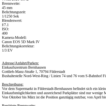
Brennweite:
45 mm
Belichtungszeit:
1/1250 Sek
Blendenwert:
f/7.1
ISO:
400
Kamera-Modell:
Canon EOS 5D Mark IV
Belichtungskorrektur:
1/3 EV
Adresse/Anfahrt/Parken:
Einkaufszentrum Bernhausen
Gottlieb-Manz-Straße 1, 70794 Filderstadt
Bushaltestelle Nord-West-Ring / Linien 74 und 76 vom S-Bahnhof Fi
Beschreibung:
Vor dem Supermarkt in Filderstadt-Bernhausen befindet sich ein klei
Einkaufsmöglichkeiten und ausreichend Parkplätze sind nur wenige Me
Von Oktober bis März ist die Position ganztägig nutzbar, von April b
Benötigte Brennweite: