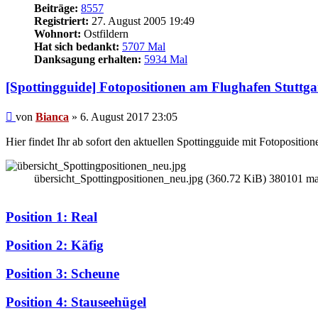
Beiträge:
8557
Registriert:
27. August 2005 19:49
Wohnort:
Ostfildern
Hat sich bedankt:
5707 Mal
Danksagung erhalten:
5934 Mal
[Spottingguide] Fotopositionen am Flughafen Stuttga
Beitrag
von
Bianca
»
6. August 2017 23:05
Hier findet Ihr ab sofort den aktuellen Spottingguide mit Fotoposition
übersicht_Spottingpositionen_neu.jpg (360.72 KiB) 380101 mal
Position 1: Real
Position 2: Käfig
Position 3: Scheune
Position 4: Stauseehügel