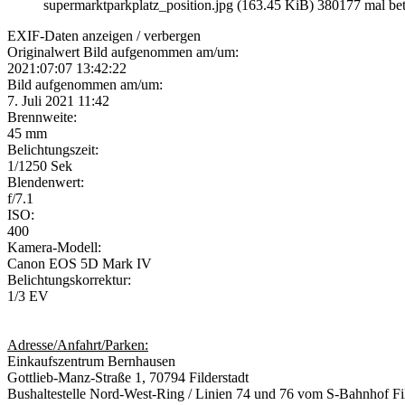
supermarktparkplatz_position.jpg (163.45 KiB) 380177 mal bet
EXIF-Daten
anzeigen / verbergen
Originalwert Bild aufgenommen am/um:
2021:07:07 13:42:22
Bild aufgenommen am/um:
7. Juli 2021 11:42
Brennweite:
45 mm
Belichtungszeit:
1/1250 Sek
Blendenwert:
f/7.1
ISO:
400
Kamera-Modell:
Canon EOS 5D Mark IV
Belichtungskorrektur:
1/3 EV
Adresse/Anfahrt/Parken:
Einkaufszentrum Bernhausen
Gottlieb-Manz-Straße 1, 70794 Filderstadt
Bushaltestelle Nord-West-Ring / Linien 74 und 76 vom S-Bahnhof Fi