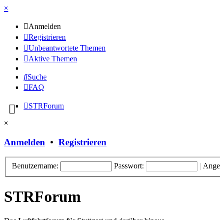
×
Anmelden
Registrieren
Unbeantwortete Themen
Aktive Themen
Suche
FAQ
STRForum
×
Anmelden
•
Registrieren
Benutzername:
Passwort:
|
Ange
STRForum