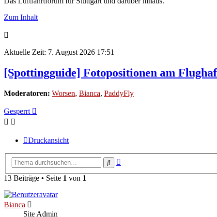
Das Luftfahrtforum für Stuttgart und darüber hinaus.
Zum Inhalt
Aktuelle Zeit: 7. August 2026 17:51
[Spottingguide] Fotopositionen am Flughaf
Moderatoren:
Worsen
,
Bianca
,
PaddyFly
Gesperrt
Druckansicht
Erweiterte
Suche
Suche
13 Beiträge • Seite
1
von
1
Bianca
Site Admin