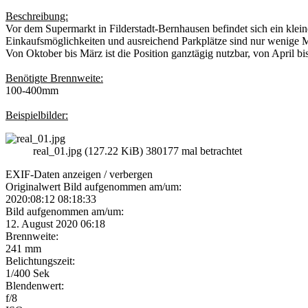
Beschreibung:
Vor dem Supermarkt in Filderstadt-Bernhausen befindet sich ein klei
Einkaufsmöglichkeiten und ausreichend Parkplätze sind nur wenige Me
Von Oktober bis März ist die Position ganztägig nutzbar, von April b
Benötigte Brennweite:
100-400mm
Beispielbilder:
real_01.jpg (127.22 KiB) 380177 mal betrachtet
EXIF-Daten
anzeigen / verbergen
Originalwert Bild aufgenommen am/um:
2020:08:12 08:18:33
Bild aufgenommen am/um:
12. August 2020 06:18
Brennweite:
241 mm
Belichtungszeit:
1/400 Sek
Blendenwert:
f/8