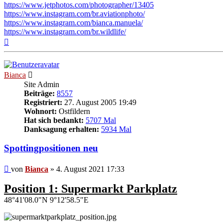
https://www.jetphotos.com/photographer/13405
https://www.instagram.com/br.aviationphoto/
https://www.instagram.com/bianca.manuela/
https://www.instagram.com/br.wildlife/
Nach
oben
Bianca
Site Admin
Beiträge:
8557
Registriert:
27. August 2005 19:49
Wohnort:
Ostfildern
Hat sich bedankt:
5707 Mal
Danksagung erhalten:
5934 Mal
Spottingpositionen neu
Beitrag
von
Bianca
»
4. August 2021 17:33
Position 1: Supermarkt Parkplatz
48°41'08.0"N 9°12'58.5"E