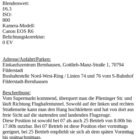
Blendenwert:
f/6.3
ISO:
800
Kamera-Modell:
Canon EOS R6
Belichtungskorrektur:
0 EV
Adresse/Anfahrt/Parken:
Einkaufszentrum Bernhausen, Gottlieb-Manz-Straße 1, 70794
Filderstadt
Bushaltestelle Nord-West-Ring / Linien 74 und 76 vom S-Bahnhof
Filderstadt-Bernhausen
Beschreibung:
Vom Supermarkt kommend, überquert man die Plieninger Str. und
läuft Richtung Flughafentunnel. Sowohl auf der linken und rechten
Straßenseite kann man den Hang hochklettern und hat von dort aus
freie Sicht auf die startenden und landenden Flugzeuge.
Diese Position ist sowohl bei 07 als auch 25 Betrieb von 8.00h bis
17.00h nutzbar. Bei 07 Betrieb ist diese Position eher vormittags
geeignet, bei 25 Betrieb empfiehlt sie sich ab dem späten Vormittag
bis spätnachmittags.