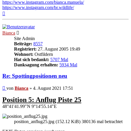
https://www.instagram.com/bianca.manuela/
https://www.instagram.com/br.wildlife/
Nach
oben
Bianca
Site Admin
Beiträge:
8557
Registriert:
27. August 2005 19:49
Wohnort:
Ostfildern
Hat sich bedankt:
5707 Mal
Danksagung erhalten:
5934 Mal
Re: Spottingpositionen neu
Beitrag
von
Bianca
»
4. August 2021 17:51
Position 5: Anflug Piste 25
48°41'41.99"N 9°14'55.14"E
position_anflug25.jpg (152.12 KiB) 380136 mal betrachtet