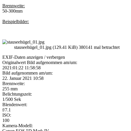
Brennweite:
50-300mm
Beispielbilder:
stauseehügel_01.jpg (129.41 KiB) 380141 mal betrachtet
EXIF-Daten
anzeigen / verbergen
Originalwert Bild aufgenommen am/um:
2021:01:22 11:58:58
Bild aufgenommen am/um:
22. Januar 2021 10:58
Brennweite:
255 mm
Belichtungszeit:
1/500 Sek
Blendenwert:
f/7.1
ISO:
100
Kamera-Modell:
Canon EOS 5D Mark IV