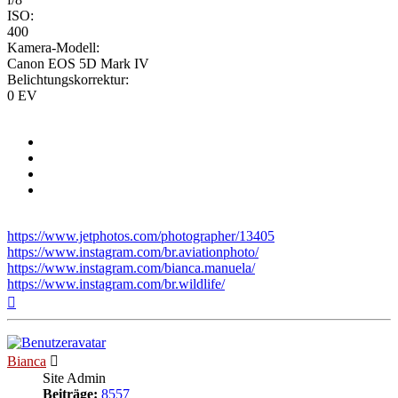
ISO:
400
Kamera-Modell:
Canon EOS 5D Mark IV
Belichtungskorrektur:
0 EV
https://www.jetphotos.com/photographer/13405
https://www.instagram.com/br.aviationphoto/
https://www.instagram.com/bianca.manuela/
https://www.instagram.com/br.wildlife/
Nach
oben
Bianca
Site Admin
Beiträge:
8557