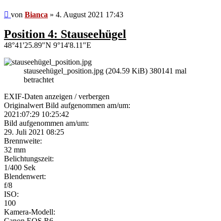
Beitrag
von
Bianca
»
4. August 2021 17:43
Position 4: Stauseehügel
48°41'25.89"N 9°14'8.11"E
stauseehügel_position.jpg (204.59 KiB) 380141 mal
betrachtet
EXIF-Daten
anzeigen / verbergen
Originalwert Bild aufgenommen am/um:
2021:07:29 10:25:42
Bild aufgenommen am/um:
29. Juli 2021 08:25
Brennweite:
32 mm
Belichtungszeit:
1/400 Sek
Blendenwert:
f/8
ISO:
100
Kamera-Modell:
Canon EOS R6