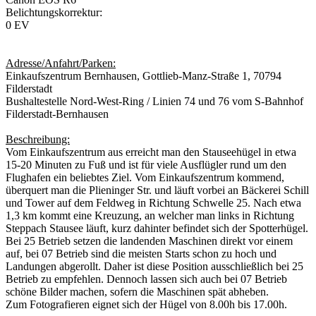
Belichtungskorrektur:
0 EV
Adresse/Anfahrt/Parken:
Einkaufszentrum Bernhausen, Gottlieb-Manz-Straße 1, 70794
Filderstadt
Bushaltestelle Nord-West-Ring / Linien 74 und 76 vom S-Bahnhof
Filderstadt-Bernhausen
Beschreibung:
Vom Einkaufszentrum aus erreicht man den Stauseehügel in etwa
15-20 Minuten zu Fuß und ist für viele Ausflügler rund um den
Flughafen ein beliebtes Ziel. Vom Einkaufszentrum kommend,
überquert man die Plieninger Str. und läuft vorbei an Bäckerei Schill
und Tower auf dem Feldweg in Richtung Schwelle 25. Nach etwa
1,3 km kommt eine Kreuzung, an welcher man links in Richtung
Steppach Stausee läuft, kurz dahinter befindet sich der Spotterhügel.
Bei 25 Betrieb setzen die landenden Maschinen direkt vor einem
auf, bei 07 Betrieb sind die meisten Starts schon zu hoch und
Landungen abgerollt. Daher ist diese Position ausschließlich bei 25
Betrieb zu empfehlen. Dennoch lassen sich auch bei 07 Betrieb
schöne Bilder machen, sofern die Maschinen spät abheben.
Zum Fotografieren eignet sich der Hügel von 8.00h bis 17.00h.