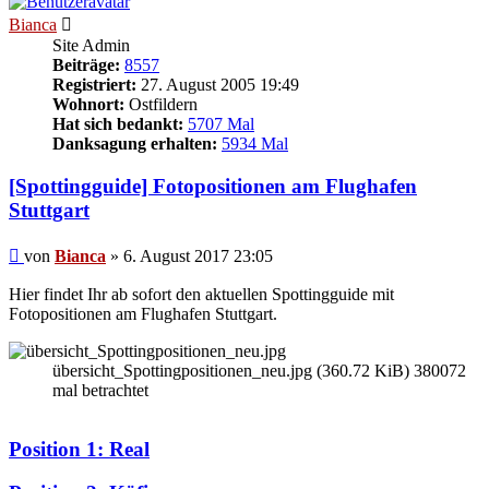
Bianca
Site Admin
Beiträge:
8557
Registriert:
27. August 2005 19:49
Wohnort:
Ostfildern
Hat sich bedankt:
5707 Mal
Danksagung erhalten:
5934 Mal
[Spottingguide] Fotopositionen am Flughafen
Stuttgart
Beitrag
von
Bianca
»
6. August 2017 23:05
Hier findet Ihr ab sofort den aktuellen Spottingguide mit
Fotopositionen am Flughafen Stuttgart.
übersicht_Spottingpositionen_neu.jpg (360.72 KiB) 380072
mal betrachtet
Position 1: Real