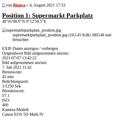
Beitrag
von
Bianca
»
4. August 2021 17:33
Position 1: Supermarkt Parkplatz
48°41'08.0"N 9°12'58.5"E
supermarktparkplatz_position.jpg (163.45 KiB) 380148 mal
betrachtet
EXIF-Daten
anzeigen / verbergen
Originalwert Bild aufgenommen am/um:
2021:07:07 13:42:22
Bild aufgenommen am/um:
7. Juli 2021 11:42
Brennweite:
45 mm
Belichtungszeit:
1/1250 Sek
Blendenwert:
f/7.1
ISO:
400
Kamera-Modell:
Canon EOS 5D Mark IV