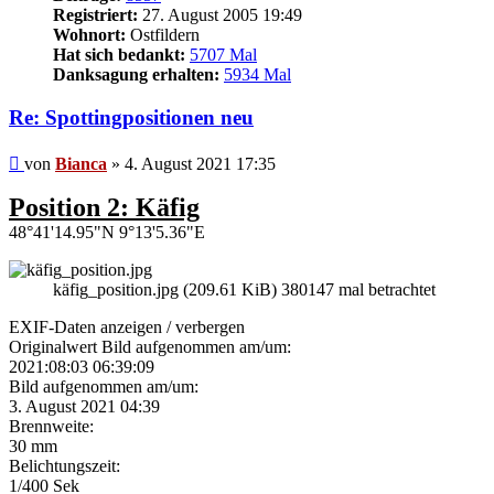
Registriert:
27. August 2005 19:49
Wohnort:
Ostfildern
Hat sich bedankt:
5707 Mal
Danksagung erhalten:
5934 Mal
Re: Spottingpositionen neu
Beitrag
von
Bianca
»
4. August 2021 17:35
Position 2: Käfig
48°41'14.95"N 9°13'5.36"E
käfig_position.jpg (209.61 KiB) 380147 mal betrachtet
EXIF-Daten
anzeigen / verbergen
Originalwert Bild aufgenommen am/um:
2021:08:03 06:39:09
Bild aufgenommen am/um:
3. August 2021 04:39
Brennweite:
30 mm
Belichtungszeit:
1/400 Sek