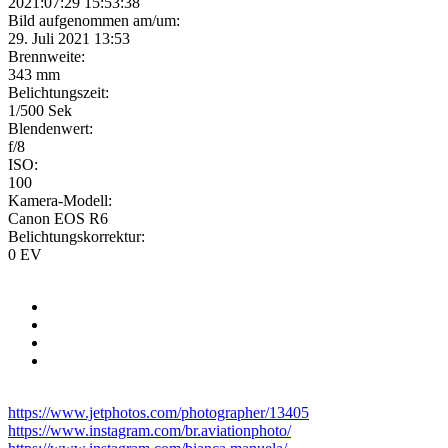
2021:07:29 15:53:38
Bild aufgenommen am/um:
29. Juli 2021 13:53
Brennweite:
343 mm
Belichtungszeit:
1/500 Sek
Blendenwert:
f/8
ISO:
100
Kamera-Modell:
Canon EOS R6
Belichtungskorrektur:
0 EV
https://www.jetphotos.com/photographer/13405
https://www.instagram.com/br.aviationphoto/