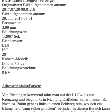
EXIF-Daten
anzeigen / verbergen
Originalwert Bild aufgenommen am/um:
2017:07:29 09:01:16
Bild aufgenommen am/um:
29. Juli 2017 07:01
Brennweite:
3.99 mm
Belichtungszeit:
1/2907 Sek
Blendenwert:
f/1.8
ISO:
20
Kamera-Modell:
IPhone 7 Plus
Belichtungskorrektur:
0 EV
Adresse/Anfahrt/Parken:
Von Plieningen kommend fährt man auf der L1204 bis zur
Kreuzung und biegt links in Richtung Ostfildern-Scharnhausen ab.
Nach ca. 200m geht es links in einen Feldweg rein, wo sich ein
Blumenfeld "zum selber pflücken" befindet. In diesem Bereich kann