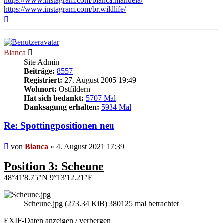
https://www.instagram.com/bianca.manuela/
https://www.instagram.com/br.wildlife/
Nach
oben
Bianca
Site Admin
Beiträge:
8557
Registriert:
27. August 2005 19:49
Wohnort:
Ostfildern
Hat sich bedankt:
5707 Mal
Danksagung erhalten:
5934 Mal
Re: Spottingpositionen neu
Beitrag
von
Bianca
»
4. August 2021 17:39
Position 3: Scheune
48°41'8.75"N 9°13'12.21"E
Scheune.jpg (273.34 KiB) 380125 mal betrachtet
EXIF-Daten
anzeigen / verbergen