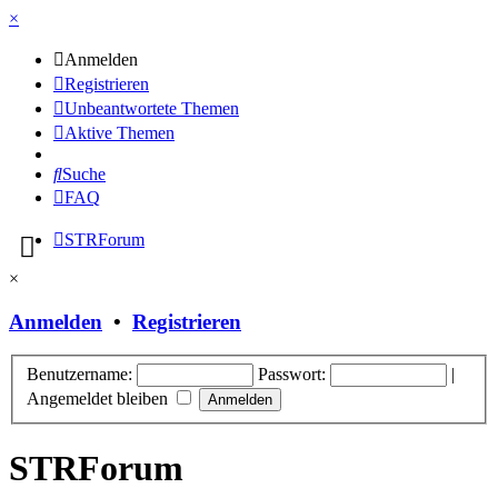
×
Anmelden
Registrieren
Unbeantwortete Themen
Aktive Themen
Suche
FAQ
STRForum
×
Anmelden
•
Registrieren
Benutzername:
Passwort:
|
Angemeldet bleiben
STRForum