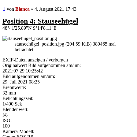
Beitrag
von
Bianca
»
4. August 2021 17:43
Position 4: Stauseehügel
48°41'25.89"N 9°14'8.11"E
stauseehügel_position.jpg (204.59 KiB) 380465 mal
betrachtet
EXIF-Daten
anzeigen / verbergen
Originalwert Bild aufgenommen am/um:
2021:07:29 10:25:42
Bild aufgenommen am/um:
29. Juli 2021 08:25
Brennweite:
32 mm
Belichtungszeit:
1/400 Sek
Blendenwert:
f/8
ISO:
100
Kamera-Modell:
Canon EOS R6