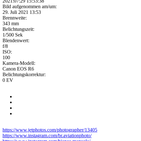
2021:07:29 15:53:38
Bild aufgenommen am/um:
29. Juli 2021 13:53
Brennweite:
343 mm
Belichtungszeit:
1/500 Sek
Blendenwert:
f/8
ISO:
100
Kamera-Modell:
Canon EOS R6
Belichtungskorrektur:
0 EV
https://www.jetphotos.com/photographer/13405
https://www.instagram.com/br.aviationphoto/