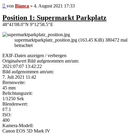
Beitrag
von
Bianca
»
4. August 2021 17:33
Position 1: Supermarkt Parkplatz
48°41'08.0"N 9°12'58.5"E
supermarktparkplatz_position.jpg (163.45 KiB) 380472 mal
betrachtet
EXIF-Daten
anzeigen / verbergen
Originalwert Bild aufgenommen am/um:
2021:07:07 13:42:22
Bild aufgenommen am/um:
7. Juli 2021 11:42
Brennweite:
45 mm
Belichtungszeit:
1/1250 Sek
Blendenwert:
f/7.1
ISO:
400
Kamera-Modell:
Canon EOS 5D Mark IV