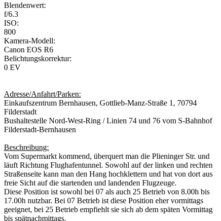
Blendenwert:
f/6.3
ISO:
800
Kamera-Modell:
Canon EOS R6
Belichtungskorrektur:
0 EV
Adresse/Anfahrt/Parken:
Einkaufszentrum Bernhausen, Gottlieb-Manz-Straße 1, 70794
Filderstadt
Bushaltestelle Nord-West-Ring / Linien 74 und 76 vom S-Bahnhof
Filderstadt-Bernhausen
Beschreibung:
Vom Supermarkt kommend, überquert man die Plieninger Str. und
läuft Richtung Flughafentunnel. Sowohl auf der linken und rechten
Straßenseite kann man den Hang hochklettern und hat von dort aus
freie Sicht auf die startenden und landenden Flugzeuge.
Diese Position ist sowohl bei 07 als auch 25 Betrieb von 8.00h bis
17.00h nutzbar. Bei 07 Betrieb ist diese Position eher vormittags
geeignet, bei 25 Betrieb empfiehlt sie sich ab dem späten Vormittag
bis spätnachmittags.