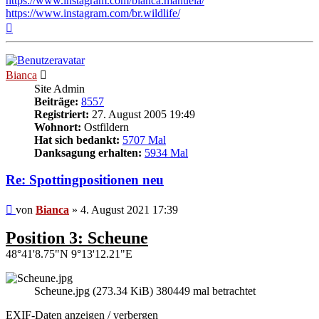
https://www.instagram.com/bianca.manuela/
https://www.instagram.com/br.wildlife/
Nach
oben
Bianca
Site Admin
Beiträge:
8557
Registriert:
27. August 2005 19:49
Wohnort:
Ostfildern
Hat sich bedankt:
5707 Mal
Danksagung erhalten:
5934 Mal
Re: Spottingpositionen neu
Beitrag
von
Bianca
»
4. August 2021 17:39
Position 3: Scheune
48°41'8.75"N 9°13'12.21"E
Scheune.jpg (273.34 KiB) 380449 mal betrachtet
EXIF-Daten
anzeigen / verbergen