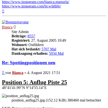
https://www.instagram.com/bianca.manuela/
https://www.instagram.com/br.wildlife/
Nach
oben
Bianca
Site Admin
Beiträge:
8557
Registriert:
27. August 2005 19:49
Wohnort:
Ostfildern
Hat sich bedankt:
5707 Mal
Danksagung erhalten:
5934 Mal
Re: Spottingpositionen neu
Beitrag
von
Bianca
»
4. August 2021 17:51
Position 5: Anflug Piste 25
48°41'41.99"N 9°14'55.14"E
position_anflug25.jpg (152.12 KiB) 380460 mal betrachtet