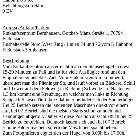
Belichtungskorrektur:
0 EV
Adresse/Anfahrt/Parken:
Einkaufszentrum Bernhausen, Gottlieb-Manz-Straße 1, 70794
Filderstadt
Bushaltestelle Nord-West-Ring / Linien 74 und 76 vom S-Bahnhof
Filderstadt-Bernhausen
Beschreibung:
Vom Einkaufszentrum aus erreicht man den Stauseehügel in etwa
15-20 Minuten zu Fuß und ist für viele Ausflügler rund um den
Flughafen ein beliebtes Ziel. Vom Einkaufszentrum kommend,
überquert man die Plieninger Str. und läuft vorbei an Bäckerei Schill
und Tower auf dem Feldweg in Richtung Schwelle 25. Nach etwa
1,3 km kommt eine Kreuzung, an welcher man links in Richtung
Steppach Stausee läuft, kurz dahinter befindet sich der Spotterhügel.
Bei 25 Betrieb setzen die landenden Maschinen direkt vor einem
auf, bei 07 Betrieb sind die meisten Starts schon zu hoch und
Landungen abgerollt. Daher ist diese Position ausschließlich bei 25
Betrieb zu empfehlen. Dennoch lassen sich auch bei 07 Betrieb
schöne Bilder machen, sofern die Maschinen spät abheben.
Zum Fotografieren eignet sich der Hügel von 8.00h bis 17.00h.