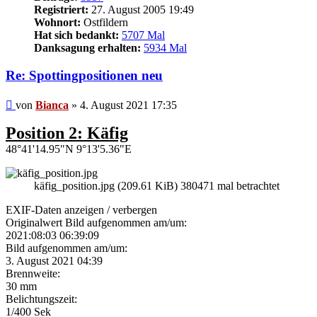
Registriert:
27. August 2005 19:49
Wohnort:
Ostfildern
Hat sich bedankt:
5707 Mal
Danksagung erhalten:
5934 Mal
Re: Spottingpositionen neu
Beitrag
von
Bianca
»
4. August 2021 17:35
Position 2: Käfig
48°41'14.95"N 9°13'5.36"E
käfig_position.jpg (209.61 KiB) 380471 mal betrachtet
EXIF-Daten
anzeigen / verbergen
Originalwert Bild aufgenommen am/um:
2021:08:03 06:39:09
Bild aufgenommen am/um:
3. August 2021 04:39
Brennweite:
30 mm
Belichtungszeit:
1/400 Sek