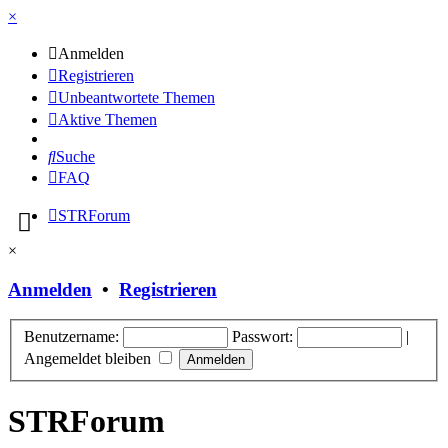
×
Anmelden
Registrieren
Unbeantwortete Themen
Aktive Themen
Suche
FAQ
STRForum
×
Anmelden
•
Registrieren
Benutzername:
Passwort:
|
Angemeldet bleiben
STRForum