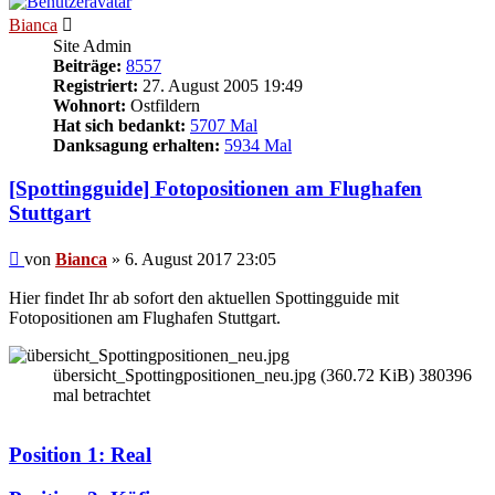
Bianca
Site Admin
Beiträge:
8557
Registriert:
27. August 2005 19:49
Wohnort:
Ostfildern
Hat sich bedankt:
5707 Mal
Danksagung erhalten:
5934 Mal
[Spottingguide] Fotopositionen am Flughafen
Stuttgart
Beitrag
von
Bianca
»
6. August 2017 23:05
Hier findet Ihr ab sofort den aktuellen Spottingguide mit
Fotopositionen am Flughafen Stuttgart.
übersicht_Spottingpositionen_neu.jpg (360.72 KiB) 380396
mal betrachtet
Position 1: Real