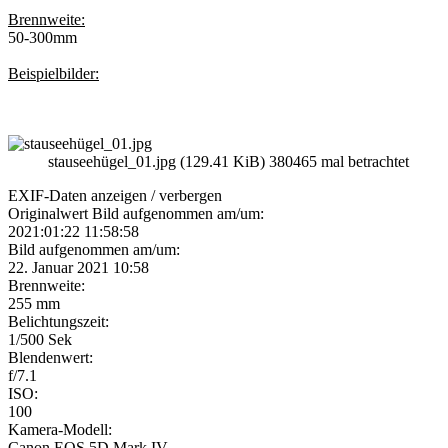
Brennweite:
50-300mm
Beispielbilder:
stauseehügel_01.jpg (129.41 KiB) 380465 mal betrachtet
EXIF-Daten
anzeigen / verbergen
Originalwert Bild aufgenommen am/um:
2021:01:22 11:58:58
Bild aufgenommen am/um:
22. Januar 2021 10:58
Brennweite:
255 mm
Belichtungszeit:
1/500 Sek
Blendenwert:
f/7.1
ISO:
100
Kamera-Modell:
Canon EOS 5D Mark IV