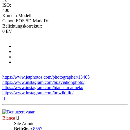
ISO:
400
Kamera-Modell:
Canon EOS 5D Mark IV
Belichtungskorrektur:
0 EV
https://www.jetphotos.com/photographer/13405
https://www.instagram.com/br.aviationphoto/
https://www.instagram.com/bianca.manuela/
https://www.instagram.com/br.wildlife/
Nach
oben
Bianca
Site Admin
Beiträge:
8557