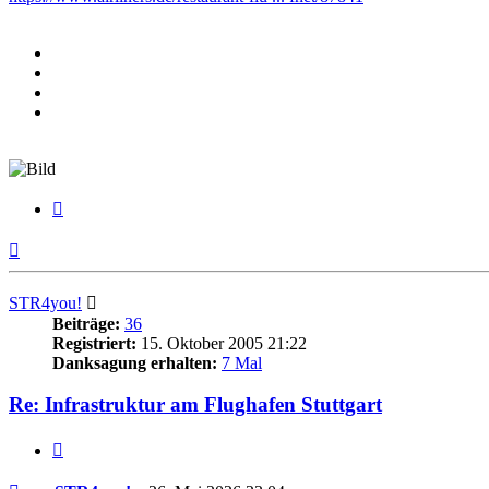
Zitieren
Nach
oben
STR4you!
Beiträge:
36
Registriert:
15. Oktober 2005 21:22
Danksagung erhalten:
7 Mal
Re: Infrastruktur am Flughafen Stuttgart
Zitieren
Beitrag