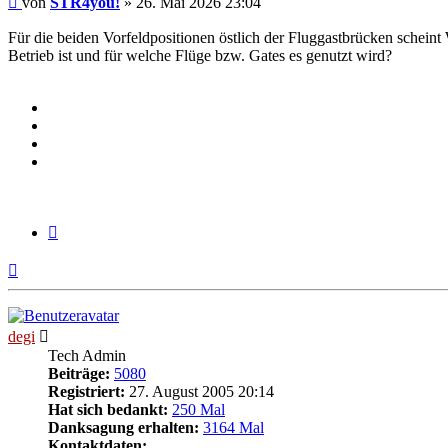
von
STR4you!
»
26. Mai 2026 23:04
Für die beiden Vorfeldpositionen östlich der Fluggastbrücken schei
Betrieb ist und für welche Flüge bzw. Gates es genutzt wird?
Zitieren
Nach
oben
degi
Tech Admin
Beiträge:
5080
Registriert:
27. August 2005 20:14
Hat sich bedankt:
250 Mal
Danksagung erhalten:
3164 Mal
Kontaktdaten: