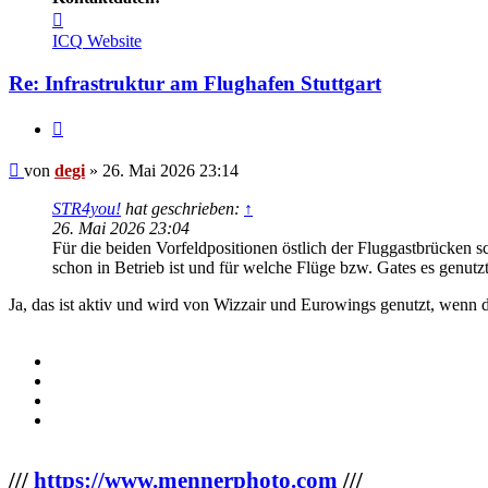
Kontaktdaten
von
ICQ
Website
degi
Re: Infrastruktur am Flughafen Stuttgart
Zitieren
Beitrag
von
degi
»
26. Mai 2026 23:14
STR4you!
hat geschrieben:
↑
26. Mai 2026 23:04
Für die beiden Vorfeldpositionen östlich der Fluggastbrücken
schon in Betrieb ist und für welche Flüge bzw. Gates es genutz
Ja, das ist aktiv und wird von Wizzair und Eurowings genutzt, wenn 
///
https://www.mennerphoto.com
///