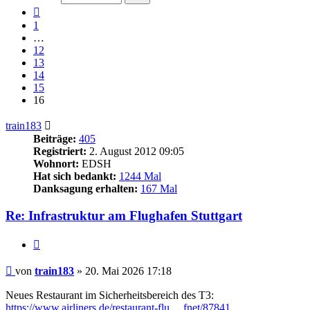
16
Vorherige
1
…
12
13
14
15
16
train183
Beiträge:
405
Registriert:
2. August 2012 09:05
Wohnort:
EDSH
Hat sich bedankt:
1244 Mal
Danksagung erhalten:
167 Mal
Re: Infrastruktur am Flughafen Stuttgart
Zitieren
Beitrag
von
train183
»
20. Mai 2026 17:18
Neues Restaurant im Sicherheitsbereich des T3:
https://www.airliners.de/restaurant-flu ... fnet/87841