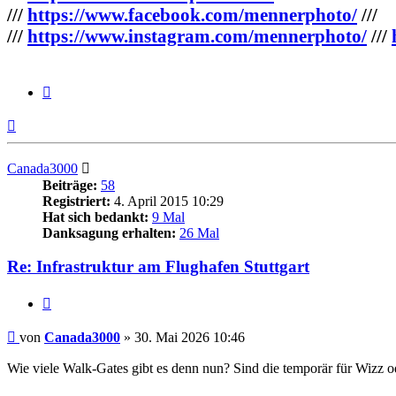
///
https://www.facebook.com/mennerphoto/
///
///
https://www.instagram.com/mennerphoto/
///
Zitieren
Nach
oben
Canada3000
Beiträge:
58
Registriert:
4. April 2015 10:29
Hat sich bedankt:
9 Mal
Danksagung erhalten:
26 Mal
Re: Infrastruktur am Flughafen Stuttgart
Zitieren
Beitrag
von
Canada3000
»
30. Mai 2026 10:46
Wie viele Walk-Gates gibt es denn nun? Sind die temporär für Wizz o