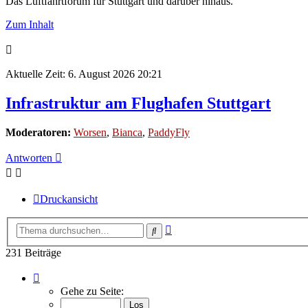
Das Luftfahrtforum für Stuttgart und darüber hinaus.
Zum Inhalt
Aktuelle Zeit: 6. August 2026 20:21
Infrastruktur am Flughafen Stuttgart
Moderatoren:
Worsen
,
Bianca
,
PaddyFly
Antworten
Druckansicht
Erweiterte
Suche
Suche
231 Beiträge
Seite
16
Gehe zu Seite:
von