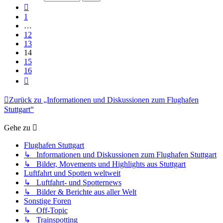
16
Vorherige
1
…
12
13
14
15
16
Nächste
Zurück zu „Informationen und Diskussionen zum Flughafen
Stuttgart“
Gehe zu
Flughafen Stuttgart
↳ Informationen und Diskussionen zum Flughafen Stuttgart
↳ Bilder, Movements und Highlights aus Stuttgart
Luftfahrt und Spotten weltweit
↳ Luftfahrt- und Spotternews
↳ Bilder & Berichte aus aller Welt
Sonstige Foren
↳ Off-Topic
↳ Trainspotting