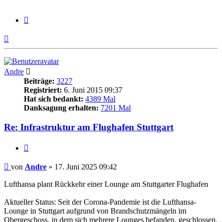
Zitieren
Nach
oben
Andre
Beiträge:
3227
Registriert:
6. Juni 2015 09:37
Hat sich bedankt:
4389 Mal
Danksagung erhalten:
7201 Mal
Re: Infrastruktur am Flughafen Stuttgart
Zitieren
Beitrag
von
Andre
»
17. Juni 2025 09:42
Lufthansa plant Rückkehr einer Lounge am Stuttgarter Flughafen
Aktueller Status: Seit der Corona-Pandemie ist die Lufthansa-
Lounge in Stuttgart aufgrund von Brandschutzmängeln im
Obergeschoss, in dem sich mehrere Lounges befanden, geschlossen.