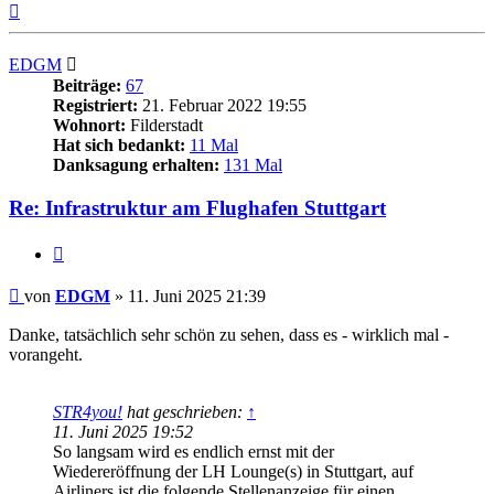
Nach
oben
EDGM
Beiträge:
67
Registriert:
21. Februar 2022 19:55
Wohnort:
Filderstadt
Hat sich bedankt:
11 Mal
Danksagung erhalten:
131 Mal
Re: Infrastruktur am Flughafen Stuttgart
Zitieren
Beitrag
von
EDGM
»
11. Juni 2025 21:39
Danke, tatsächlich sehr schön zu sehen, dass es - wirklich mal -
vorangeht.
STR4you!
hat geschrieben:
↑
11. Juni 2025 19:52
So langsam wird es endlich ernst mit der
Wiedereröffnung der LH Lounge(s) in Stuttgart, auf
Airliners ist die folgende Stellenanzeige für einen