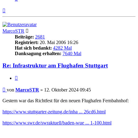
Nach
oben
MarcoSTR
Beiträge:
2681
Registriert:
20. Mai 2006 16:26
Hat sich bedankt:
4282 Mal
Danksagung erhalten:
7640 Mal
Re: Infrastruktur am Flughafen Stuttgart
Zitieren
Beitrag
von
MarcoSTR
»
12. Oktober 2024 09:45
Gestern war das Richtfest für den neuen Flughafen Fernbahnhof:
https://www.stuttgarter-zeitung.de/inha ... 26cd6.html
https://www.swr.de/swraktuell/baden-wue ... 1-100.html