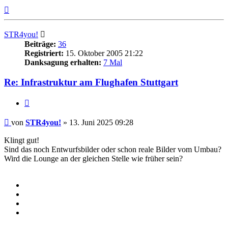
Nach
oben
STR4you!
Beiträge:
36
Registriert:
15. Oktober 2005 21:22
Danksagung erhalten:
7 Mal
Re: Infrastruktur am Flughafen Stuttgart
Zitieren
Beitrag
von
STR4you!
»
13. Juni 2025 09:28
Klingt gut!
Sind das noch Entwurfsbilder oder schon reale Bilder vom Umbau?
Wird die Lounge an der gleichen Stelle wie früher sein?