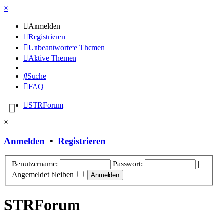
×
Anmelden
Registrieren
Unbeantwortete Themen
Aktive Themen
Suche
FAQ
STRForum
×
Anmelden
•
Registrieren
Benutzername:
Passwort:
|
Angemeldet bleiben
STRForum