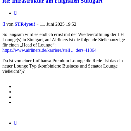
Re: Infrastruktur am Flughafen Stuttgart
Zitieren
Beitrag
von
STR4you!
»
11. Juni 2025 19:52
So langsam wird es endlich ernst mit der Wiedereröffnung der LH
Lounge(s) in Stuttgart, auf Airliners ist die folgende Stellenanzeige
für einen „Head of Lounge“:
https://www.airliners.de/karriere/stell ... ders-41864
Da ist von einer Lufthansa Premium Lounge die Rede. Ist das ein
neuer Lounge Typ (kombinierte Business und Senator Lounge
vielleicht?)?
Zitieren