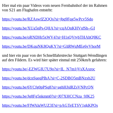
Hier mal ein paar Videos vom neuen Fernbahnhof der im Rahmen
von S21 am Flughafen entsteht:
https://youtu.be/RZAswfZ2QOs?si=jbq9Fqg5wPcv5Sdo
https://youtu.be/XUa5nPs-QHA?si=cqAOnKHVsfSh--GI
https://youtu.be/oRNDHr5xWV4?si=H1sQVtybTHAhQ9KC
https://youtu.be/DKquNK8QuKY?si=GliRWqMEe6vVhorM
und hier ein paar von der Schnellfahrstrecke Stuttgart-Wendlingen
auf den Fildern. Es wird hier später einmal mit 250km/h gefahren:
https://youtu.be/-EZWGIU7U9o?si=IL_N7m1jVsXAxroc
https://youtu.be/dcnSueqPIhA?si=C-2SDBO5mBNzxb2U
https://youtu.be/6YCfg0pPSq8?si=aghHJslRZsVNPcQN
https://youtu.be/Jg8Fg5nkmm0?si=J07XHCCNza_9JK25
https://youtu.be/FfWAluWUZ3I?si=pAGTeETSV1gkKPOs