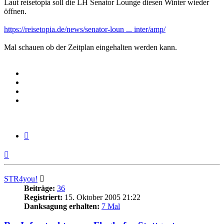
Laut reisetopia soll die LH Senator Lounge diesen Winter wieder
öffnen.
https://reisetopia.de/news/senator-loun ... inter/amp/
Mal schauen ob der Zeitplan eingehalten werden kann.
Zitieren
Nach
oben
STR4you!
Beiträge:
36
Registriert:
15. Oktober 2005 21:22
Danksagung erhalten:
7 Mal