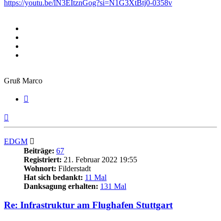
https://youtu.be/lN3EItznGog?si=N1G3XtBtj0-0358v
Gruß Marco
Zitieren
Nach
oben
EDGM
Beiträge:
67
Registriert:
21. Februar 2022 19:55
Wohnort:
Filderstadt
Hat sich bedankt:
11 Mal
Danksagung erhalten:
131 Mal
Re: Infrastruktur am Flughafen Stuttgart