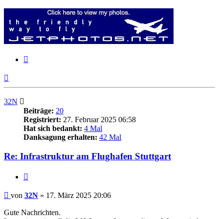
Zitieren
Nach
oben
32N
Beiträge:
20
Registriert:
27. Februar 2025 06:58
Hat sich bedankt:
4 Mal
Danksagung erhalten:
42 Mal
Re: Infrastruktur am Flughafen Stuttgart
Zitieren
Beitrag
von
32N
»
17. März 2025 20:06
Gute Nachrichten.