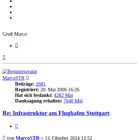
Gruß Marco
Zitieren
Nach
oben
MarcoSTR
Beiträge:
2681
Registriert:
20. Mai 2006 16:26
Hat sich bedankt:
4282 Mal
Danksagung erhalten:
7640 Mal
Re: Infrastruktur am Flughafen Stuttgart
Zitieren
Beitrag
von
MarcoSTR
»
13. Oktober 2024 12:52