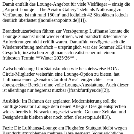
Damit entfällt das Lounge-Angebot für viele Vielflieger – einzig die
„Airport Lounge – The Aviator Gallery“ steht als Notlösung zur
Verfügung, ist mit rund 150 m² und lediglich 42 Sitzplätzen jedoch
deutlich überlastet ([nomilesnopoints.de][1]).
Brandschutzarbeiten führen zur Verzögerung: Lufthansa konnte die
Lounge zunächst nicht wieder öffnen, weil brandschutztechnische
Anforderungen nicht erfüllt waren. Daraufhin verzögerte sich die
Wiedereröffnung mehrfach – ursprünglich war der Sommer 2024 im
Gespräch, inzwischen zeigt man sich realistischer mit einem
frühesten Termin **Winter 2025/26** .
Zwischenlösung: Um Statuskunden wie beispielsweise HON-
Circle-Mitglieder weiterhin eine Lounge-Option zu bieten, hat
Lufthansa einen „Senator Comfort Area“ eingerichtet – ein
abgespeckter Bereich ohne volle Lounge-Ausstattung. Auch dieser
ist allerdings nur begrenzt nutzbar ([frankfurtflyer.de][2]).
Ausblick: Im Rahmen der geplanten Modernisierung soll die
künftige Senator-Lounge dem neuen Allegris-Design entsprechen –
wie es bereits in Newark umgesetzt wurde. Genauer Zeitplan und
Designdetails bleiben aber noch offen ([reisetopia.de][3]).
Fazit: Die Lufthansa-Lounge am Flughafen Stuttgart bleibt wegen
Brandschutzproblemen mehrere Jahre gesperrt. Voraussichtliche