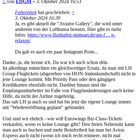
Beitrag
von
EDGM
»
3. Oktober 2024 16:53
Fahrenheit
hat geschrieben:
↑
3. Oktober 2024 16:39
Ja, es gibt aktuell die "Aviator Gallery", die wird unter
anderem von der Lufthansa benutzt. Hier gibt es mehr
Infos:
https://www.flughafen-stuttgart.de/am-f ... n-
relaxen/
Da gab es auch ein paar Instagram Posts...
Danke, ja, die kenne ich. Da war ich auch schon drin.
Ist allerdings mitnichten ein gleichwertiger Ersatz, da man mit LH
Group-Flugtickets (abgesehen von HON-Statuskundschaft) nicht in
jene Lounge kommt. Mit Priority Pass oder den gängigen
Kreditkarten ebenfalls nicht. Darüber hinaus sind die
Empfangsmitarbeiter im Falle von Flugplanänderungen auch keine
Hilfe, da nicht der Airline zugehörig.
Das sah LH ja auch so und hat bis jetzt die eigene Lounge immer
mit "Wiedereröffnung geplant" gebrandet.
Und sind wir ehrlich - wie will Eurowings Biz-Class-Tickets
verkaufen, wenn es keine Lounge gibt? Den freien Nebensitz kann
man auch so buchen und mehr Beinfreiheit hat man bei Avion
Express auch nicht (wenn ich mich recht erinnere, nicht mal