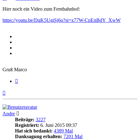
Hier noch ein Video zum Fernbahnhof:
https://youtu.be/DqK5UgiSj6o?si=x77W-CpEnBdY_XwW
Gruß Marco
Zitieren
Nach
oben
Andre
Beiträge:
3227
Registriert:
6. Juni 2015 09:37
Hat sich bedankt:
4389 Mal
Danksagung erhalten:
7201 Mal