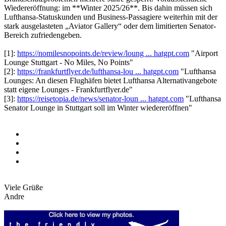
Wiedereröffnung: im **Winter 2025/26**. Bis dahin müssen sich
Lufthansa-Statuskunden und Business-Passagiere weiterhin mit der
stark ausgelasteten „Aviator Gallery“ oder dem limitierten Senator-
Bereich zufriedengeben.
[1]:
https://nomilesnopoints.de/review/loung ... hatgpt.com
"Airport
Lounge Stuttgart - No Miles, No Points"
[2]:
https://frankfurtflyer.de/lufthansa-lou ... hatgpt.com
"Lufthansa
Lounges: An diesen Flughäfen bietet Lufthansa Alternativangebote
statt eigene Lounges - Frankfurtflyer.de"
[3]:
https://reisetopia.de/news/senator-loun ... hatgpt.com
"Lufthansa
Senator Lounge in Stuttgart soll im Winter wiedereröffnen"
Viele Grüße
Andre