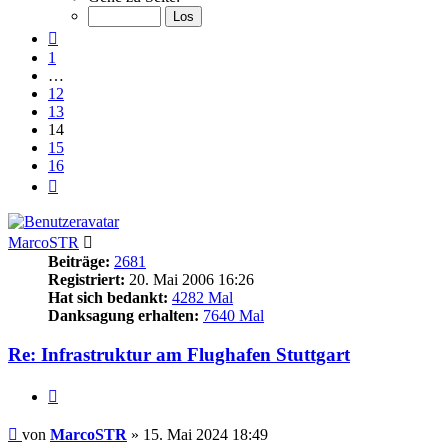
von
16
Vorherige
1
…
12
13
14
15
16
Nächste
MarcoSTR
Beiträge:
2681
Registriert:
20. Mai 2006 16:26
Hat sich bedankt:
4282 Mal
Danksagung erhalten:
7640 Mal
Re: Infrastruktur am Flughafen Stuttgart
Zitieren
Beitrag
von
MarcoSTR
»
15. Mai 2024 18:49