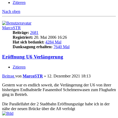
Zitieren
Nach oben
MarcoSTR
Beiträge:
2681
Registriert:
20. Mai 2006 16:26
Hat sich bedankt:
4284 Mal
Danksagung erhalten:
7640 Mal
Eröffnung U6 Verlängerung
Zitieren
Beitrag
von
MarcoSTR
»
12. Dezember 2021 18:13
Gestern war es endlich soweit, die Verlängerung der U6 von ihrer
bisherigen Endhaltstelle Fasanenhof Schelmenwasen zum Flughafen
ging in Betrieb.
Die Parallelfahrt der 2 Stadtbahn Eröffnungszüge habe ich in der
nähe der neuen Brücke über die A8 verfolgt