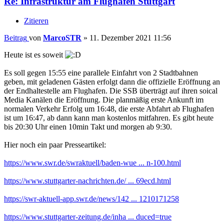
Re: Infrastruktur am Flughafen Stuttgart
Zitieren
Beitrag
von
MarcoSTR
»
11. Dezember 2021 11:56
Heute ist es soweit
Es soll gegen 15:55 eine parallele Einfahrt von 2 Stadtbahnen
geben, mit geladenen Gästen erfolgt dann die offizielle Eröffnung an
der Endhaltestelle am Flughafen. Die SSB überträgt auf ihren soical
Media Kanälen die Eröffnung. Die planmäßig erste Ankunft im
normalen Verkehr Erfolg um 16:48, die erste Abfahrt ab Flughafen
ist um 16:47, ab dann kann man kostenlos mitfahren. Es gibt heute
bis 20:30 Uhr einen 10min Takt und morgen ab 9:30.
Hier noch ein paar Presseartikel:
https://www.swr.de/swraktuell/baden-wue ... n-100.html
https://www.stuttgarter-nachrichten.de/ ... 69ecd.html
https://swr-aktuell-app.swr.de/news/142 ... 1210171258
https://www.stuttgarter-zeitung.de/inha ... duced=true