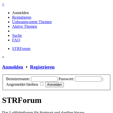
×
Anmelden
Registrieren
Unbeantwortete Themen
Aktive Themen
Suche
FAQ
STRForum
×
Anmelden
•
Registrieren
Benutzername:
Passwort:
|
Angemeldet bleiben
STRForum
Das Luftfahrtforum für Stuttgart und darüber hinaus.